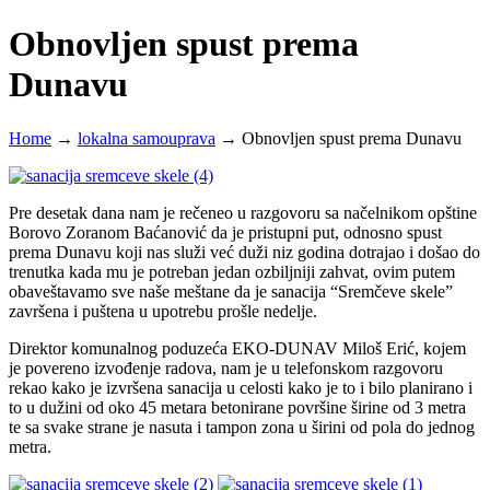
Obnovljen spust prema
Dunavu
Home
→
lokalna samouprava
→
Obnovljen spust prema Dunavu
Pre desetak dana nam je rečeneo u razgovoru sa načelnikom opštine
Borovo Zoranom Baćanović da je pristupni put, odnosno spust
prema Dunavu koji nas služi već duži niz godina dotrajao i došao do
trenutka kada mu je potreban jedan ozbiljniji zahvat, ovim putem
obaveštavamo sve naše meštane da je sanacija “Sremčeve skele”
završena i puštena u upotrebu prošle nedelje.
Direktor komunalnog poduzeća EKO-DUNAV Miloš Erić, kojem
je povereno izvođenje radova, nam je u telefonskom razgovoru
rekao kako je izvršena sanacija u celosti kako je to i bilo planirano i
to u dužini od oko 45 metara betonirane površine širine od 3 metra
te sa svake strane je nasuta i tampon zona u širini od pola do jednog
metra.