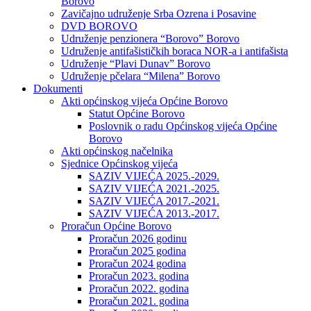
Borovo
Zavičajno udruženje Srba Ozrena i Posavine
DVD BOROVO
Udruženje penzionera “Borovo” Borovo
Udruženje antifašističkih boraca NOR-a i antifašista
Udruženje “Plavi Dunav” Borovo
Udruženje pčelara “Milena” Borovo
Dokumenti
Akti općinskog vijeća Općine Borovo
Statut Općine Borovo
Poslovnik o radu Općinskog vijeća Općine
Borovo
Akti općinskog načelnika
Sjednice Općinskog vijeća
SAZIV VIJEĆA 2025.-2029.
SAZIV VIJEĆA 2021.-2025.
SAZIV VIJEĆA 2017.-2021.
SAZIV VIJEĆA 2013.-2017.
Proračun Općine Borovo
Proračun 2026 godinu
Proračun 2025 godina
Proračun 2024 godina
Proračun 2023. godina
Proračun 2022. godina
Proračun 2021. godina