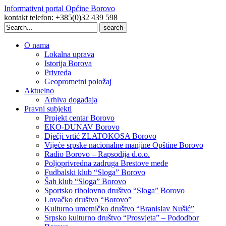
Informativni portal Općine Borovo
kontakt telefon: +385(0)32 439 598
Search
for:
O nama
Lokalna uprava
Istorija Borova
Privreda
Geoprometni položaj
Aktuelno
Arhiva događaja
Pravni subjekti
Projekt centar Borovo
EKO-DUNAV Borovo
Dječji vrtić ZLATOKOSA Borovo
Vijeće srpske nacionalne manjine Opštine Borovo
Radio Borovo – Rapsodija d.o.o.
Poljoprivredna zadruga Brestove međe
Fudbalski klub “Sloga” Borovo
Šah klub “Sloga” Borovo
Sportsko ribolovno društvo “Sloga” Borovo
Lovačko društvo “Borovo”
Kulturno umetničko društvo “Branislav Nušić”
Srpsko kulturno društvo “Prosvjeta” – Pododbor