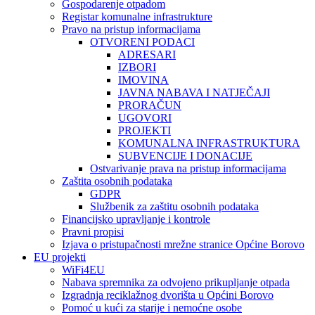
Gospodarenje otpadom
Registar komunalne infrastrukture
Pravo na pristup informacijama
OTVORENI PODACI
ADRESARI
IZBORI
IMOVINA
JAVNA NABAVA I NATJEČAJI
PRORAČUN
UGOVORI
PROJEKTI
KOMUNALNA INFRASTRUKTURA
SUBVENCIJE I DONACIJE
Ostvarivanje prava na pristup informacijama
Zaštita osobnih podataka
GDPR
Službenik za zaštitu osobnih podataka
Financijsko upravljanje i kontrole
Pravni propisi
Izjava o pristupačnosti mrežne stranice Općine Borovo
EU projekti
WiFi4EU
Nabava spremnika za odvojeno prikupljanje otpada
Izgradnja reciklažnog dvorišta u Općini Borovo
Pomoć u kući za starije i nemoćne osobe