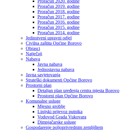
Proračun 2020. godine
Proračun 2019. godine
Proračun 2018. godine
Proračun 2017. godine
Proračun 2016. godine
Proračun 2015. godine
Proračun 2014. godine
Jedinstveni upravni odjel
Civilna zaštita Općine Borovo
Obrasci
Natječaji
Nabava
Javna nabava
Jednostavna nabava
Javna savjetovanja
Strateški dokumenti Općine Borovo
Prostorni plan
Detaljan plan uređenja centra mjesta Borovo
Prostorni plan Općine Borovo
Komunalne usluge
Mjesno groblje
Linijski prijevoz putnika
Vodovod Grada Vukovara
Dimnjačarske usluge
Gospodarenje poljoprivrednim zemljištem