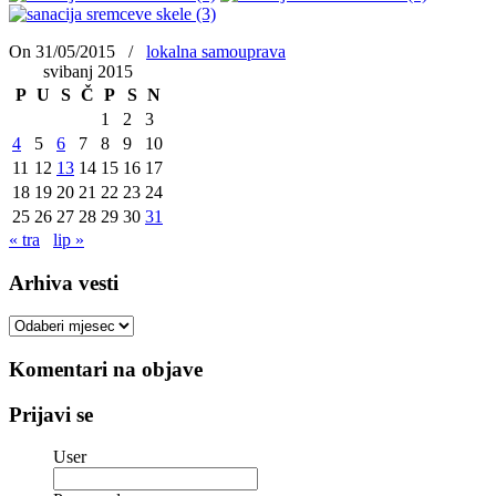
On 31/05/2015
/
lokalna samouprava
svibanj 2015
P
U
S
Č
P
S
N
1
2
3
4
5
6
7
8
9
10
11
12
13
14
15
16
17
18
19
20
21
22
23
24
25
26
27
28
29
30
31
« tra
lip »
Arhiva vesti
Arhiva
vesti
Komentari na objave
Prijavi se
User