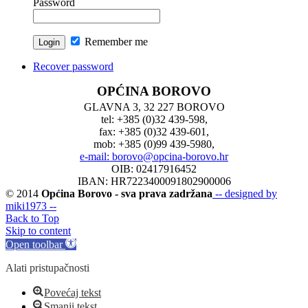
Password
Remember me
Recover password
OPĆINA BOROVO
GLAVNA 3, 32 227 BOROVO
tel: +385 (0)32 439-598,
fax: +385 (0)32 439-601,
mob: +385 (0)99 439-5980,
e-mail: borovo@opcina-borovo.hr
OIB: 02417916452
IBAN: HR7223400091802900006
© 2014
Općina Borovo - sva prava zadržana
-- designed by
miki1973 --
Back to Top
Skip to content
Open toolbar
Alati pristupačnosti
Povećaj tekst
Smanji tekst