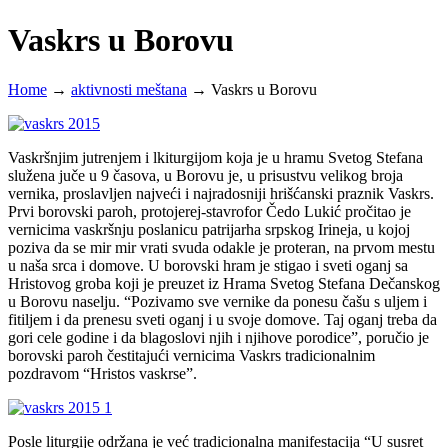
Vaskrs u Borovu
Home
→
aktivnosti meštana
→
Vaskrs u Borovu
Vaskršnjim jutrenjem i lkiturgijom koja je u hramu Svetog Stefana
služena juče u 9 časova, u Borovu je, u prisustvu velikog broja
vernika, proslavljen najveći i najradosniji hrišćanski praznik Vaskrs.
Prvi borovski paroh, protojerej-stavrofor Čedo Lukić pročitao je
vernicima vaskršnju poslanicu patrijarha srpskog Irineja, u kojoj
poziva da se mir mir vrati svuda odakle je proteran, na prvom mestu
u naša srca i domove. U borovski hram je stigao i sveti oganj sa
Hristovog groba
koji je preuzet iz Hrama Svetog Stefana Dečanskog
u Borovu naselju. “Pozivamo sve vernike da ponesu čašu s uljem i
fitiljem i da prenesu sveti oganj i u svoje domove. Taj oganj treba da
gori cele godine i da blagoslovi njih i njihove porodice”, poručio je
borovski paroh čestitajući vernicima Vaskrs tradicionalnim
pozdravom “Hristos vaskrse”.
Posle liturgije održana je već tradicionalna manifestacija “U susret