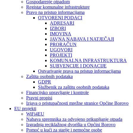
Gospodarenje otpadom
Registar komunalne infrastrukture
Pravo na pristup informacijama
OTVORENI PODACI
ADRESARI
IZBORI
IMOVINA
JAVNA NABAVA I NATJEČAJI
PRORAČUN
UGOVORI
PROJEKTI
KOMUNALNA INFRASTRUKTURA
SUBVENCIJE I DONACIJE
Ostvarivanje prava na pristup informacijama
Zaštita osobnih podataka
GDPR
Službenik za zaštitu osobnih podataka
Financijsko upravljanje i kontrole
Pravni propisi
Izjava o pristupačnosti mrežne stranice Općine Borovo
EU projekti
WiFi4EU
Nabava spremnika za odvojeno prikupljanje otpada
Izgradnja reciklažnog dvorišta u Općini Borovo
Pomoć u kući za starije i nemoćne osobe