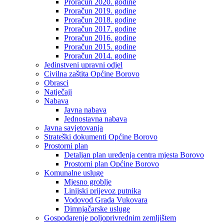
Proračun 2020. godine
Proračun 2019. godine
Proračun 2018. godine
Proračun 2017. godine
Proračun 2016. godine
Proračun 2015. godine
Proračun 2014. godine
Jedinstveni upravni odjel
Civilna zaštita Općine Borovo
Obrasci
Natječaji
Nabava
Javna nabava
Jednostavna nabava
Javna savjetovanja
Strateški dokumenti Općine Borovo
Prostorni plan
Detaljan plan uređenja centra mjesta Borovo
Prostorni plan Općine Borovo
Komunalne usluge
Mjesno groblje
Linijski prijevoz putnika
Vodovod Grada Vukovara
Dimnjačarske usluge
Gospodarenje poljoprivrednim zemljištem