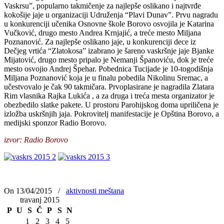
Vaskrsu”, popularno takmičenje za najlepše oslikano i najtvrđe
kokošije jaje u organizaciji Udruženja “Plavi Dunav”. Prvu nagradu
u konkurenciji učenika Osnovne škole Borovo osvojila je Katarina
Vučković, drugo mesto Andrea Krnjajić, a treće mesto Miljana
Poznanović. Za najlepše oslikano jaje, u konkurenciji dece iz
Dečjeg vrtića “Zlatokosa” izabrano je šareno vaskršnje jaje Bjanke
Mijatović, drugo mesto pripalo je Nemanji Španoviću, dok je treće
mesto osvojio Andrej Špehar. Pobednica Tucijade je 10-togodišnja
Miljana Poznanović koja je u finalu pobedila Nikolinu Sremac, a
učestvovalo je čak 90 takmičara. Prvoplasirane je nagradila Zlatara
Rim vlasnika Rajka Lukića , a za druga i treća mesta organizator je
obezbedilo slatke pakete. U prostoru Parohijskog doma upriličena je
izložba uskršnjih jaja. Pokrovitelj manifestacije je Opština Borovo, a
medijski sponzor Radio Borovo.
izvor: Radio Borovo
On 13/04/2015
/
aktivnosti meštana
travanj 2015
P
U
S
Č
P
S
N
1
2
3
4
5