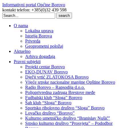
Informativni portal Općine Borovo
kontakt telefon: +385(0)32 439 598
Search
for:
O nama
Lokalna uprava
Istorija Borova
Privreda
Geoprometni položaj
Aktuelno
Arhiva događaja
Pravni subjekti
Projekt centar Borovo
EKO-DUNAV Borovo
Dječji vrtić ZLATOKOSA Borovo
Vijeće srpske nacionalne manjine Opštine Borovo
Radio Borovo – Rapsodija d.o.o.
Poljoprivredna zadruga Brestove međe
Fudbalski klub “Sloga” Borovo
Šah klub “Sloga” Borovo
Sportsko ribolovno društvo “Sloga” Borovo
Lovačko društvo “Borovo”
Kulturno umetničko društvo “Branislav Nušić”
Srpsko kulturno društvo “Prosvjeta” – Pododbor