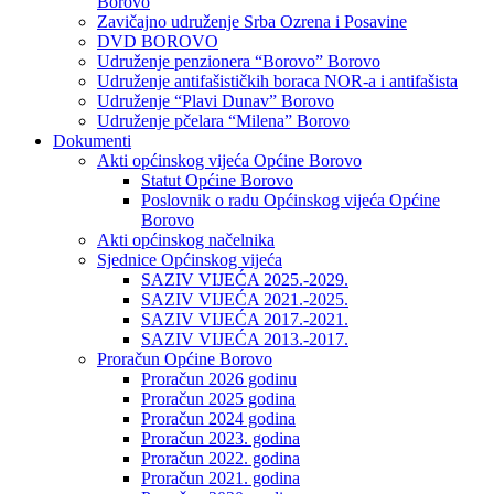
Borovo
Zavičajno udruženje Srba Ozrena i Posavine
DVD BOROVO
Udruženje penzionera “Borovo” Borovo
Udruženje antifašističkih boraca NOR-a i antifašista
Udruženje “Plavi Dunav” Borovo
Udruženje pčelara “Milena” Borovo
Dokumenti
Akti općinskog vijeća Općine Borovo
Statut Općine Borovo
Poslovnik o radu Općinskog vijeća Općine
Borovo
Akti općinskog načelnika
Sjednice Općinskog vijeća
SAZIV VIJEĆA 2025.-2029.
SAZIV VIJEĆA 2021.-2025.
SAZIV VIJEĆA 2017.-2021.
SAZIV VIJEĆA 2013.-2017.
Proračun Općine Borovo
Proračun 2026 godinu
Proračun 2025 godina
Proračun 2024 godina
Proračun 2023. godina
Proračun 2022. godina
Proračun 2021. godina