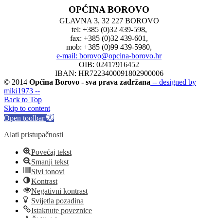
OPĆINA BOROVO
GLAVNA 3, 32 227 BOROVO
tel: +385 (0)32 439-598,
fax: +385 (0)32 439-601,
mob: +385 (0)99 439-5980,
e-mail: borovo@opcina-borovo.hr
OIB: 02417916452
IBAN: HR7223400091802900006
© 2014
Općina Borovo - sva prava zadržana
-- designed by
miki1973 --
Back to Top
Skip to content
Open toolbar
Alati pristupačnosti
Povećaj tekst
Smanji tekst
Sivi tonovi
Kontrast
Negativni kontrast
Svijetla pozadina
Istaknute poveznice