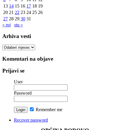
13
14
15
16
17
18
19
20
21
22
23
24
25
26
27
28
29
30
31
« ruj
stu »
Arhiva vesti
Arhiva
vesti
Komentari na objave
Prijavi se
User
Password
Remember me
Recover password