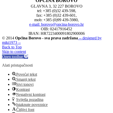
OPĆINA BOROVO
GLAVNA 3, 32 227 BOROVO
tel: +385 (0)32 439-598,
fax: +385 (0)32 439-601,
mob: +385 (0)99 439-5980,
e-mail: borovo@opcina-borovo.hr
OIB: 02417916452
IBAN: HR7223400091802900006
© 2014
Općina Borovo - sva prava zadržana
-- designed by
miki1973 --
Back to Top
Skip to content
Open toolbar
Alati pristupačnosti
Povećaj tekst
Smanji tekst
Sivi tonovi
Kontrast
Negativni kontrast
Svijetla pozadina
Istaknute poveznice
Čitljivi font