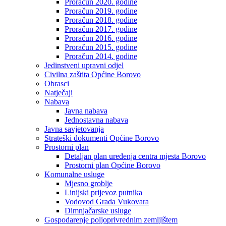
Proračun 2020. godine
Proračun 2019. godine
Proračun 2018. godine
Proračun 2017. godine
Proračun 2016. godine
Proračun 2015. godine
Proračun 2014. godine
Jedinstveni upravni odjel
Civilna zaštita Općine Borovo
Obrasci
Natječaji
Nabava
Javna nabava
Jednostavna nabava
Javna savjetovanja
Strateški dokumenti Općine Borovo
Prostorni plan
Detaljan plan uređenja centra mjesta Borovo
Prostorni plan Općine Borovo
Komunalne usluge
Mjesno groblje
Linijski prijevoz putnika
Vodovod Grada Vukovara
Dimnjačarske usluge
Gospodarenje poljoprivrednim zemljištem