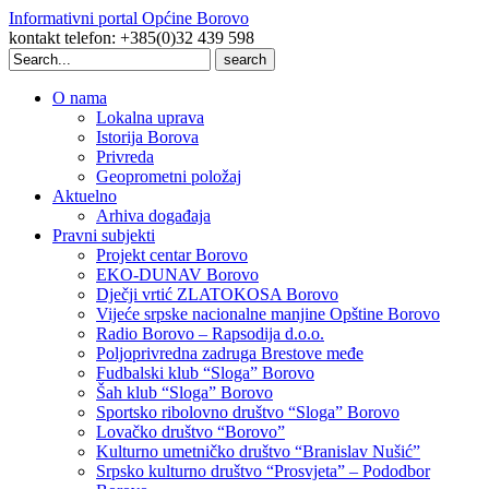
Informativni portal Općine Borovo
kontakt telefon: +385(0)32 439 598
Search
for:
O nama
Lokalna uprava
Istorija Borova
Privreda
Geoprometni položaj
Aktuelno
Arhiva događaja
Pravni subjekti
Projekt centar Borovo
EKO-DUNAV Borovo
Dječji vrtić ZLATOKOSA Borovo
Vijeće srpske nacionalne manjine Opštine Borovo
Radio Borovo – Rapsodija d.o.o.
Poljoprivredna zadruga Brestove međe
Fudbalski klub “Sloga” Borovo
Šah klub “Sloga” Borovo
Sportsko ribolovno društvo “Sloga” Borovo
Lovačko društvo “Borovo”
Kulturno umetničko društvo “Branislav Nušić”
Srpsko kulturno društvo “Prosvjeta” – Pododbor