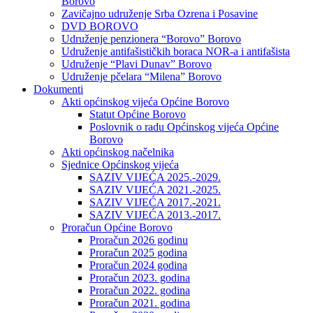
Borovo
Zavičajno udruženje Srba Ozrena i Posavine
DVD BOROVO
Udruženje penzionera “Borovo” Borovo
Udruženje antifašističkih boraca NOR-a i antifašista
Udruženje “Plavi Dunav” Borovo
Udruženje pčelara “Milena” Borovo
Dokumenti
Akti općinskog vijeća Općine Borovo
Statut Općine Borovo
Poslovnik o radu Općinskog vijeća Općine
Borovo
Akti općinskog načelnika
Sjednice Općinskog vijeća
SAZIV VIJEĆA 2025.-2029.
SAZIV VIJEĆA 2021.-2025.
SAZIV VIJEĆA 2017.-2021.
SAZIV VIJEĆA 2013.-2017.
Proračun Općine Borovo
Proračun 2026 godinu
Proračun 2025 godina
Proračun 2024 godina
Proračun 2023. godina
Proračun 2022. godina
Proračun 2021. godina