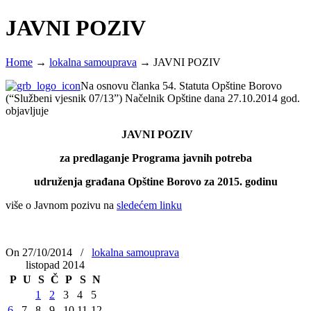
JAVNI POZIV
Home
→
lokalna samouprava
→
JAVNI POZIV
Na osnovu članka 54. Statuta Opštine Borovo
(“Službeni vjesnik 07/13”) Načelnik Opštine dana 27.10.2014 god.
objavljuje
JAVNI POZIV
za predlaganje Programa javnih potreba
udruženja građana Opštine Borovo za 2015. godinu
više o Javnom pozivu na
sledećem linku
On 27/10/2014
/
lokalna samouprava
listopad 2014
P
U
S
Č
P
S
N
1
2
3
4
5
6
7
8
9
10
11
12