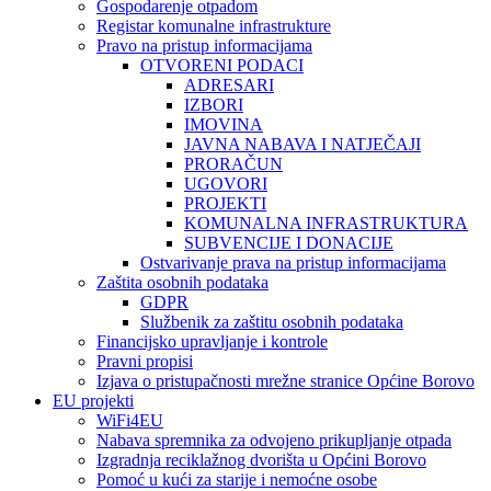
Gospodarenje otpadom
Registar komunalne infrastrukture
Pravo na pristup informacijama
OTVORENI PODACI
ADRESARI
IZBORI
IMOVINA
JAVNA NABAVA I NATJEČAJI
PRORAČUN
UGOVORI
PROJEKTI
KOMUNALNA INFRASTRUKTURA
SUBVENCIJE I DONACIJE
Ostvarivanje prava na pristup informacijama
Zaštita osobnih podataka
GDPR
Službenik za zaštitu osobnih podataka
Financijsko upravljanje i kontrole
Pravni propisi
Izjava o pristupačnosti mrežne stranice Općine Borovo
EU projekti
WiFi4EU
Nabava spremnika za odvojeno prikupljanje otpada
Izgradnja reciklažnog dvorišta u Općini Borovo
Pomoć u kući za starije i nemoćne osobe