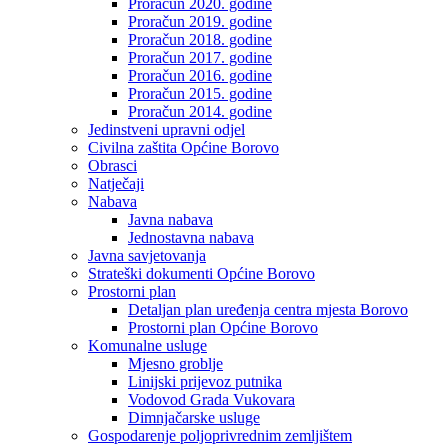
Proračun 2020. godine
Proračun 2019. godine
Proračun 2018. godine
Proračun 2017. godine
Proračun 2016. godine
Proračun 2015. godine
Proračun 2014. godine
Jedinstveni upravni odjel
Civilna zaštita Općine Borovo
Obrasci
Natječaji
Nabava
Javna nabava
Jednostavna nabava
Javna savjetovanja
Strateški dokumenti Općine Borovo
Prostorni plan
Detaljan plan uređenja centra mjesta Borovo
Prostorni plan Općine Borovo
Komunalne usluge
Mjesno groblje
Linijski prijevoz putnika
Vodovod Grada Vukovara
Dimnjačarske usluge
Gospodarenje poljoprivrednim zemljištem