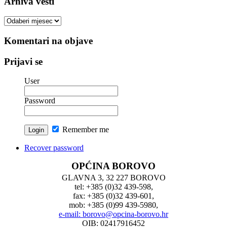
Arhiva vesti
Arhiva
vesti
Komentari na objave
Prijavi se
User
Password
Remember me
Recover password
OPĆINA BOROVO
GLAVNA 3, 32 227 BOROVO
tel: +385 (0)32 439-598,
fax: +385 (0)32 439-601,
mob: +385 (0)99 439-5980,
e-mail: borovo@opcina-borovo.hr
OIB: 02417916452