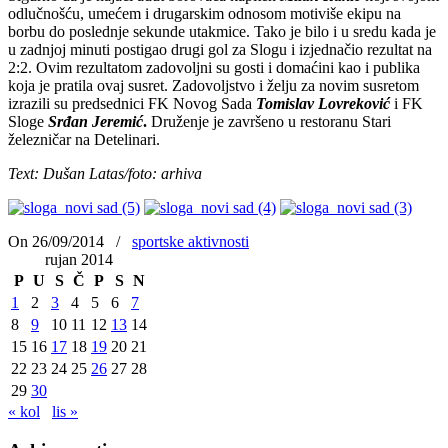
odlučnošću, umećem i drugarskim odnosom motiviše ekipu na
borbu do poslednje sekunde utakmice. Tako je bilo i u sredu kada je
u zadnjoj minuti postigao drugi gol za Slogu i izjednačio rezultat na
2:2. Ovim rezultatom zadovoljni su gosti i domaćini kao i publika
koja je pratila ovaj susret. Zadovoljstvo i želju za novim susretom
izrazili su predsednici FK Novog Sada
Tomislav Lovreković
i FK
Sloge
Srđan Jeremić
.
Druženje je završeno u restoranu Stari
železničar na Detelinari.
Text: Dušan Latas/foto: arhiva
On 26/09/2014
/
sportske aktivnosti
rujan 2014
P
U
S
Č
P
S
N
1
2
3
4
5
6
7
8
9
10
11
12
13
14
15
16
17
18
19
20
21
22
23
24
25
26
27
28
29
30
« kol
lis »