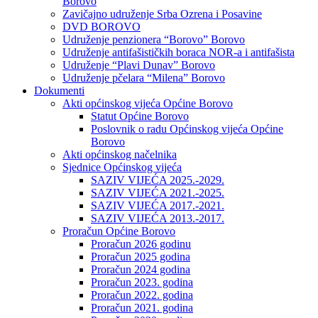
Borovo
Zavičajno udruženje Srba Ozrena i Posavine
DVD BOROVO
Udruženje penzionera “Borovo” Borovo
Udruženje antifašističkih boraca NOR-a i antifašista
Udruženje “Plavi Dunav” Borovo
Udruženje pčelara “Milena” Borovo
Dokumenti
Akti općinskog vijeća Općine Borovo
Statut Općine Borovo
Poslovnik o radu Općinskog vijeća Općine
Borovo
Akti općinskog načelnika
Sjednice Općinskog vijeća
SAZIV VIJEĆA 2025.-2029.
SAZIV VIJEĆA 2021.-2025.
SAZIV VIJEĆA 2017.-2021.
SAZIV VIJEĆA 2013.-2017.
Proračun Općine Borovo
Proračun 2026 godinu
Proračun 2025 godina
Proračun 2024 godina
Proračun 2023. godina
Proračun 2022. godina
Proračun 2021. godina