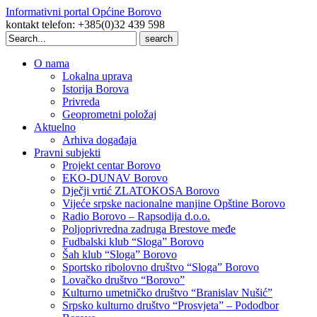
Informativni portal Općine Borovo
kontakt telefon: +385(0)32 439 598
Search
for:
O nama
Lokalna uprava
Istorija Borova
Privreda
Geoprometni položaj
Aktuelno
Arhiva događaja
Pravni subjekti
Projekt centar Borovo
EKO-DUNAV Borovo
Dječji vrtić ZLATOKOSA Borovo
Vijeće srpske nacionalne manjine Opštine Borovo
Radio Borovo – Rapsodija d.o.o.
Poljoprivredna zadruga Brestove međe
Fudbalski klub “Sloga” Borovo
Šah klub “Sloga” Borovo
Sportsko ribolovno društvo “Sloga” Borovo
Lovačko društvo “Borovo”
Kulturno umetničko društvo “Branislav Nušić”
Srpsko kulturno društvo “Prosvjeta” – Pododbor