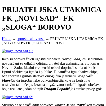
PRIJATELJSKA UTAKMICA
FK „NOVI SAD“- FK
„SLOGA“ BOROVO
Home
→
sportske aktivnosti
→
PRIJATELJSKA UTAKMICA FK
„NOVI SAD“- FK „SLOGA“ BOROVO
Iako su borovci želeli ugostiti fudbalere
Novog Sada,
24. septembra
novosađani su odlučili odigrati prijateljsku utakmicu sa Slogom u
Novom Sadu. Idealni vremenski uslovi doprineli su da utakmica
ispuni očekivanja igrača i publike. Dinamična igra obadve ekipe,
bez spornih i grubih startova omogućila je treneru Sloge
Saši
Mitoviću
da isproba neke od kombinacija koje će koristiti u
nastavku takmičenja. Izrazita angažovanost mlađih igrača obećava
bolje rezulate, jedan od njih
Dragan Popadić
je i
strelac prvog gola.
Sigurno da je najači adut borovaca kapiten
Milan Rakić
koji svojom