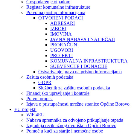
Gospodarenje otpadom
Registar komunalne infrastrukture
Pravo na pristup informacijama
OTVORENI PODACI
ADRESARI
IZBORI
IMOVINA
JAVNA NABAVA I NATJEČAJI
PRORAČUN
UGOVORI
PROJEKTI
KOMUNALNA INFRASTRUKTURA
SUBVENCIJE I DONACIJE
Ostvarivanje prava na pristup informacijama
Zaštita osobnih podataka
GDPR
Službenik za zaštitu osobnih podataka
Financijsko upravljanje i kontrole
Pravni propisi
Izjava o pristupačnosti mrežne stranice Općine Borovo
EU projekti
WiFi4EU
Nabava spremnika za odvojeno prikupljanje otpada
Izgradnja reciklažnog dvorišta u Općini Borovo
Pomoć u kući za starije i nemoćne osobe