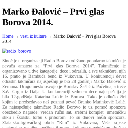
Marko Đalović – Prvi glas
Borova 2014.
Home
→
vesti iz kulture
→
Marko Đalović – Prvi glas Borova
2014.
Sinoć je u organizaciji Radio Borova održano popularno takmičenje
pevača amatera za “Prvi glas Borova 2014”. Takmičenje je
organizovano u dve kategorije, dece i odraslih, a sve takmičare, njih
16, pratio je Bambuča bend iz Vukovara. U konkurenciji devet
odraslih takmičara najuspešniji je bio 28-godišnji Marko Đalović iz
Zemuna. Drugo mesto osvojio je Borislav Šašlić iz Pačetina, a treće
Saša Grgur iz Dalja. U konkurenciji sedmero dece najuspešnija je
bila 12-godišnja Katarina Lukić iz Borova. Tako je odlučio žiri
kojim je predsedavao naš poznati pevač Branko Marinković Lalić.
Za najuspešnije takmičare Radio Borovo je uz pomoć sponzora
obezbedio nagrade: vredan ručni sat, srebrni komplet, umetničku
sliku i školsku torbu s priborom. To su darovi naših sponzora,
Zlatarsko-trgovačkog obrta “Rim” iz Vukovara, Veća srpske
nacionalne manjine opštine Borovo, kulturno-umetničkog društva