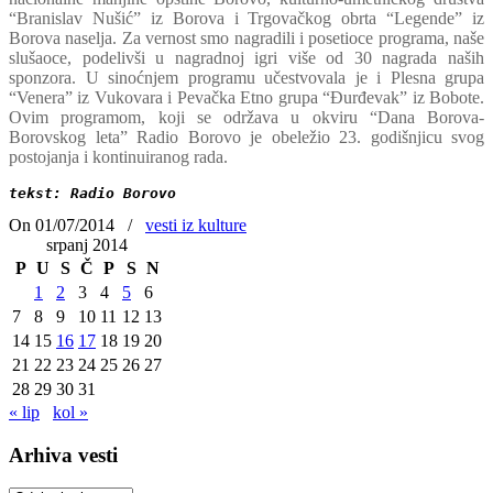
“Branislav Nušić” iz Borova i Trgovačkog obrta “Legende” iz
Borova naselja. Za vernost smo nagradili i posetioce programa, naše
slušaoce, podelivši u nagradnoj igri više od 30 nagrada naših
sponzora. U sinoćnjem programu učestvovala je i Plesna grupa
“Venera” iz Vukovara i Pevačka Etno grupa “Đurđevak” iz Bobote.
Ovim programom, koji se održava u okviru “Dana Borova-
Borovskog leta” Radio Borovo je obeležio 23. godišnjicu svog
postojanja i kontinuiranog rada.
tekst: Radio Borovo
On 01/07/2014
/
vesti iz kulture
srpanj 2014
P
U
S
Č
P
S
N
1
2
3
4
5
6
7
8
9
10
11
12
13
14
15
16
17
18
19
20
21
22
23
24
25
26
27
28
29
30
31
« lip
kol »
Arhiva vesti