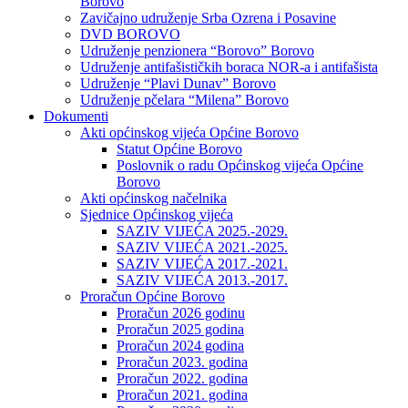
Borovo
Zavičajno udruženje Srba Ozrena i Posavine
DVD BOROVO
Udruženje penzionera “Borovo” Borovo
Udruženje antifašističkih boraca NOR-a i antifašista
Udruženje “Plavi Dunav” Borovo
Udruženje pčelara “Milena” Borovo
Dokumenti
Akti općinskog vijeća Općine Borovo
Statut Općine Borovo
Poslovnik o radu Općinskog vijeća Općine
Borovo
Akti općinskog načelnika
Sjednice Općinskog vijeća
SAZIV VIJEĆA 2025.-2029.
SAZIV VIJEĆA 2021.-2025.
SAZIV VIJEĆA 2017.-2021.
SAZIV VIJEĆA 2013.-2017.
Proračun Općine Borovo
Proračun 2026 godinu
Proračun 2025 godina
Proračun 2024 godina
Proračun 2023. godina
Proračun 2022. godina
Proračun 2021. godina