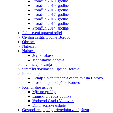
Proračun 2020. godine
Proračun 2019. godine
Proračun 2018. godine
Proračun 2017. godine
Proračun 2016. godine
Proračun 2015. godine
Proračun 2014. godine
Jedinstveni upravni odjel
Civilna zaštita Općine Borovo
Obrasci
Natječaji
Nabava
Javna nabava
Jednostavna nabava
Javna savjetovanja
Strateški dokumenti Općine Borovo
Prostorni plan
Detaljan plan uređenja centra mjesta Borovo
Prostorni plan Općine Borovo
Komunalne usluge
Mjesno groblje
Linijski prijevoz putnika
Vodovod Grada Vukovara
Dimnjačarske usluge
Gospodarenje poljoprivrednim zemljištem