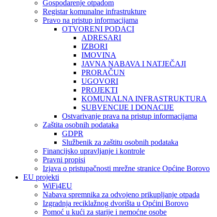
Gospodarenje otpadom
Registar komunalne infrastrukture
Pravo na pristup informacijama
OTVORENI PODACI
ADRESARI
IZBORI
IMOVINA
JAVNA NABAVA I NATJEČAJI
PRORAČUN
UGOVORI
PROJEKTI
KOMUNALNA INFRASTRUKTURA
SUBVENCIJE I DONACIJE
Ostvarivanje prava na pristup informacijama
Zaštita osobnih podataka
GDPR
Službenik za zaštitu osobnih podataka
Financijsko upravljanje i kontrole
Pravni propisi
Izjava o pristupačnosti mrežne stranice Općine Borovo
EU projekti
WiFi4EU
Nabava spremnika za odvojeno prikupljanje otpada
Izgradnja reciklažnog dvorišta u Općini Borovo
Pomoć u kući za starije i nemoćne osobe