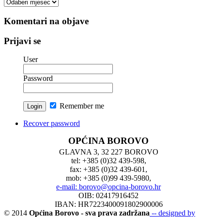
Arhiva
vesti
Komentari na objave
Prijavi se
User
Password
Remember me
Recover password
OPĆINA BOROVO
GLAVNA 3, 32 227 BOROVO
tel: +385 (0)32 439-598,
fax: +385 (0)32 439-601,
mob: +385 (0)99 439-5980,
e-mail: borovo@opcina-borovo.hr
OIB: 02417916452
IBAN: HR7223400091802900006
© 2014
Općina Borovo - sva prava zadržana
-- designed by