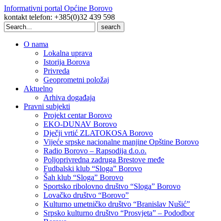
Informativni portal Općine Borovo
kontakt telefon: +385(0)32 439 598
Search
for:
O nama
Lokalna uprava
Istorija Borova
Privreda
Geoprometni položaj
Aktuelno
Arhiva događaja
Pravni subjekti
Projekt centar Borovo
EKO-DUNAV Borovo
Dječji vrtić ZLATOKOSA Borovo
Vijeće srpske nacionalne manjine Opštine Borovo
Radio Borovo – Rapsodija d.o.o.
Poljoprivredna zadruga Brestove međe
Fudbalski klub “Sloga” Borovo
Šah klub “Sloga” Borovo
Sportsko ribolovno društvo “Sloga” Borovo
Lovačko društvo “Borovo”
Kulturno umetničko društvo “Branislav Nušić”
Srpsko kulturno društvo “Prosvjeta” – Pododbor