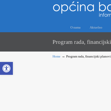
O nama
Aktuelno
Program rada, financijsk
→
Home
Program rada, financijski planov
Open toolbar