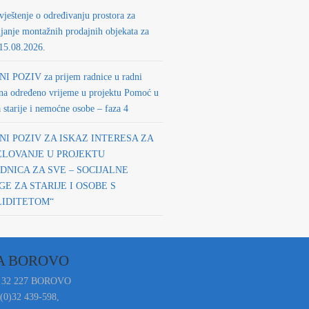
ještenje o određivanju prostora za
ljanje montažnih prodajnih objekata za
 15.08.2026.
NI POZIV za prijem radnice u radni
na određeno vrijeme u projektu Pomoć u
a starije i nemoćne osobe – faza 4
NI POZIV ZA ISKAZ INTERESA ZA
ELOVANJE U PROJEKTU
DNICA ZA SVE – SOCIJALNE
E ZA STARIJE I OSOBE S
LIDITETOM“
A BOROVO
 32 227 BOROVO
 (0)32 439-598,