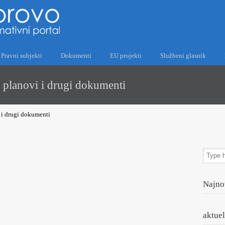
Pravni subjekti
Dokumenti
EU projekti
Službeni glasnik
i planovi i drugi dokumenti
i i drugi dokumenti
Najno
aktue