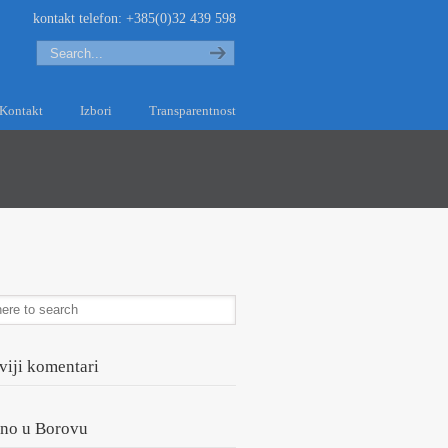
kontakt telefon: +385(0)32 439 598
Search
Kontakt
Izbori
Transparentnost
viji komentari
lno u Borovu