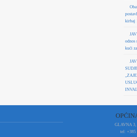
Obav
postav
kirbaj
JAV
odnos 
kući z
JAV
SUDJ
„ZAJE
USLUG
INVA
OPĆIN
GLAVNA 3,
tel: +385