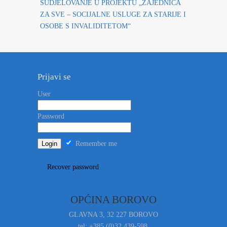
SUDJELOVANJE U PROJEKTU „ZAJEDNICA
ZA SVE – SOCIJALNE USLUGE ZA STARIJE I
OSOBE S INVALIDITETOM“
Prijavi se
User
Password
Remember me
Recover password
OPĆINA BOROVO
GLAVNA 3, 32 227 BOROVO
tel: +385 (0)32 439-598,