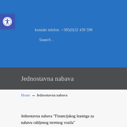
Open toolbar
kontakt telefon: +385(0)32 439 598
Jednostavna nabava
→
Home
Jednostavna nabava
Jednostavna nabava “Financijskog leasinga za
nabavu rabljenog teretnog vozila”