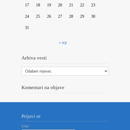
17
18
19
20
21
22
23
24
25
26
27
28
29
30
31
« srp
Arhiva vesti
Arhiva
vesti
Komentari na objave
Prijavi se
User