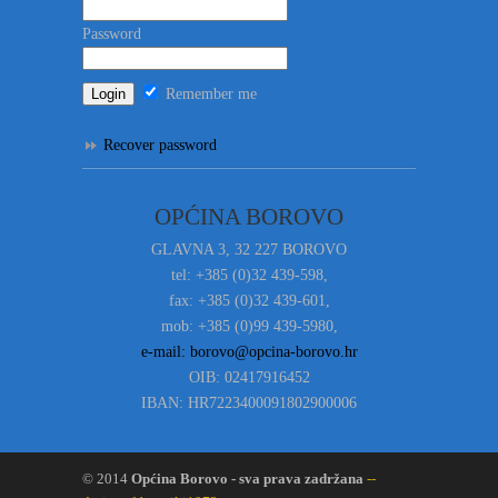
Password
Remember me
Recover password
OPĆINA BOROVO
GLAVNA 3, 32 227 BOROVO
tel: +385 (0)32 439-598,
fax: +385 (0)32 439-601,
mob: +385 (0)99 439-5980,
e-mail: borovo@opcina-borovo.hr
OIB: 02417916452
IBAN: HR7223400091802900006
© 2014
Općina Borovo - sva prava zadržana
--