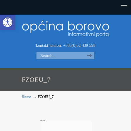
Open toolbar
kontakt telefon: +385(0)32 439 598
Search
FZOEU_7
→
Home
FZOEU_7