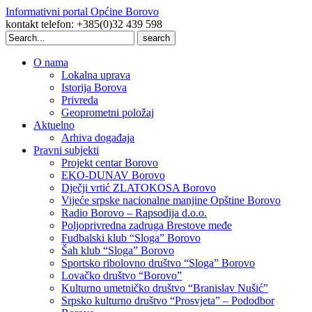
Informativni portal Općine Borovo
kontakt telefon: +385(0)32 439 598
Search
for:
O nama
Lokalna uprava
Istorija Borova
Privreda
Geoprometni položaj
Aktuelno
Arhiva događaja
Pravni subjekti
Projekt centar Borovo
EKO-DUNAV Borovo
Dječji vrtić ZLATOKOSA Borovo
Vijeće srpske nacionalne manjine Opštine Borovo
Radio Borovo – Rapsodija d.o.o.
Poljoprivredna zadruga Brestove međe
Fudbalski klub “Sloga” Borovo
Šah klub “Sloga” Borovo
Sportsko ribolovno društvo “Sloga” Borovo
Lovačko društvo “Borovo”
Kulturno umetničko društvo “Branislav Nušić”
Srpsko kulturno društvo “Prosvjeta” – Pododbor