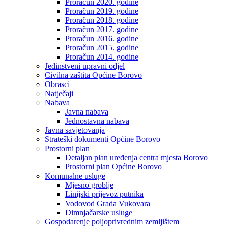
Proračun 2020. godine
Proračun 2019. godine
Proračun 2018. godine
Proračun 2017. godine
Proračun 2016. godine
Proračun 2015. godine
Proračun 2014. godine
Jedinstveni upravni odjel
Civilna zaštita Općine Borovo
Obrasci
Natječaji
Nabava
Javna nabava
Jednostavna nabava
Javna savjetovanja
Strateški dokumenti Općine Borovo
Prostorni plan
Detaljan plan uređenja centra mjesta Borovo
Prostorni plan Općine Borovo
Komunalne usluge
Mjesno groblje
Linijski prijevoz putnika
Vodovod Grada Vukovara
Dimnjačarske usluge
Gospodarenje poljoprivrednim zemljištem