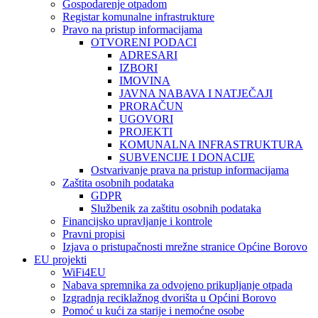
Gospodarenje otpadom
Registar komunalne infrastrukture
Pravo na pristup informacijama
OTVORENI PODACI
ADRESARI
IZBORI
IMOVINA
JAVNA NABAVA I NATJEČAJI
PRORAČUN
UGOVORI
PROJEKTI
KOMUNALNA INFRASTRUKTURA
SUBVENCIJE I DONACIJE
Ostvarivanje prava na pristup informacijama
Zaštita osobnih podataka
GDPR
Službenik za zaštitu osobnih podataka
Financijsko upravljanje i kontrole
Pravni propisi
Izjava o pristupačnosti mrežne stranice Općine Borovo
EU projekti
WiFi4EU
Nabava spremnika za odvojeno prikupljanje otpada
Izgradnja reciklažnog dvorišta u Općini Borovo
Pomoć u kući za starije i nemoćne osobe