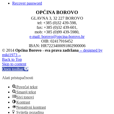
Recover password
OPĆINA BOROVO
GLAVNA 3, 32 227 BOROVO
tel: +385 (0)32 439-598,
fax: +385 (0)32 439-601,
mob: +385 (0)99 439-5980,
e-mail: borovo@opcina-borovo.hr
OIB: 02417916452
IBAN: HR7223400091802900006
© 2014
Općina Borovo - sva prava zadržana
-- designed by
miki1973 --
Back to Top
Skip to content
Open toolbar
Alati pristupačnosti
Povećaj tekst
Smanji tekst
Sivi tonovi
Kontrast
Negativni kontrast
Svijetla pozadina