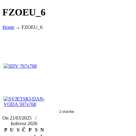
FZOEU_6
Home
→
FZOEU_6
2 stavke
On 21/03/2025
/
kolovoz 2026
P
U
S
Č
P
S
N