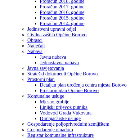
Proračun 2018. godine
Proračun 2017. godine
Proračun 2016. godine
Proračun 2015. godine
Proračun 2014. godine
Jedinstveni upravni odjel
Civilna zaštita Općine Borovo
Obrasci
Natječaji
Nabava
Javna nabava
Jednostavna nabava
Javna savjetovanja
Strateški dokumenti Općine Borovo
Prostorni plan
Detaljan plan uređenja centra mjesta Borovo
Prostorni plan Općine Borovo
Komunalne usluge
Mjesno groblje
Linijski prijevoz putnika
Vodovod Grada Vukovara
Dimnjačarske usluge
Gospodarenje poljoprivrednim zemljištem
Gospodarenje otpadom
Registar komunalne infrastrukture