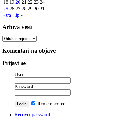
18
19
20
21
22
23
24
25
26
27
28
29
30
31
« tra
lip »
Arhiva vesti
Arhiva
vesti
Komentari na objave
Prijavi se
User
Password
Remember me
Recover password