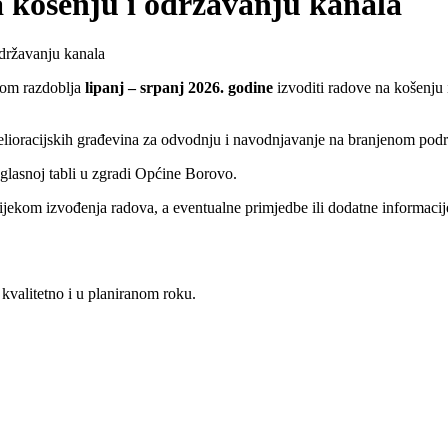
a košenju i održavanju kanala
održavanju kanala
kom razdoblja
lipanj – srpanj 2026. godine
izvoditi radove na košenju 
elioracijskih građevina za odvodnju i navodnjavanje na branjenom pod
oglasnoj tabli u zgradi Općine Borovo.
a tijekom izvođenja radova, a eventualne primjedbe ili dodatne informac
 kvalitetno i u planiranom roku.