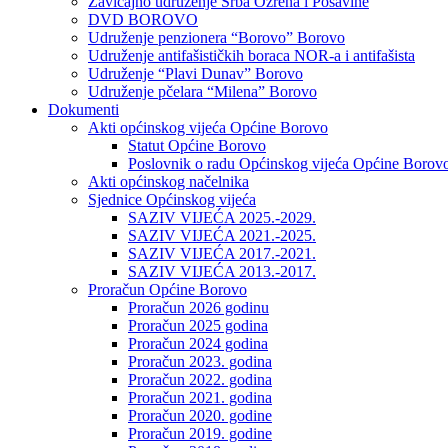
Zavičajno udruženje Srba Ozrena i Posavine
DVD BOROVO
Udruženje penzionera “Borovo” Borovo
Udruženje antifašističkih boraca NOR-a i antifašista
Udruženje “Plavi Dunav” Borovo
Udruženje pčelara “Milena” Borovo
Dokumenti
Akti općinskog vijeća Općine Borovo
Statut Općine Borovo
Poslovnik o radu Općinskog vijeća Općine Borov
Akti općinskog načelnika
Sjednice Općinskog vijeća
SAZIV VIJEĆA 2025.-2029.
SAZIV VIJEĆA 2021.-2025.
SAZIV VIJEĆA 2017.-2021.
SAZIV VIJEĆA 2013.-2017.
Proračun Općine Borovo
Proračun 2026 godinu
Proračun 2025 godina
Proračun 2024 godina
Proračun 2023. godina
Proračun 2022. godina
Proračun 2021. godina
Proračun 2020. godine
Proračun 2019. godine