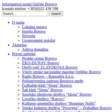
Informativni portal Općine Borovo
kontakt telefon: +385(0)32 439 598
Search
for:
O nama
Lokalna uprava
Istorija Borova
Privreda
Geoprometni položaj
Aktuelno
Arhiva događaja
Pravni subjekti
Projekt centar Borovo
EKO-DUNAV Borovo
Dječji vrtić ZLATOKOSA Borovo
Vijeće srpske nacionalne manjine Opštine Borovo
Radio Borovo – Rapsodija d.o.o.
Poljoprivredna zadruga Brestove međe
Fudbalski klub “Sloga” Borovo
Šah klub “Sloga” Borovo
Sportsko ribolovno društvo “Sloga” Borovo
Lovačko društvo “Borovo”
Kulturno umetničko društvo “Branislav Nušić”
Srpsko kulturno društvo “Prosvjeta” – Pododbor Borovo