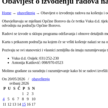
Obavijest o izvođenju radova n
Home
→
obaveštenja
→
Obavijest o izvođenju radova na košenju i 
Obavještavaju se mještani Općine Borovo da će tvrtka Vuka d.d. tije
odvodnju na području Općine Borovo.
Radovi se izvode u sklopu programa održavanja i obnove detaljnih m
Karta s prikazom područja na kojem će se vršiti košenje nalazi se na 
Pozivaju se svi stanovnici i vlasnici zemljišta da imaju razumijevanj
Vuka d.d. Osijek: 031/252-230
Antonija Katilović: 098/970-0523
Molimo građane za suradnju i razumijevanje kako bi se radovi izvršili
On 20/05/2026
/
obaveštenja
svibanj 2026
P
U
S
Č
P
S
N
1
2
3
4
5
6
7
8
9
10
11
12
13
14
15
16
17