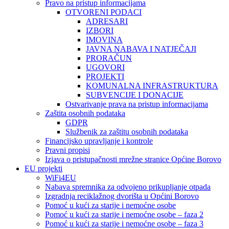
Pravo na pristup informacijama
OTVORENI PODACI
ADRESARI
IZBORI
IMOVINA
JAVNA NABAVA I NATJEČAJI
PRORAČUN
UGOVORI
PROJEKTI
KOMUNALNA INFRASTRUKTURA
SUBVENCIJE I DONACIJE
Ostvarivanje prava na pristup informacijama
Zaštita osobnih podataka
GDPR
Službenik za zaštitu osobnih podataka
Financijsko upravljanje i kontrole
Pravni propisi
Izjava o pristupačnosti mrežne stranice Općine Borovo
EU projekti
WiFi4EU
Nabava spremnika za odvojeno prikupljanje otpada
Izgradnja reciklažnog dvorišta u Općini Borovo
Pomoć u kući za starije i nemoćne osobe
Pomoć u kući za starije i nemoćne osobe – faza 2
Pomoć u kući za starije i nemoćne osobe – faza 3