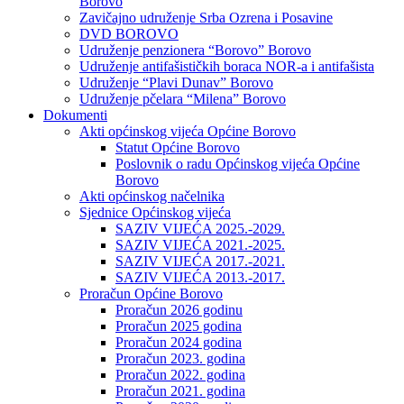
Borovo
Zavičajno udruženje Srba Ozrena i Posavine
DVD BOROVO
Udruženje penzionera “Borovo” Borovo
Udruženje antifašističkih boraca NOR-a i antifašista
Udruženje “Plavi Dunav” Borovo
Udruženje pčelara “Milena” Borovo
Dokumenti
Akti općinskog vijeća Općine Borovo
Statut Općine Borovo
Poslovnik o radu Općinskog vijeća Općine
Borovo
Akti općinskog načelnika
Sjednice Općinskog vijeća
SAZIV VIJEĆA 2025.-2029.
SAZIV VIJEĆA 2021.-2025.
SAZIV VIJEĆA 2017.-2021.
SAZIV VIJEĆA 2013.-2017.
Proračun Općine Borovo
Proračun 2026 godinu
Proračun 2025 godina
Proračun 2024 godina
Proračun 2023. godina
Proračun 2022. godina
Proračun 2021. godina