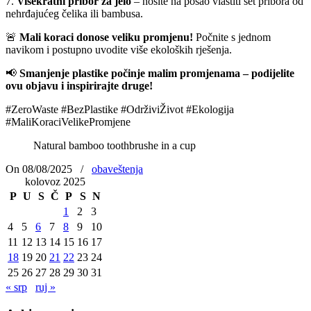
7.
Višekratni pribor za jelo
– nosite na posao vlastiti set pribora od
nehrđajućeg čelika ili bambusa.
🚨
Mali koraci donose veliku promjenu!
Počnite s jednom
navikom i postupno uvodite više ekoloških rješenja.
📢
Smanjenje plastike počinje malim promjenama – podijelite
ovu objavu i inspirirajte druge!
#ZeroWaste #BezPlastike #OdrživiŽivot #Ekologija
#MaliKoraciVelikePromjene
Natural bamboo toothbrushe​​​​​ in a cup
On 08/08/2025
/
obaveštenja
kolovoz 2025
P
U
S
Č
P
S
N
1
2
3
4
5
6
7
8
9
10
11
12
13
14
15
16
17
18
19
20
21
22
23
24
25
26
27
28
29
30
31
« srp
ruj »