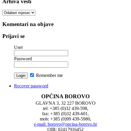
Arhiva vesti
Arhiva
vesti
Komentari na objave
Prijavi se
User
Password
Remember me
Recover password
OPĆINA BOROVO
GLAVNA 3, 32 227 BOROVO
tel: +385 (0)32 439-598,
fax: +385 (0)32 439-601,
mob: +385 (0)99 439-5980,
e-mail: borovo@opcina-borovo.hr
OIB: 02417916452