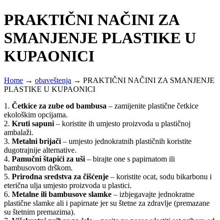
PRAKTIČNI NAČINI ZA
SMANJENJE PLASTIKE U
KUPAONICI
Home
→
obaveštenja
→
PRAKTIČNI NAČINI ZA SMANJENJE
PLASTIKE U KUPAONICI
1.
Četkice za zube od bambusa
– zamijenite plastične četkice
ekološkim opcijama.
2.
Kruti sapuni
– koristite ih umjesto proizvoda u plastičnoj
ambalaži.
3.
Metalni brijači
– umjesto jednokratnih plastičnih koristite
dugotrajnije alternative.
4.
Pamučni štapići za uši
– birajte one s papirnatom ili
bambusovom drškom.
5.
Prirodna sredstva za čišćenje
– koristite ocat, sodu bikarbonu i
eterična ulja umjesto proizvoda u plastici.
6.
Metalne ili bambusove slamke
– izbjegavajte jednokratne
plastične slamke ali i papirnate jer su štetne za zdravlje (premazane
su štetnim premazima).