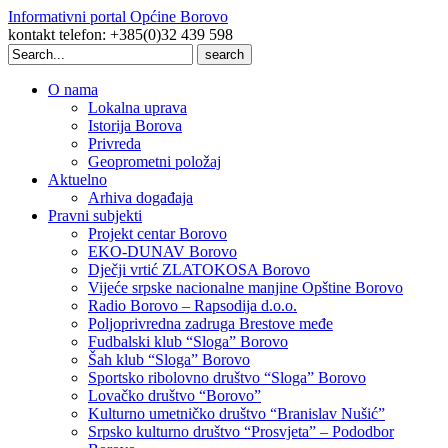
Informativni portal Općine Borovo
kontakt telefon: +385(0)32 439 598
Search
for:
O nama
Lokalna uprava
Istorija Borova
Privreda
Geoprometni položaj
Aktuelno
Arhiva događaja
Pravni subjekti
Projekt centar Borovo
EKO-DUNAV Borovo
Dječji vrtić ZLATOKOSA Borovo
Vijeće srpske nacionalne manjine Opštine Borovo
Radio Borovo – Rapsodija d.o.o.
Poljoprivredna zadruga Brestove međe
Fudbalski klub “Sloga” Borovo
Šah klub “Sloga” Borovo
Sportsko ribolovno društvo “Sloga” Borovo
Lovačko društvo “Borovo”
Kulturno umetničko društvo “Branislav Nušić”
Srpsko kulturno društvo “Prosvjeta” – Pododbor