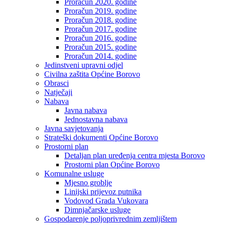
Proračun 2020. godine
Proračun 2019. godine
Proračun 2018. godine
Proračun 2017. godine
Proračun 2016. godine
Proračun 2015. godine
Proračun 2014. godine
Jedinstveni upravni odjel
Civilna zaštita Općine Borovo
Obrasci
Natječaji
Nabava
Javna nabava
Jednostavna nabava
Javna savjetovanja
Strateški dokumenti Općine Borovo
Prostorni plan
Detaljan plan uređenja centra mjesta Borovo
Prostorni plan Općine Borovo
Komunalne usluge
Mjesno groblje
Linijski prijevoz putnika
Vodovod Grada Vukovara
Dimnjačarske usluge
Gospodarenje poljoprivrednim zemljištem