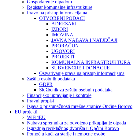
Gospodarenje otpadom
Registar komunalne infrastrukture
Pravo na pristup informacijama
OTVORENI PODACI
ADRESARI
IZBORI
IMOVINA
JAVNA NABAVA I NATJEČAJI
PRORAČUN
UGOVORI
PROJEKTI
KOMUNALNA INFRASTRUKTURA
SUBVENCIJE I DONACIJE
Ostvarivanje prava na pristup informacijama
Zaštita osobnih podataka
GDPR
Službenik za zaštitu osobnih podataka
Financijsko upravljanje i kontrole
Pravni propisi
Izjava o pristupačnosti mrežne stranice Općine Borovo
EU projekti
WiFi4EU
Nabava spremnika za odvojeno prikupljanje otpada
Izgradnja reciklažnog dvorišta u Općini Borovo
Pomoć u kući za starije i nemoćne osobe