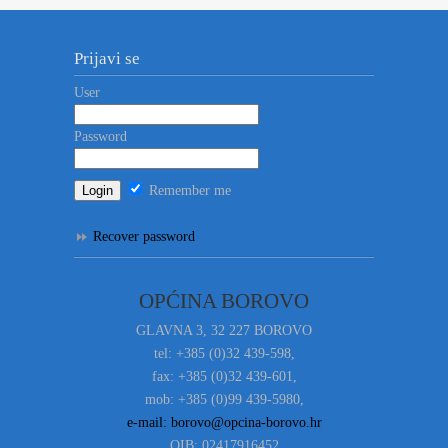
Prijavi se
User
Password
Remember me
Recover password
OPĆINA BOROVO
GLAVNA 3, 32 227 BOROVO
tel: +385 (0)32 439-598,
fax: +385 (0)32 439-601,
mob: +385 (0)99 439-5980,
e-mail: borovo@opcina-borovo.hr
OIB: 02417916452