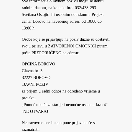
Sve informacije o Javnom pozivu mogu se dobiti
radnim danom, na kontakt broj 032/438-293
Svetlana Ostojić ili osobnim dolaskom u Projekt
centar Borovo na navedenoj adresi, od 10:00 do
13:00 h.
Osobe koje se prijavljuju na poziv dužne su dostaviti
svoju prijavu u ZATVORENOJ OMOTNICI putem
pošte PREPORUČENO na adresu:
OPĆINA BOROVO
Glavna br. 3
32227 BOROVO
„JAVNI POZIV
za prijem u radni odnos na određeno vrijeme u
projektu
„Pomoć u kući za starije i nemoćne osobe – faza 4“
-NE OTVARAJ-
Nepravovremene i nepotpune prijave neće se
razmatrati.