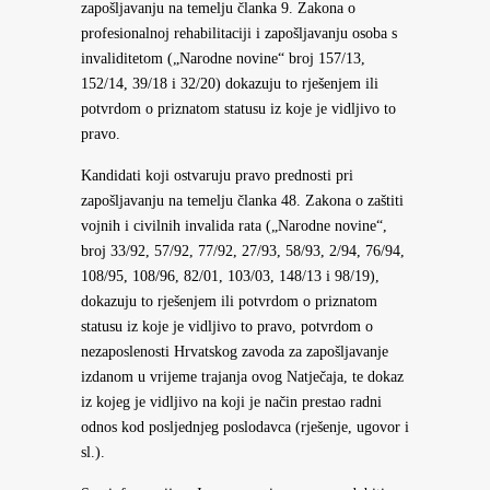
zapošljavanju na temelju članka 9. Zakona o
profesionalnoj rehabilitaciji i zapošljavanju osoba s
invaliditetom („Narodne novine“ broj 157/13,
152/14, 39/18 i 32/20) dokazuju to rješenjem ili
potvrdom o priznatom statusu iz koje je vidljivo to
pravo.
Kandidati koji ostvaruju pravo prednosti pri
zapošljavanju na temelju članka 48. Zakona o zaštiti
vojnih i civilnih invalida rata („Narodne novine“,
broj 33/92, 57/92, 77/92, 27/93, 58/93, 2/94, 76/94,
108/95, 108/96, 82/01, 103/03, 148/13 i 98/19),
dokazuju to rješenjem ili potvrdom o priznatom
statusu iz koje je vidljivo to pravo, potvrdom o
nezaposlenosti Hrvatskog zavoda za zapošljavanje
izdanom u vrijeme trajanja ovog Natječaja, te dokaz
iz kojeg je vidljivo na koji je način prestao radni
odnos kod posljednjeg poslodavca (rješenje, ugovor i
sl.).