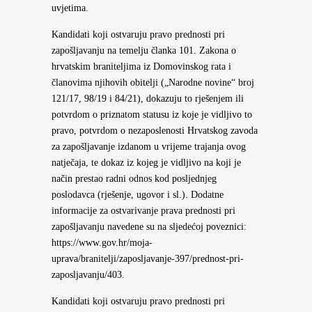
uvjetima.
Kandidati koji ostvaruju pravo prednosti pri
zapošljavanju na temelju članka 101. Zakona o
hrvatskim braniteljima iz Domovinskog rata i
članovima njihovih obitelji („Narodne novine“ broj
121/17, 98/19 i 84/21), dokazuju to rješenjem ili
potvrdom o priznatom statusu iz koje je vidljivo to
pravo, potvrdom o nezaposlenosti Hrvatskog zavoda
za zapošljavanje izdanom u vrijeme trajanja ovog
natječaja, te dokaz iz kojeg je vidljivo na koji je
način prestao radni odnos kod posljednjeg
poslodavca (rješenje, ugovor i sl.). Dodatne
informacije za ostvarivanje prava prednosti pri
zapošljavanju navedene su na sljedećoj poveznici:
https://www.gov.hr/moja-
uprava/branitelji/zaposljavanje-397/prednost-pri-
zaposljavanju/403.
Kandidati koji ostvaruju pravo prednosti pri