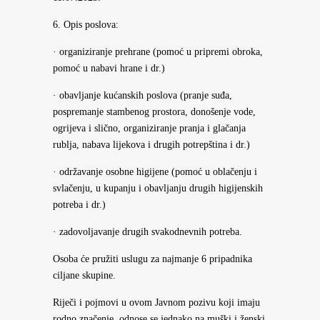
6. Opis poslova:
· organiziranje prehrane (pomoć u pripremi obroka,
pomoć u nabavi hrane i dr.)
· obavljanje kućanskih poslova (pranje suđa,
pospremanje stambenog prostora, donošenje vode,
ogrijeva i slično, organiziranje pranja i glačanja
rublja, nabava lijekova i drugih potrepština i dr.)
· održavanje osobne higijene (pomoć u oblačenju i
svlačenju, u kupanju i obavljanju drugih higijenskih
potreba i dr.)
· zadovoljavanje drugih svakodnevnih potreba.
Osoba će pružiti uslugu za najmanje 6 pripadnika
ciljane skupine.
Riječi i pojmovi u ovom Javnom pozivu koji imaju
rodno značenje, odnose se jednako na muški i ženski