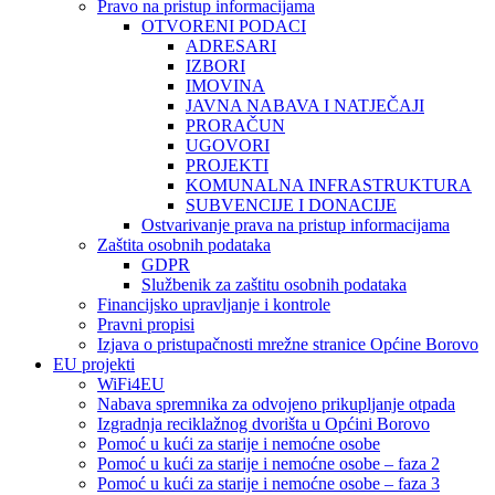
Pravo na pristup informacijama
OTVORENI PODACI
ADRESARI
IZBORI
IMOVINA
JAVNA NABAVA I NATJEČAJI
PRORAČUN
UGOVORI
PROJEKTI
KOMUNALNA INFRASTRUKTURA
SUBVENCIJE I DONACIJE
Ostvarivanje prava na pristup informacijama
Zaštita osobnih podataka
GDPR
Službenik za zaštitu osobnih podataka
Financijsko upravljanje i kontrole
Pravni propisi
Izjava o pristupačnosti mrežne stranice Općine Borovo
EU projekti
WiFi4EU
Nabava spremnika za odvojeno prikupljanje otpada
Izgradnja reciklažnog dvorišta u Općini Borovo
Pomoć u kući za starije i nemoćne osobe
Pomoć u kući za starije i nemoćne osobe – faza 2
Pomoć u kući za starije i nemoćne osobe – faza 3