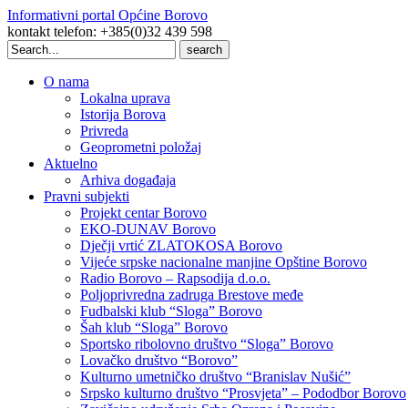
Informativni portal Općine Borovo
kontakt telefon: +385(0)32 439 598
Search
for:
O nama
Lokalna uprava
Istorija Borova
Privreda
Geoprometni položaj
Aktuelno
Arhiva događaja
Pravni subjekti
Projekt centar Borovo
EKO-DUNAV Borovo
Dječji vrtić ZLATOKOSA Borovo
Vijeće srpske nacionalne manjine Opštine Borovo
Radio Borovo – Rapsodija d.o.o.
Poljoprivredna zadruga Brestove međe
Fudbalski klub “Sloga” Borovo
Šah klub “Sloga” Borovo
Sportsko ribolovno društvo “Sloga” Borovo
Lovačko društvo “Borovo”
Kulturno umetničko društvo “Branislav Nušić”
Srpsko kulturno društvo “Prosvjeta” – Pododbor Borovo