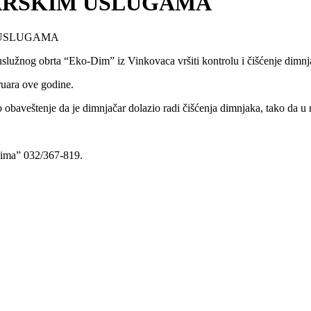
ARSKIM USLUGAMA
 USLUGAMA
lužnog obrta “Eko-Dim” iz Vinkovaca vršiti kontrolu i čišćenje dimnj
ruara ove godine.
obaveštenje da je dimnjačar dolazio radi čišćenja dimnjaka, tako da u 
-Dima” 032/367-819.