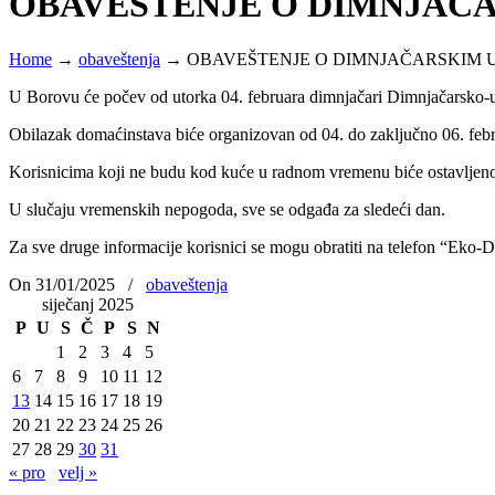
OBAVEŠTENJE O DIMNJAČ
Home
→
obaveštenja
→
OBAVEŠTENJE O DIMNJAČARSKIM
U Borovu će počev od utorka 04. februara dimnjačari Dimnjačarsko-us
Obilazak domaćinstava biće organizovan od 04. do zaključno 06. feb
Korisnicima koji ne budu kod kuće u radnom vremenu biće ostavljeno 
U
slučaju vremenskih nepogoda, sve se odgađa za sledeći dan.
Za sve druge informacije korisnici se mogu obratiti na telefon “Eko
On 31/01/2025
/
obaveštenja
siječanj 2025
P
U
S
Č
P
S
N
1
2
3
4
5
6
7
8
9
10
11
12
13
14
15
16
17
18
19
20
21
22
23
24
25
26
27
28
29
30
31
« pro
velj »