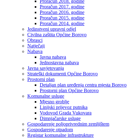
Proračun 2018. godine
Proračun 2017. godine
Proračun 2016. godine
Proračun 2015. godine
Proračun 2014. godine
Jedinstveni upravni odjel
Civilna zaštita Općine Borovo
Obrasci
Natječaji
Nabava
Javna nabava
Jednostavna nabava
Javna savjetovanja
Strateški dokumenti Općine Borovo
Prostorni plan
Detaljan plan uređenja centra mjesta Borovo
Prostorni plan Općine Borovo
Komunalne usluge
Mjesno groblje
Linijski prijevoz putnika
Vodovod Grada Vukovara
Dimnjačarske usluge
Gospodarenje poljoprivrednim zemljištem
Gospodarenje otpadom
Registar komunalne infrastrukture