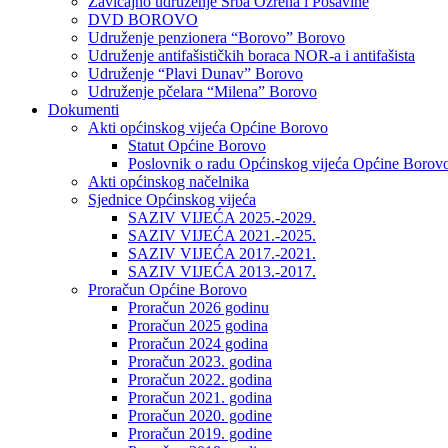
Zavičajno udruženje Srba Ozrena i Posavine
DVD BOROVO
Udruženje penzionera “Borovo” Borovo
Udruženje antifašističkih boraca NOR-a i antifašista
Udruženje “Plavi Dunav” Borovo
Udruženje pčelara “Milena” Borovo
Dokumenti
Akti općinskog vijeća Općine Borovo
Statut Općine Borovo
Poslovnik o radu Općinskog vijeća Općine Borov
Akti općinskog načelnika
Sjednice Općinskog vijeća
SAZIV VIJEĆA 2025.-2029.
SAZIV VIJEĆA 2021.-2025.
SAZIV VIJEĆA 2017.-2021.
SAZIV VIJEĆA 2013.-2017.
Proračun Općine Borovo
Proračun 2026 godinu
Proračun 2025 godina
Proračun 2024 godina
Proračun 2023. godina
Proračun 2022. godina
Proračun 2021. godina
Proračun 2020. godine
Proračun 2019. godine