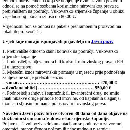
Pomoć umirovljenicima koja se dodjeljuje ovim Javnim pozivom
odnosi se na pomoć osobama korisnicima mirovinskog prava sa
prebivalištem na području Vukovarsko-srijemske županije u obliku
vrijednosnog bona u iznosu do 80,00 €.
Vrijednosni bon se odnosi na paket s prehrambenim proizvodima
lokalnih proizvođača.
Uvjeti koje moraju ispunjavati prijavitelji na
Javni poziv
1. Prebivalište odnosno stalni boravak na području Vukovarsko-
srijemske županije
2. Podnositelj zahtjeva mora biti korisnik mirovinskog prava u RH
ili u inozemstvu
3. Mjesečni iznos mirovinskih primanja u mjesecu prije podnošenja
zahtjeva ne smije prelaziti cenzus :
– samac………………………………………..…… 270,00 €
– dvočlana obitelj ……………………………… 550,00 €
4. Podnositelj zahtjeva i supružnik ili izvanbračni drug ne smije
imati nikakve druge prihode (od imovine, od kapitalnih ulaganja,
dionica i sl) osim primanja po osnovi mirovinskog prava.
Navedeni Javni poziv biti će otvoren 30 dana od dana objave na
službenim stranicama Vukovarsko-srijemske županije.
Prijave na Javni poziv s dokumentacijom se podnose u zatvorenoj
omotnici, preporučenom poštom ili neposredno u pisarnicu