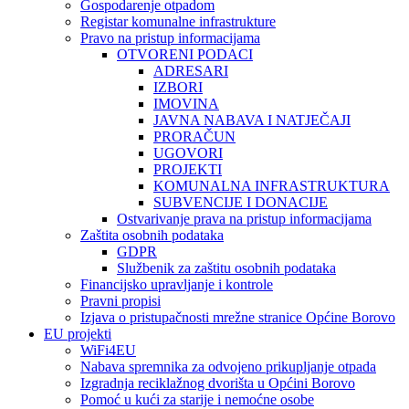
Gospodarenje otpadom
Registar komunalne infrastrukture
Pravo na pristup informacijama
OTVORENI PODACI
ADRESARI
IZBORI
IMOVINA
JAVNA NABAVA I NATJEČAJI
PRORAČUN
UGOVORI
PROJEKTI
KOMUNALNA INFRASTRUKTURA
SUBVENCIJE I DONACIJE
Ostvarivanje prava na pristup informacijama
Zaštita osobnih podataka
GDPR
Službenik za zaštitu osobnih podataka
Financijsko upravljanje i kontrole
Pravni propisi
Izjava o pristupačnosti mrežne stranice Općine Borovo
EU projekti
WiFi4EU
Nabava spremnika za odvojeno prikupljanje otpada
Izgradnja reciklažnog dvorišta u Općini Borovo
Pomoć u kući za starije i nemoćne osobe