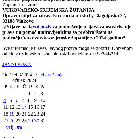
Županije, na adresu:
VUKOVARSKO-SRIJEMSKA ŽUPANIJA
Upravni odjel za zdravstvo i socijalnu skrb, Glagoljaška 27,
32100 Vinkovci
„Prijave na
Javni poziv
za podnošenje prijava za ostvarivanje
prava na pomoć umirovljenicima sa prebivalištem na
području Vukovarsko-srijemske županije za 2024. godinu“.
Sve informacije u svezi Javnog poziva mogu se dobiti u Upravnom
odjelu za zdravstvo i socijalnu skrb na telefon 032/344-214.
JAVNI POZIV
On 19/03/2024
/
obaveštenja
ožujak 2024
P
U
S
Č
P
S
N
1
2
3
4
5
6
7
8
9
10
11
12
13
14
15
16
17
18
19
20
21
22
23
24
25
26
27
28
29
30
31
« velj
tra »