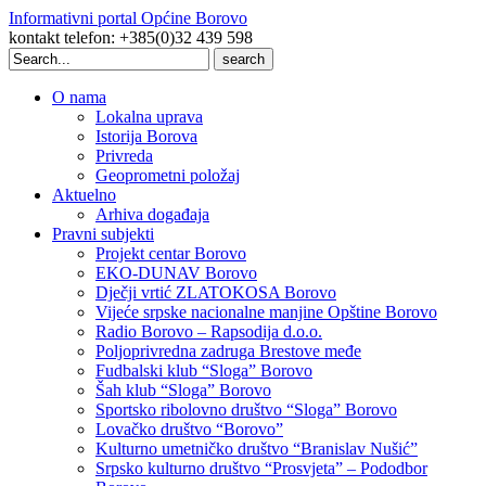
Informativni portal Općine Borovo
kontakt telefon: +385(0)32 439 598
Search
for:
O nama
Lokalna uprava
Istorija Borova
Privreda
Geoprometni položaj
Aktuelno
Arhiva događaja
Pravni subjekti
Projekt centar Borovo
EKO-DUNAV Borovo
Dječji vrtić ZLATOKOSA Borovo
Vijeće srpske nacionalne manjine Opštine Borovo
Radio Borovo – Rapsodija d.o.o.
Poljoprivredna zadruga Brestove međe
Fudbalski klub “Sloga” Borovo
Šah klub “Sloga” Borovo
Sportsko ribolovno društvo “Sloga” Borovo
Lovačko društvo “Borovo”
Kulturno umetničko društvo “Branislav Nušić”
Srpsko kulturno društvo “Prosvjeta” – Pododbor