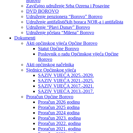
Borovo
Zavičajno udruženje Srba Ozrena i Posavine
DVD BOROVO
Udruženje penzionera “Borovo” Borovo
Udruženje antifašističkih boraca NOR-a i antifašista
Udruženje “Plavi Dunav” Borovo
Udruženje pčelara “Milena” Borovo
Dokumenti
Akti općinskog vijeća Općine Borovo
Statut Općine Borovo
Poslovnik o radu Općinskog vijeća Općine
Borovo
Akti općinskog načelnika
Sjednice Općinskog vijeća
SAZIV VIJEĆA 2025.-2029.
SAZIV VIJEĆA 2021.-2025.
SAZIV VIJEĆA 2017.-2021.
SAZIV VIJEĆA 2013.-2017.
Proračun Općine Borovo
Proračun 2026 godinu
Proračun 2025 godina
Proračun 2024 godina
Proračun 2023. godina
Proračun 2022. godina
Proračun 2021. godina