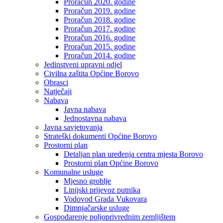
Proračun 2020. godine
Proračun 2019. godine
Proračun 2018. godine
Proračun 2017. godine
Proračun 2016. godine
Proračun 2015. godine
Proračun 2014. godine
Jedinstveni upravni odjel
Civilna zaštita Općine Borovo
Obrasci
Natječaji
Nabava
Javna nabava
Jednostavna nabava
Javna savjetovanja
Strateški dokumenti Općine Borovo
Prostorni plan
Detaljan plan uređenja centra mjesta Borovo
Prostorni plan Općine Borovo
Komunalne usluge
Mjesno groblje
Linijski prijevoz putnika
Vodovod Grada Vukovara
Dimnjačarske usluge
Gospodarenje poljoprivrednim zemljištem