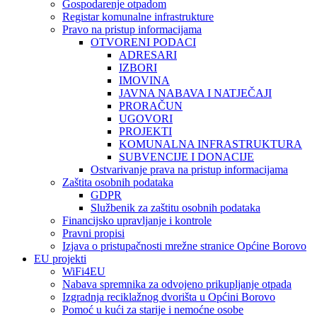
Gospodarenje otpadom
Registar komunalne infrastrukture
Pravo na pristup informacijama
OTVORENI PODACI
ADRESARI
IZBORI
IMOVINA
JAVNA NABAVA I NATJEČAJI
PRORAČUN
UGOVORI
PROJEKTI
KOMUNALNA INFRASTRUKTURA
SUBVENCIJE I DONACIJE
Ostvarivanje prava na pristup informacijama
Zaštita osobnih podataka
GDPR
Službenik za zaštitu osobnih podataka
Financijsko upravljanje i kontrole
Pravni propisi
Izjava o pristupačnosti mrežne stranice Općine Borovo
EU projekti
WiFi4EU
Nabava spremnika za odvojeno prikupljanje otpada
Izgradnja reciklažnog dvorišta u Općini Borovo
Pomoć u kući za starije i nemoćne osobe