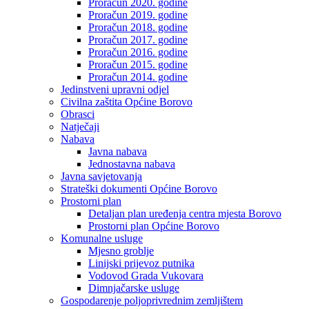
Proračun 2020. godine
Proračun 2019. godine
Proračun 2018. godine
Proračun 2017. godine
Proračun 2016. godine
Proračun 2015. godine
Proračun 2014. godine
Jedinstveni upravni odjel
Civilna zaštita Općine Borovo
Obrasci
Natječaji
Nabava
Javna nabava
Jednostavna nabava
Javna savjetovanja
Strateški dokumenti Općine Borovo
Prostorni plan
Detaljan plan uređenja centra mjesta Borovo
Prostorni plan Općine Borovo
Komunalne usluge
Mjesno groblje
Linijski prijevoz putnika
Vodovod Grada Vukovara
Dimnjačarske usluge
Gospodarenje poljoprivrednim zemljištem