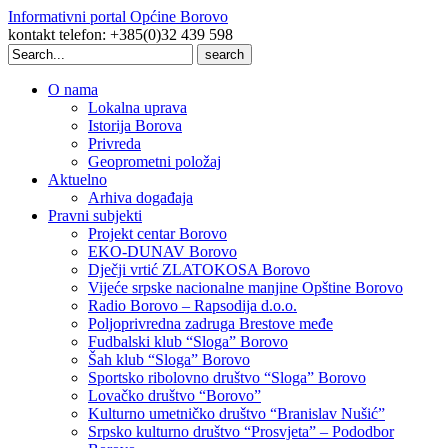
Informativni portal Općine Borovo
kontakt telefon: +385(0)32 439 598
Search
for:
O nama
Lokalna uprava
Istorija Borova
Privreda
Geoprometni položaj
Aktuelno
Arhiva događaja
Pravni subjekti
Projekt centar Borovo
EKO-DUNAV Borovo
Dječji vrtić ZLATOKOSA Borovo
Vijeće srpske nacionalne manjine Opštine Borovo
Radio Borovo – Rapsodija d.o.o.
Poljoprivredna zadruga Brestove međe
Fudbalski klub “Sloga” Borovo
Šah klub “Sloga” Borovo
Sportsko ribolovno društvo “Sloga” Borovo
Lovačko društvo “Borovo”
Kulturno umetničko društvo “Branislav Nušić”
Srpsko kulturno društvo “Prosvjeta” – Pododbor