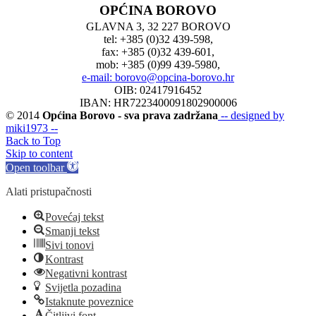
OPĆINA BOROVO
GLAVNA 3, 32 227 BOROVO
tel: +385 (0)32 439-598,
fax: +385 (0)32 439-601,
mob: +385 (0)99 439-5980,
e-mail: borovo@opcina-borovo.hr
OIB: 02417916452
IBAN: HR7223400091802900006
© 2014
Općina Borovo - sva prava zadržana
-- designed by
miki1973 --
Back to Top
Skip to content
Open toolbar
Alati pristupačnosti
Povećaj tekst
Smanji tekst
Sivi tonovi
Kontrast
Negativni kontrast
Svijetla pozadina
Istaknute poveznice
Čitljivi font