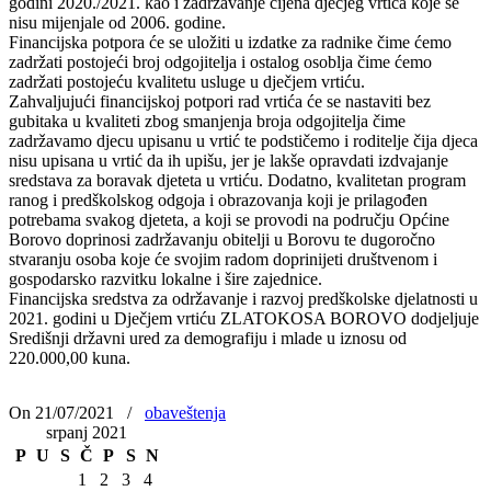
godini 2020./2021. kao i zadržavanje cijena dječjeg vrtića koje se
nisu mijenjale od 2006. godine.
Financijska potpora će se uložiti u izdatke za radnike čime ćemo
zadržati postojeći broj odgojitelja i ostalog osoblja čime ćemo
zadržati postojeću kvalitetu usluge u dječjem vrtiću.
Zahvaljujući financijskoj potpori rad vrtića će se nastaviti bez
gubitaka u kvaliteti zbog smanjenja broja odgojitelja čime
zadržavamo djecu upisanu u vrtić te podstičemo i roditelje čija djeca
nisu upisana u vrtić da ih upišu, jer je lakše opravdati izdvajanje
sredstava za boravak djeteta u vrtiću. Dodatno, kvalitetan program
ranog i predškolskog odgoja i obrazovanja koji je prilagođen
potrebama svakog djeteta, a koji se provodi na području Općine
Borovo doprinosi zadržavanju obitelji u Borovu te dugoročno
stvaranju osoba koje će svojim radom doprinijeti društvenom i
gospodarsko razvitku lokalne i šire zajednice.
Financijska sredstva za održavanje i razvoj predškolske djelatnosti u
2021. godini u Dječjem vrtiću ZLATOKOSA BOROVO dodjeljuje
Središnji državni ured za demografiju i mlade u iznosu od
220.000,00 kuna.
On 21/07/2021
/
obaveštenja
srpanj 2021
P
U
S
Č
P
S
N
1
2
3
4