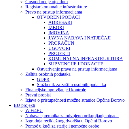
Gospodarenje otpadom
Registar komunalne infrastrukture
Pravo na pristup informacijama
OTVORENI PODACI
ADRESARI
IZBORI
IMOVINA
JAVNA NABAVA I NATJEČAJI
PRORAČUN
UGOVORI
PROJEKTI
KOMUNALNA INFRASTRUKTURA
SUBVENCIJE I DONACIJE
Ostvarivanje prava na pristup informacijama
Zaštita osobnih podataka
GDPR
Službenik za zaštitu osobnih podataka
Financijsko upravljanje i kontrole
Pravni propisi
Izjava o pristupačnosti mrežne stranice Općine Borovo
EU projekti
WiFi4EU
Nabava spremnika za odvojeno prikupljanje otpada
Izgradnja reciklažnog dvorišta u Općini Borovo
Pomoć u kući za starije i nemoćne osobe