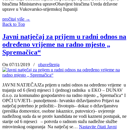
biračima Ministarstva upraveObavijest biračima Ureda državne
uprave u Vukovarsko-srijemskoj županiji
pročitaj više
→
Back to Top
Javni natječaj za prijem u radni odnos na
određeno vrijeme na radno mjesto „
Spremačica“
On 07/11/2019
/
obaveštenja
JAVNI NATJEČAJZa prijem u radni odnos na određeno vrijeme u
trajanju od 6 (šest) mjeseci 1 (jednog) radnika u EKO – DUNAV
d.o.o. za komunalno gospodarstvo na radno mjesto „ Spremačica“ I
OPĆI UVJETI– punoljetnost– hrvatsko državljanstvo Prijavi na
natječaj potrebno je priložiti:– životopis– dokaz o državljanstvu
(preslika domovnice, osobne iskaznice, putovnice)– uvjerenje
nadležnog suda da se protiv kandidata ne vodi kazneni postupak, ne
starije od 6 mjeseci – potvrda o radnom stažu nadležne službe
mirovinskog osiguranja Na natječaj se…
Nastavite čitati
Javni