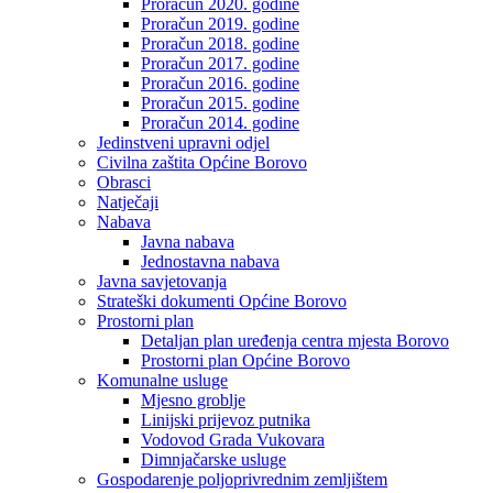
Proračun 2020. godine
Proračun 2019. godine
Proračun 2018. godine
Proračun 2017. godine
Proračun 2016. godine
Proračun 2015. godine
Proračun 2014. godine
Jedinstveni upravni odjel
Civilna zaštita Općine Borovo
Obrasci
Natječaji
Nabava
Javna nabava
Jednostavna nabava
Javna savjetovanja
Strateški dokumenti Općine Borovo
Prostorni plan
Detaljan plan uređenja centra mjesta Borovo
Prostorni plan Općine Borovo
Komunalne usluge
Mjesno groblje
Linijski prijevoz putnika
Vodovod Grada Vukovara
Dimnjačarske usluge
Gospodarenje poljoprivrednim zemljištem