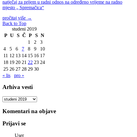
natječaj za prijem u radni odnos na određeno vrijeme na radno
mjesto „ Spremačica“
pročitaj više
→
Back to Top
studeni 2019
P
U
S
Č
P
S
N
1
2
3
4
5
6
7
8
9
10
11
12
13
14
15
16
17
18
19
20
21
22
23
24
25
26
27
28
29
30
« lis
pro »
Arhiva vesti
Arhiva
vesti
Komentari na objave
Prijavi se
User