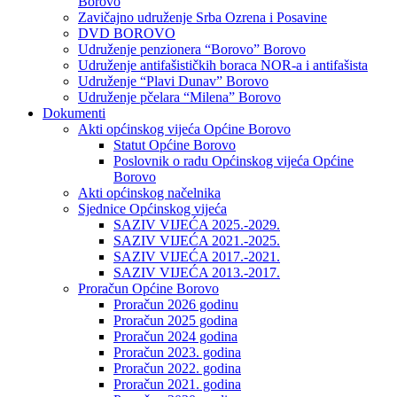
Borovo
Zavičajno udruženje Srba Ozrena i Posavine
DVD BOROVO
Udruženje penzionera “Borovo” Borovo
Udruženje antifašističkih boraca NOR-a i antifašista
Udruženje “Plavi Dunav” Borovo
Udruženje pčelara “Milena” Borovo
Dokumenti
Akti općinskog vijeća Općine Borovo
Statut Općine Borovo
Poslovnik o radu Općinskog vijeća Općine
Borovo
Akti općinskog načelnika
Sjednice Općinskog vijeća
SAZIV VIJEĆA 2025.-2029.
SAZIV VIJEĆA 2021.-2025.
SAZIV VIJEĆA 2017.-2021.
SAZIV VIJEĆA 2013.-2017.
Proračun Općine Borovo
Proračun 2026 godinu
Proračun 2025 godina
Proračun 2024 godina
Proračun 2023. godina
Proračun 2022. godina
Proračun 2021. godina