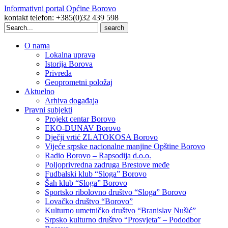
Informativni portal Općine Borovo
kontakt telefon: +385(0)32 439 598
Search
for:
O nama
Lokalna uprava
Istorija Borova
Privreda
Geoprometni položaj
Aktuelno
Arhiva događaja
Pravni subjekti
Projekt centar Borovo
EKO-DUNAV Borovo
Dječji vrtić ZLATOKOSA Borovo
Vijeće srpske nacionalne manjine Opštine Borovo
Radio Borovo – Rapsodija d.o.o.
Poljoprivredna zadruga Brestove međe
Fudbalski klub “Sloga” Borovo
Šah klub “Sloga” Borovo
Sportsko ribolovno društvo “Sloga” Borovo
Lovačko društvo “Borovo”
Kulturno umetničko društvo “Branislav Nušić”
Srpsko kulturno društvo “Prosvjeta” – Pododbor