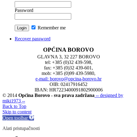
Password
Remember me
Recover password
OPĆINA BOROVO
GLAVNA 3, 32 227 BOROVO
tel: +385 (0)32 439-598,
fax: +385 (0)32 439-601,
mob: +385 (0)99 439-5980,
e-mail: borovo@opcina-borovo.hr
OIB: 02417916452
IBAN: HR7223400091802900006
© 2014
Općina Borovo - sva prava zadržana
-- designed by
miki1973 --
Back to Top
Skip to content
Open toolbar
Alati pristupačnosti