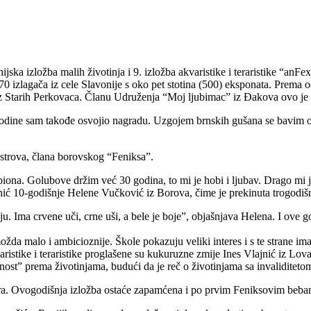
a izložba malih životinja i 9. izložba akvaristike i teraristike “anFe
 70 izlagača iz cele Slavonije s oko pet stotina (500) eksponata. Prema
z Starih Perkovaca. Članu Udruženja “Moj ljubimac” iz Đakova ovo je 
 godine sam takođe osvojio nagradu. Uzgojem brnskih gušana se bavim
strova, člana borovskog “Feniksa”.
a. Golubove držim već 30 godina, to mi je hobi i ljubav. Drago mi je 
unić 10-godišnje Helene Vučković iz Borova, čime je prekinuta trogodiš
 nju. Ima crvene uči, crne uši, a bele je boje”, objašnjava Helena. I ove
možda malo i ambicioznije. Škole pokazuju veliki interes i s te strane 
ristike i teraristike proglašene su kukuruzne zmije Ines Vlajnić iz Lov
st” prema životinjama, budući da je reč o životinjama sa invaliditeto
tora. Ovogodišnja izložba ostaće zapamćena i po prvim Feniksovim beba