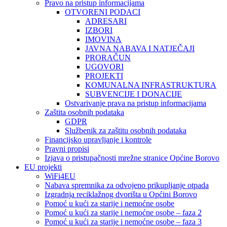
Pravo na pristup informacijama
OTVORENI PODACI
ADRESARI
IZBORI
IMOVINA
JAVNA NABAVA I NATJEČAJI
PRORAČUN
UGOVORI
PROJEKTI
KOMUNALNA INFRASTRUKTURA
SUBVENCIJE I DONACIJE
Ostvarivanje prava na pristup informacijama
Zaštita osobnih podataka
GDPR
Službenik za zaštitu osobnih podataka
Financijsko upravljanje i kontrole
Pravni propisi
Izjava o pristupačnosti mrežne stranice Općine Borovo
EU projekti
WiFi4EU
Nabava spremnika za odvojeno prikupljanje otpada
Izgradnja reciklažnog dvorišta u Općini Borovo
Pomoć u kući za starije i nemoćne osobe
Pomoć u kući za starije i nemoćne osobe – faza 2
Pomoć u kući za starije i nemoćne osobe – faza 3