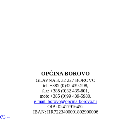
OPĆINA BOROVO
GLAVNA 3, 32 227 BOROVO
tel: +385 (0)32 439-598,
fax: +385 (0)32 439-601,
mob: +385 (0)99 439-5980,
e-mail: borovo@opcina-borovo.hr
OIB: 02417916452
IBAN: HR7223400091802900006
73 --