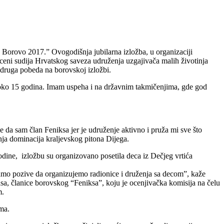
x Borovo 2017.” Ovogodišnja jubilarna izložba, u organizaciji
 oceni sudija Hrvatskog saveza udruženja uzgajivača malih životinja
druga pobeda na borovskoj izložbi.
 oko 15 godina. Imam uspeha i na državnim takmičenjima, gde god
da sam član Feniksa jer je udruženje aktivno i pruža mi sve što
nja dominacija kraljevskog pitona Dijega.
 godine, izložbu su organizovano posetila deca iz Dečjeg vrtića
imamo pozive da organizujemo radionice i druženja sa decom”, kaže
asa, članice borovskog “Feniksa”, koju je ocenjivačka komisija na čelu
m.
ma.