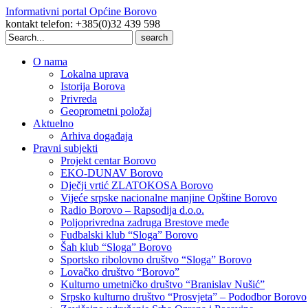
Informativni portal Općine Borovo
kontakt telefon: +385(0)32 439 598
Search
for:
O nama
Lokalna uprava
Istorija Borova
Privreda
Geoprometni položaj
Aktuelno
Arhiva događaja
Pravni subjekti
Projekt centar Borovo
EKO-DUNAV Borovo
Dječji vrtić ZLATOKOSA Borovo
Vijeće srpske nacionalne manjine Opštine Borovo
Radio Borovo – Rapsodija d.o.o.
Poljoprivredna zadruga Brestove međe
Fudbalski klub “Sloga” Borovo
Šah klub “Sloga” Borovo
Sportsko ribolovno društvo “Sloga” Borovo
Lovačko društvo “Borovo”
Kulturno umetničko društvo “Branislav Nušić”
Srpsko kulturno društvo “Prosvjeta” – Pododbor Borovo