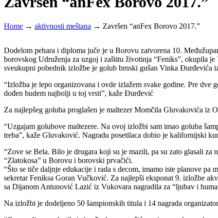
Završen “anFex Borovo 2017.”
Home
→
aktivnosti meštana
→
Završen “anFex Borovo 2017.”
Dodelom pehara i diploma juče je u Borovu zatvorena 10. Međužupanijsk
borovskog Udruženja za uzgoj i zaštitu životinja “Feniks”, okupila je
sveukupni pobednik izložbe je golub brnski gušan Vinka Đurđevića i
“Izložba je lepo organizovana i ovde izlažem svake godine. Pre dve
dođen budem najbolji u toj vrsti”, kaže Đurđević
Za najlepšeg goluba proglašen je maltezer Momčila Gluvakovića iz O
“Uzgajam golubove maltezere. Na ovoj izložbi sam imao goluba šampion
treba”, kaže Gluvaković. Nagradu posetilaca dobio je kalifornijski k
“Zove se Bela. Bilo je drugara koji su je mazili, pa su zato glasali za
“Zlatokosa” u Borovu i borovski prvačići.
“Što se tiče daljnje edukacije i rada s decom, imamo iste planove pa 
sekretar Feniksa Goran Vučković. Za najlepši eksponat 9. izložbe akva
sa Dijanom Antunović Lazić iz Vukovara nagradila za “ljubav i humano
Na izložbi je dodeljeno 50 šampionskih titula i 14 nagrada organiza