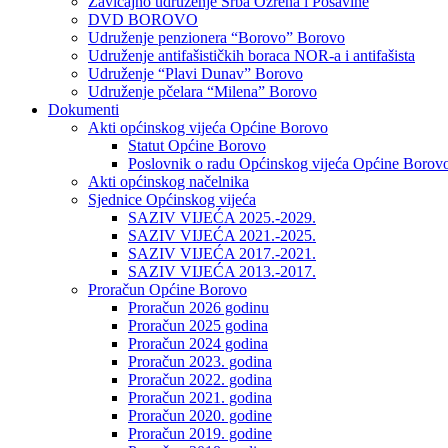
Zavičajno udruženje Srba Ozrena i Posavine
DVD BOROVO
Udruženje penzionera “Borovo” Borovo
Udruženje antifašističkih boraca NOR-a i antifašista
Udruženje “Plavi Dunav” Borovo
Udruženje pčelara “Milena” Borovo
Dokumenti
Akti općinskog vijeća Općine Borovo
Statut Općine Borovo
Poslovnik o radu Općinskog vijeća Općine Borov
Akti općinskog načelnika
Sjednice Općinskog vijeća
SAZIV VIJEĆA 2025.-2029.
SAZIV VIJEĆA 2021.-2025.
SAZIV VIJEĆA 2017.-2021.
SAZIV VIJEĆA 2013.-2017.
Proračun Općine Borovo
Proračun 2026 godinu
Proračun 2025 godina
Proračun 2024 godina
Proračun 2023. godina
Proračun 2022. godina
Proračun 2021. godina
Proračun 2020. godine
Proračun 2019. godine