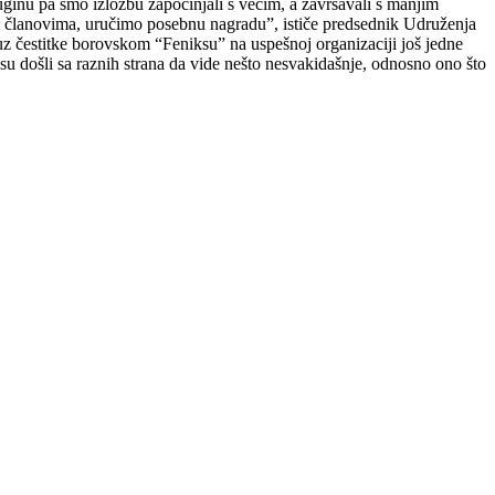
ginu pa smo izložbu započinjali s većim, a završavali s manjim
m članovima, uručimo posebnu nagradu”, ističe predsednik Udruženja
uz čestitke borovskom “Feniksu” na uspešnoj organizaciji još jedne
 su došli sa raznih strana da vide nešto nesvakidašnje, odnosno ono što