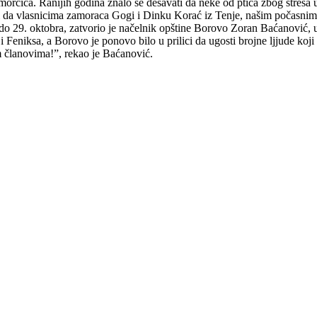
čića. Ranijih godina znalo se dešavati da neke od ptica zbog stresa u
i da vlasnicima zamoraca Gogi i Dinku Korać iz Tenje, našim počasni
 do 29. oktobra, zatvorio je načelnik opštine Borovo Zoran Baćanović, 
 Feniksa, a Borovo je ponovo bilo u prilici da ugosti brojne ljjude koji
 članovima!”, rekao je Baćanović.