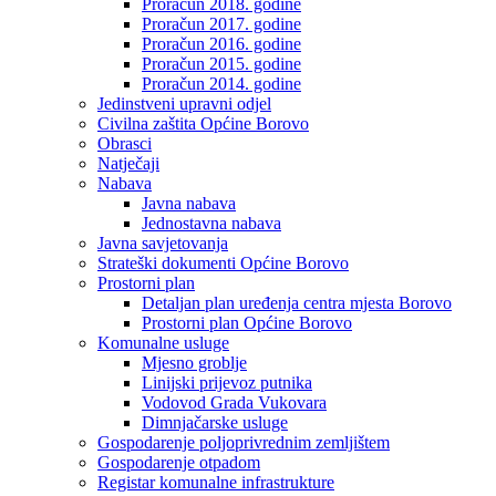
Proračun 2018. godine
Proračun 2017. godine
Proračun 2016. godine
Proračun 2015. godine
Proračun 2014. godine
Jedinstveni upravni odjel
Civilna zaštita Općine Borovo
Obrasci
Natječaji
Nabava
Javna nabava
Jednostavna nabava
Javna savjetovanja
Strateški dokumenti Općine Borovo
Prostorni plan
Detaljan plan uređenja centra mjesta Borovo
Prostorni plan Općine Borovo
Komunalne usluge
Mjesno groblje
Linijski prijevoz putnika
Vodovod Grada Vukovara
Dimnjačarske usluge
Gospodarenje poljoprivrednim zemljištem
Gospodarenje otpadom
Registar komunalne infrastrukture