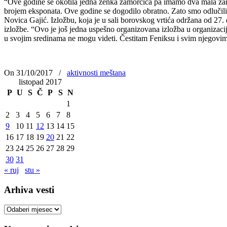
“Ove godine se okotila jedna ženka zamorčića pa imamo dva mala zamor
brojem eksponata. Ove godine se dogodilo obratno. Zato smo odlučil
Novica Gajić. Izložbu, koja je u sali borovskog vrtića održana od 27.
izložbe. “Ovo je još jedna uspešno organizovana izložba u organizaciji
u svojim sredinama ne mogu videti. Čestitam Feniksu i svim njegovim
On 31/10/2017
/
aktivnosti meštana
listopad 2017
P
U
S
Č
P
S
N
1
2
3
4
5
6
7
8
9
10
11
12
13
14
15
16
17
18
19
20
21
22
23
24
25
26
27
28
29
30
31
« ruj
stu »
Arhiva vesti
Arhiva
vesti