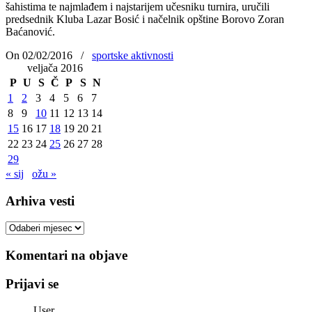
šahistima te najmlađem i najstarijem učesniku turnira, uručili
predsednik Kluba Lazar Bosić i načelnik opštine Borovo Zoran
Baćanović.
On 02/02/2016
/
sportske aktivnosti
veljača 2016
P
U
S
Č
P
S
N
1
2
3
4
5
6
7
8
9
10
11
12
13
14
15
16
17
18
19
20
21
22
23
24
25
26
27
28
29
« sij
ožu »
Arhiva vesti
Arhiva
vesti
Komentari na objave
Prijavi se
User