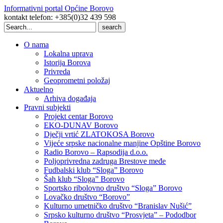
Informativni portal Općine Borovo
kontakt telefon: +385(0)32 439 598
Search
for:
O nama
Lokalna uprava
Istorija Borova
Privreda
Geoprometni položaj
Aktuelno
Arhiva događaja
Pravni subjekti
Projekt centar Borovo
EKO-DUNAV Borovo
Dječji vrtić ZLATOKOSA Borovo
Vijeće srpske nacionalne manjine Opštine Borovo
Radio Borovo – Rapsodija d.o.o.
Poljoprivredna zadruga Brestove međe
Fudbalski klub “Sloga” Borovo
Šah klub “Sloga” Borovo
Sportsko ribolovno društvo “Sloga” Borovo
Lovačko društvo “Borovo”
Kulturno umetničko društvo “Branislav Nušić”
Srpsko kulturno društvo “Prosvjeta” – Pododbor