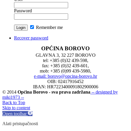
Password
Remember me
Recover password
OPĆINA BOROVO
GLAVNA 3, 32 227 BOROVO
tel: +385 (0)32 439-598,
fax: +385 (0)32 439-601,
mob: +385 (0)99 439-5980,
e-mail: borovo@opcina-borovo.hr
OIB: 02417916452
IBAN: HR7223400091802900006
© 2014
Općina Borovo - sva prava zadržana
-- designed by
miki1973 --
Back to Top
Skip to content
Open toolbar
Alati pristupačnosti