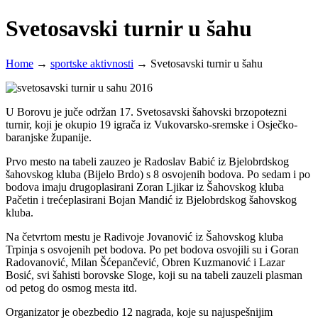
Svetosavski turnir u šahu
Home
→
sportske aktivnosti
→
Svetosavski turnir u šahu
U Borovu je juče održan 17. Svetosavski šahovski brzopotezni
turnir, koji je okupio 19 igrača iz Vukovarsko-sremske i Osječko-
baranjske županije.
Prvo mesto na tabeli zauzeo je Radoslav Babić iz Bjelobrdskog
šahovskog kluba (Bijelo Brdo) s 8 osvojenih bodova. Po sedam i po
bodova imaju drugoplasirani Zoran Ljikar iz Šahovskog kluba
Pačetin i trećeplasirani Bojan Mandić iz Bjelobrdskog šahovskog
kluba.
Na četvrtom mestu je Radivoje Jovanović iz Šahovskog kluba
Trpinja s osvojenih pet bodova. Po pet bodova osvojili su i Goran
Radovanović, Milan Šćepančević, Obren Kuzmanović i Lazar
Bosić, svi šahisti borovske Sloge, koji su na tabeli zauzeli plasman
od petog do osmog mesta itd.
Organizator je obezbedio 12 nagrada, koje su najuspešnijim