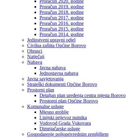
Proračun 2020. godine
Proračun 2019. godine
Proračun 2018. godine
Proračun 2017. godine
Proračun 2016. godine
Proračun 2015. godine
Proračun 2014. godine
Jedinstveni upravni odjel
Civilna zaštita Općine Borovo
Obrasci
Natječaji
Nabava
Javna nabava
Jednostavna nabava
Javna savjetovanja
Strateški dokumenti Općine Borovo
Prostorni plan
Detaljan plan uređenja centra mjesta Borovo
Prostorni plan Općine Borovo
Komunalne usluge
Mjesno groblje
Linijski prijevoz putnika
Vodovod Grada Vukovara
Dimnjačarske usluge
Gospodarenje poljoprivrednim zemljištem