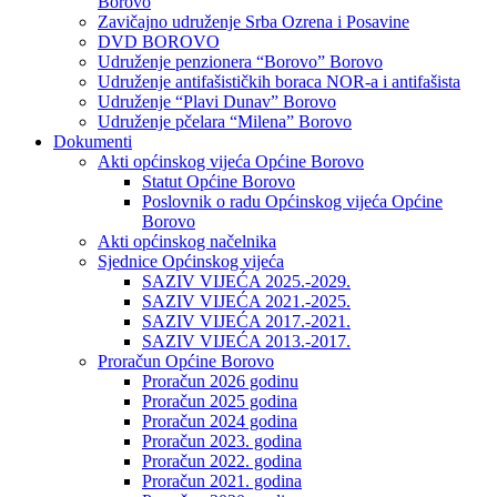
Borovo
Zavičajno udruženje Srba Ozrena i Posavine
DVD BOROVO
Udruženje penzionera “Borovo” Borovo
Udruženje antifašističkih boraca NOR-a i antifašista
Udruženje “Plavi Dunav” Borovo
Udruženje pčelara “Milena” Borovo
Dokumenti
Akti općinskog vijeća Općine Borovo
Statut Općine Borovo
Poslovnik o radu Općinskog vijeća Općine
Borovo
Akti općinskog načelnika
Sjednice Općinskog vijeća
SAZIV VIJEĆA 2025.-2029.
SAZIV VIJEĆA 2021.-2025.
SAZIV VIJEĆA 2017.-2021.
SAZIV VIJEĆA 2013.-2017.
Proračun Općine Borovo
Proračun 2026 godinu
Proračun 2025 godina
Proračun 2024 godina
Proračun 2023. godina
Proračun 2022. godina
Proračun 2021. godina