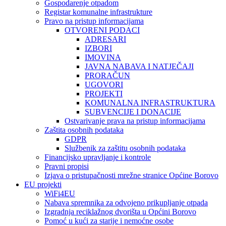
Gospodarenje otpadom
Registar komunalne infrastrukture
Pravo na pristup informacijama
OTVORENI PODACI
ADRESARI
IZBORI
IMOVINA
JAVNA NABAVA I NATJEČAJI
PRORAČUN
UGOVORI
PROJEKTI
KOMUNALNA INFRASTRUKTURA
SUBVENCIJE I DONACIJE
Ostvarivanje prava na pristup informacijama
Zaštita osobnih podataka
GDPR
Službenik za zaštitu osobnih podataka
Financijsko upravljanje i kontrole
Pravni propisi
Izjava o pristupačnosti mrežne stranice Općine Borovo
EU projekti
WiFi4EU
Nabava spremnika za odvojeno prikupljanje otpada
Izgradnja reciklažnog dvorišta u Općini Borovo
Pomoć u kući za starije i nemoćne osobe