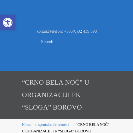
Open toolbar
kontakt telefon: +385(0)32 439 598
“CRNO BELA NOĆ” U
ORGANIZACIJI FK
“SLOGA” BOROVO
→
→
Home
sportske aktivnosti
“CRNO BELA NOĆ”
U ORGANIZACIJI FK “SLOGA” BOROVO