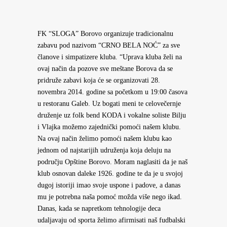
FK “SLOGA” Borovo organizuje tradicionalnu
zabavu pod nazivom “CRNO BELA NOĆ” za sve
članove i simpatizere kluba. “Uprava kluba želi na
ovaj način da pozove sve meštane Borova da se
pridruže zabavi koja će se organizovati 28.
novembra 2014. godine sa početkom u 19:00 časova
u restoranu Galeb. Uz bogati meni te celovečernje
druženje uz folk bend KODA i vokalne soliste Bilju
i Vlajka možemo zajednički pomoći našem klubu.
Na ovaj način želimo pomoći našem klubu kao
jednom od najstarijih udruženja koja deluju na
području Opštine Borovo. Moram naglasiti da je naš
klub osnovan daleke 1926. godine te da je u svojoj
dugoj istoriji imao svoje uspone i padove, a danas
mu je potrebna naša pomoć možda više nego ikad.
Danas, kada se napretkom tehnologije deca
udaljavaju od sporta želimo afirmisati naš fudbalski