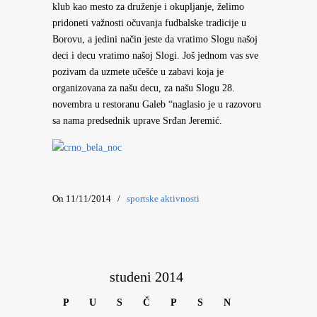
klub kao mesto za druženje i okupljanje, želimo
pridoneti važnosti očuvanja fudbalske tradicije u
Borovu, a jedini način jeste da vratimo Slogu našoj
deci i decu vratimo našoj Slogi. Još jednom vas sve
pozivam da uzmete učešće u zabavi koja je
organizovana za našu decu, za našu Slogu 28.
novembra u restoranu Galeb “naglasio je u razovoru
sa nama predsednik uprave Srđan Jeremić.
On 11/11/2014
/
sportske aktivnosti
studeni 2014
P
U
S
Č
P
S
N