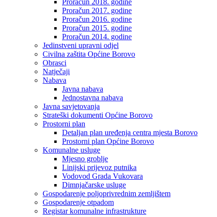
Proračun 2018. godine
Proračun 2017. godine
Proračun 2016. godine
Proračun 2015. godine
Proračun 2014. godine
Jedinstveni upravni odjel
Civilna zaštita Općine Borovo
Obrasci
Natječaji
Nabava
Javna nabava
Jednostavna nabava
Javna savjetovanja
Strateški dokumenti Općine Borovo
Prostorni plan
Detaljan plan uređenja centra mjesta Borovo
Prostorni plan Općine Borovo
Komunalne usluge
Mjesno groblje
Linijski prijevoz putnika
Vodovod Grada Vukovara
Dimnjačarske usluge
Gospodarenje poljoprivrednim zemljištem
Gospodarenje otpadom
Registar komunalne infrastrukture