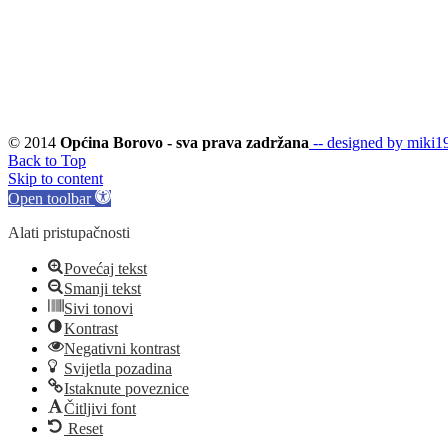
© 2014
Općina Borovo - sva prava zadržana
-- designed by miki19
Back to Top
Skip to content
Open toolbar
Alati pristupačnosti
Povećaj tekst
Smanji tekst
Sivi tonovi
Kontrast
Negativni kontrast
Svijetla pozadina
Istaknute poveznice
Čitljivi font
Reset