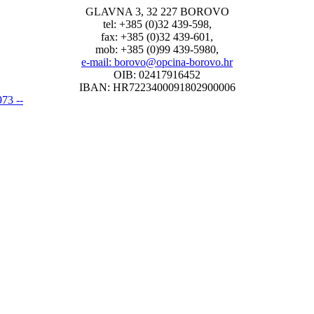
GLAVNA 3, 32 227 BOROVO
tel: +385 (0)32 439-598,
fax: +385 (0)32 439-601,
mob: +385 (0)99 439-5980,
e-mail: borovo@opcina-borovo.hr
OIB: 02417916452
IBAN: HR7223400091802900006
73 --