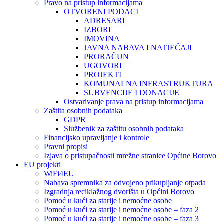
Pravo na pristup informacijama
OTVORENI PODACI
ADRESARI
IZBORI
IMOVINA
JAVNA NABAVA I NATJEČAJI
PRORAČUN
UGOVORI
PROJEKTI
KOMUNALNA INFRASTRUKTURA
SUBVENCIJE I DONACIJE
Ostvarivanje prava na pristup informacijama
Zaštita osobnih podataka
GDPR
Službenik za zaštitu osobnih podataka
Financijsko upravljanje i kontrole
Pravni propisi
Izjava o pristupačnosti mrežne stranice Općine Borovo
EU projekti
WiFi4EU
Nabava spremnika za odvojeno prikupljanje otpada
Izgradnja reciklažnog dvorišta u Općini Borovo
Pomoć u kući za starije i nemoćne osobe
Pomoć u kući za starije i nemoćne osobe – faza 2
Pomoć u kući za starije i nemoćne osobe – faza 3