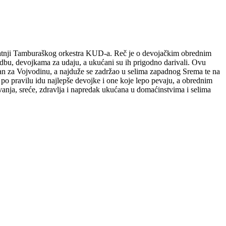
pratnji Tamburaškog orkestra KUD-a. Reč je o devojačkim obrednim
dbu, devojkama za udaju, a ukućani su ih prigodno darivali. Ovu
zan za Vojvodinu, a najduže se zadržao u selima zapadnog Srema te na
o pravilu idu najlepše devojke i one koje lepo pevaju, a obrednim
vanja, sreće, zdravlja i napredak ukućana u domaćinstvima i selima