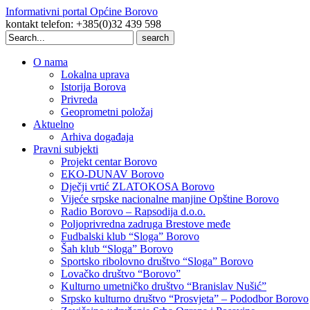
Informativni portal Općine Borovo
kontakt telefon: +385(0)32 439 598
Search
for:
O nama
Lokalna uprava
Istorija Borova
Privreda
Geoprometni položaj
Aktuelno
Arhiva događaja
Pravni subjekti
Projekt centar Borovo
EKO-DUNAV Borovo
Dječji vrtić ZLATOKOSA Borovo
Vijeće srpske nacionalne manjine Opštine Borovo
Radio Borovo – Rapsodija d.o.o.
Poljoprivredna zadruga Brestove međe
Fudbalski klub “Sloga” Borovo
Šah klub “Sloga” Borovo
Sportsko ribolovno društvo “Sloga” Borovo
Lovačko društvo “Borovo”
Kulturno umetničko društvo “Branislav Nušić”
Srpsko kulturno društvo “Prosvjeta” – Pododbor Borovo