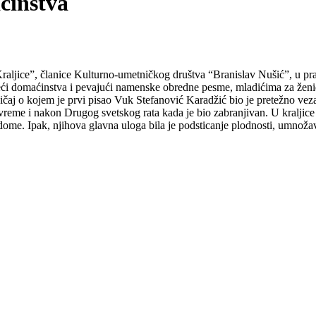
ćinstva
raljice”, članice Kulturno-umetničkog društva “Branislav Nušić”, u 
zeći domaćinstva i pevajući namenske obredne pesme, mladićima za ženi
ičaj o kojem je prvi pisao Vuk Stefanović Karadžić bio je pretežno ve
eme i nakon Drugog svetskog rata kada je bio zabranjivan. U kraljice p
dome. Ipak, njihova glavna uloga bila je podsticanje plodnosti, umnoža