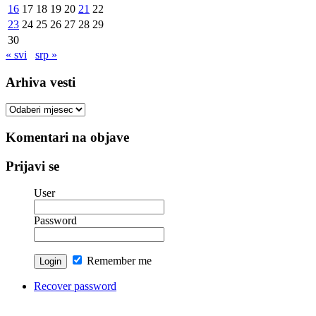
16
17
18
19
20
21
22
23
24
25
26
27
28
29
30
« svi
srp »
Arhiva vesti
Arhiva
vesti
Komentari na objave
Prijavi se
User
Password
Remember me
Recover password