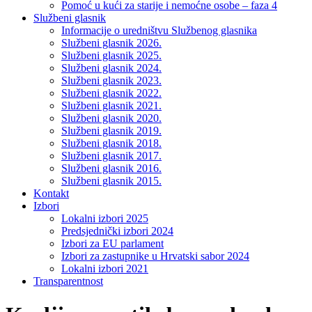
Pomoć u kući za starije i nemoćne osobe – faza 4
Službeni glasnik
Informacije o uredništvu Službenog glasnika
Službeni glasnik 2026.
Službeni glasnik 2025.
Službeni glasnik 2024.
Službeni glasnik 2023.
Službeni glasnik 2022.
Službeni glasnik 2021.
Službeni glasnik 2020.
Službeni glasnik 2019.
Službeni glasnik 2018.
Službeni glasnik 2017.
Službeni glasnik 2016.
Službeni glasnik 2015.
Kontakt
Izbori
Lokalni izbori 2025
Predsjednički izbori 2024
Izbori za EU parlament
Izbori za zastupnike u Hrvatski sabor 2024
Lokalni izbori 2021
Transparentnost