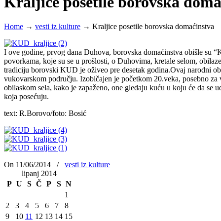
Kraljice posetile borovska doma
Home
→
vesti iz kulture
→
Kraljice posetile borovska domaćinstva
I ove godine, prvog dana Duhova, borovska domaćinstva obišle su “K
povorkama, koje su se u prošlosti, o Duhovima, kretale selom, obila
tradiciju borovski KUD je oživeo pre desetak godina.Ovaj narodni ob
vukovarskom području. Izobičajen je početkom 20.veka, posebno za vr
obilaskom sela, kako je zapaženo, one gledaju kuću u koju će da se u
koja posećuju.
text: R.Borovo/foto: Bosić
On 11/06/2014
/
vesti iz kulture
lipanj 2014
P
U
S
Č
P
S
N
1
2
3
4
5
6
7
8
9
10
11
12
13
14
15