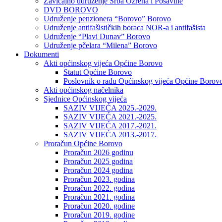
Zavičajno udruženje Srba Ozrena i Posavine
DVD BOROVO
Udruženje penzionera “Borovo” Borovo
Udruženje antifašističkih boraca NOR-a i antifašista
Udruženje “Plavi Dunav” Borovo
Udruženje pčelara “Milena” Borovo
Dokumenti
Akti općinskog vijeća Općine Borovo
Statut Općine Borovo
Poslovnik o radu Općinskog vijeća Općine Borov
Akti općinskog načelnika
Sjednice Općinskog vijeća
SAZIV VIJEĆA 2025.-2029.
SAZIV VIJEĆA 2021.-2025.
SAZIV VIJEĆA 2017.-2021.
SAZIV VIJEĆA 2013.-2017.
Proračun Općine Borovo
Proračun 2026 godinu
Proračun 2025 godina
Proračun 2024 godina
Proračun 2023. godina
Proračun 2022. godina
Proračun 2021. godina
Proračun 2020. godine
Proračun 2019. godine