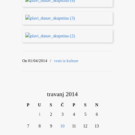
On 01/04/2014
/
vesti iz kulture
travanj 2014
P
U
S
Č
P
S
N
1
2
3
4
5
6
7
8
9
10
11
12
13