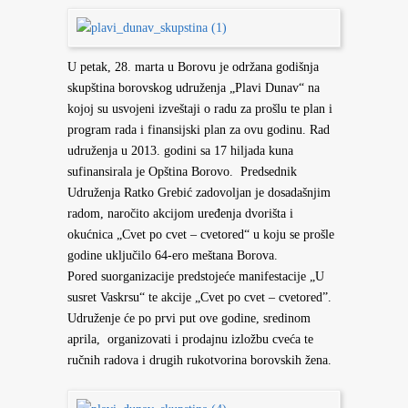
U petak, 28. marta u Borovu je održana godišnja
skupština borovskog udruženja „Plavi Dunav“ na
kojoj su usvojeni izveštaji o radu za prošlu te plan i
program rada i finansijski plan za ovu godinu. Rad
udruženja u 2013. godini sa 17 hiljada kuna
sufinansirala je Opština Borovo. Predsednik
Udruženja Ratko Grebić zadovoljan je dosadašnjim
radom, naročito akcijom uređenja dvorišta i
okućnica „Cvet po cvet – cvetored“ u koju se prošle
godine uključilo 64-ero meštana Borova.
Pored suorganizacije predstojeće manifestacije „U
susret Vaskrsu“ te akcije „Cvet po cvet – cvetored”.
Udruženje će po prvi put ove godine, sredinom
aprila, organizovati i prodajnu izložbu cveća te
ručnih radova i drugih rukotvorina borovskih žena.