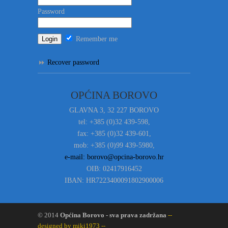
Password
Remember me
Recover password
OPĆINA BOROVO
GLAVNA 3, 32 227 BOROVO
tel: +385 (0)32 439-598,
fax: +385 (0)32 439-601,
mob: +385 (0)99 439-5980,
e-mail: borovo@opcina-borovo.hr
OIB: 02417916452
IBAN: HR7223400091802900006
© 2014
Općina Borovo - sva prava zadržana
--
designed by miki1973 --