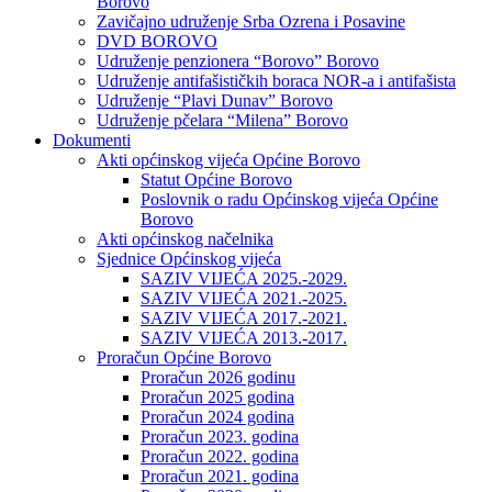
Borovo
Zavičajno udruženje Srba Ozrena i Posavine
DVD BOROVO
Udruženje penzionera “Borovo” Borovo
Udruženje antifašističkih boraca NOR-a i antifašista
Udruženje “Plavi Dunav” Borovo
Udruženje pčelara “Milena” Borovo
Dokumenti
Akti općinskog vijeća Općine Borovo
Statut Općine Borovo
Poslovnik o radu Općinskog vijeća Općine
Borovo
Akti općinskog načelnika
Sjednice Općinskog vijeća
SAZIV VIJEĆA 2025.-2029.
SAZIV VIJEĆA 2021.-2025.
SAZIV VIJEĆA 2017.-2021.
SAZIV VIJEĆA 2013.-2017.
Proračun Općine Borovo
Proračun 2026 godinu
Proračun 2025 godina
Proračun 2024 godina
Proračun 2023. godina
Proračun 2022. godina
Proračun 2021. godina