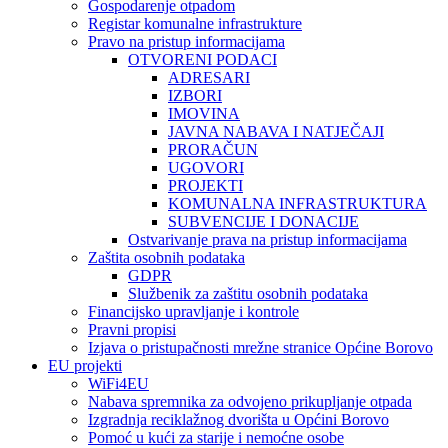
Gospodarenje otpadom
Registar komunalne infrastrukture
Pravo na pristup informacijama
OTVORENI PODACI
ADRESARI
IZBORI
IMOVINA
JAVNA NABAVA I NATJEČAJI
PRORAČUN
UGOVORI
PROJEKTI
KOMUNALNA INFRASTRUKTURA
SUBVENCIJE I DONACIJE
Ostvarivanje prava na pristup informacijama
Zaštita osobnih podataka
GDPR
Službenik za zaštitu osobnih podataka
Financijsko upravljanje i kontrole
Pravni propisi
Izjava o pristupačnosti mrežne stranice Općine Borovo
EU projekti
WiFi4EU
Nabava spremnika za odvojeno prikupljanje otpada
Izgradnja reciklažnog dvorišta u Općini Borovo
Pomoć u kući za starije i nemoćne osobe