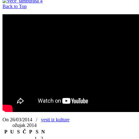
Back to Top
On 26/03/2014
/
vesti iz kulture
ožujak 2014
P
U
S
Č
P
S
N
1
2