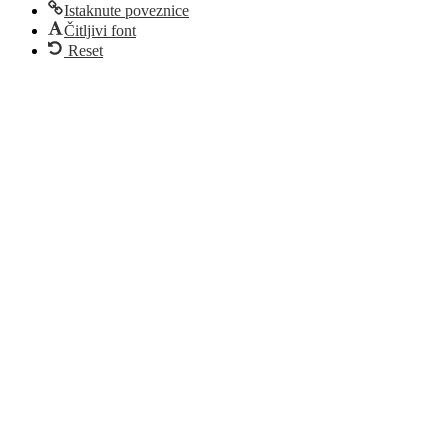
Istaknute poveznice
Čitljivi font
Reset