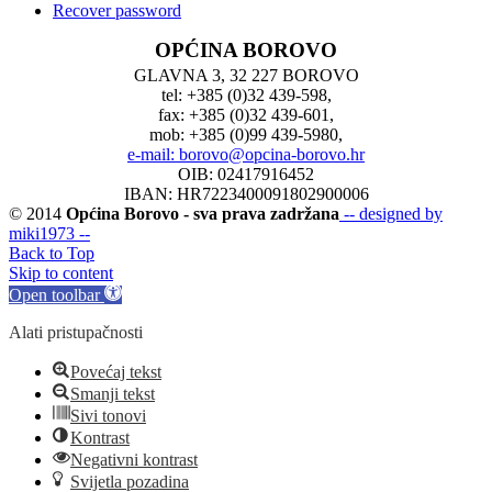
Recover password
OPĆINA BOROVO
GLAVNA 3, 32 227 BOROVO
tel: +385 (0)32 439-598,
fax: +385 (0)32 439-601,
mob: +385 (0)99 439-5980,
e-mail: borovo@opcina-borovo.hr
OIB: 02417916452
IBAN: HR7223400091802900006
© 2014
Općina Borovo - sva prava zadržana
-- designed by
miki1973 --
Back to Top
Skip to content
Open toolbar
Alati pristupačnosti
Povećaj tekst
Smanji tekst
Sivi tonovi
Kontrast
Negativni kontrast
Svijetla pozadina