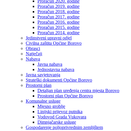
Proračun 2020. godine
Proračun 2019. godine
Proračun 2018. godine
Proračun 2017. godine
Proračun 2016. godine
Proračun 2015. godine
Proračun 2014. godine
Jedinstveni upravni odjel
Civilna zaštita Općine Borovo
Obrasci
Natječaji
Nabava
Javna nabava
Jednostavna nabava
Javna savjetovanja
Strateški dokumenti Općine Borovo
Prostorni plan
Detaljan plan uređenja centra mjesta Borovo
Prostorni plan Općine Borovo
Komunalne usluge
Mjesno groblje
Linijski prijevoz putnika
Vodovod Grada Vukovara
Dimnjačarske usluge
Gospodarenje poljoprivrednim zemljištem