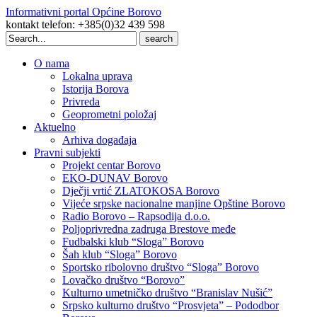
Informativni portal Općine Borovo
kontakt telefon: +385(0)32 439 598
Search
for:
O nama
Lokalna uprava
Istorija Borova
Privreda
Geoprometni položaj
Aktuelno
Arhiva događaja
Pravni subjekti
Projekt centar Borovo
EKO-DUNAV Borovo
Dječji vrtić ZLATOKOSA Borovo
Vijeće srpske nacionalne manjine Opštine Borovo
Radio Borovo – Rapsodija d.o.o.
Poljoprivredna zadruga Brestove međe
Fudbalski klub “Sloga” Borovo
Šah klub “Sloga” Borovo
Sportsko ribolovno društvo “Sloga” Borovo
Lovačko društvo “Borovo”
Kulturno umetničko društvo “Branislav Nušić”
Srpsko kulturno društvo “Prosvjeta” – Pododbor