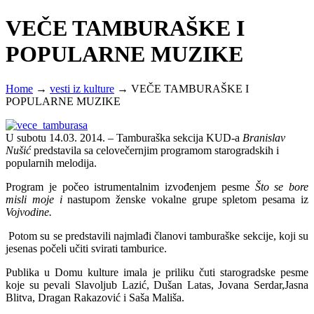
VEČE TAMBURAŠKE I
POPULARNE MUZIKE
Home
→
vesti iz kulture
→
VEČE TAMBURAŠKE I
POPULARNE MUZIKE
U subotu 14.03. 2014. – Tamburaška sekcija KUD-a
Branislav
Nušić
predstavila sa celovečernjim programom starogradskih i
popularnih melodija.
Program je počeo istrumentalnim izvođenjem pesme
Što se bore
misli moje i
nastupom ženske vokalne grupe spletom pesama iz
Vojvodine.
Potom su se predstavili najmlađi članovi tamburaške sekcije, koji su
jesenas počeli učiti svirati tamburice.
Publika u Domu kulture imala je priliku čuti starogradske pesme
koje su pevali Slavoljub Lazić, Dušan Latas, Jovana Serdar,Jasna
Blitva, Dragan Rakazović i Saša Mališa.