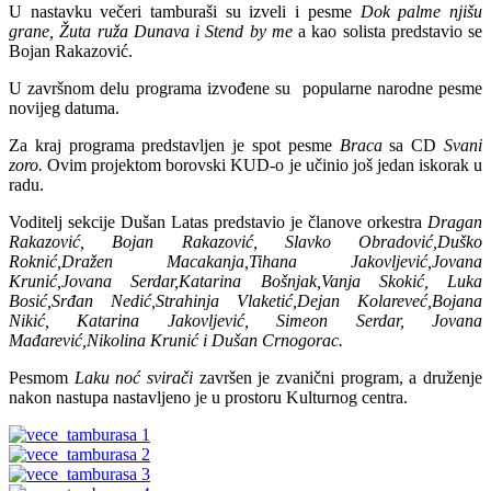
U nastavku večeri tamburaši su izveli i pesme
Dok palme njišu
grane, Žuta ruža Dunava i Stend by me
a kao solista predstavio se
Bojan Rakazović.
U završnom delu programa izvođene su popularne narodne pesme
novijeg datuma.
Za kraj programa predstavljen je spot pesme
Braca
sa CD
Svani
zoro.
Ovim projektom borovski KUD-o je učinio još jedan iskorak u
radu.
Voditelj sekcije Dušan Latas predstavio je članove orkestra
Dragan
Rakazović, Bojan Rakazović, Slavko Obradović,Duško
Roknić,Dražen Macakanja,Tihana Jakovljević,Jovana
Krunić,Jovana Serdar,Katarina Bošnjak,Vanja Skokić, Luka
Bosić,Srđan Nedić,Strahinja Vlaketić,Dejan Kolareveć,Bojana
Nikić, Katarina Jakovljević, Simeon Serdar, Jovana
Mađarević,Nikolina Krunić i Dušan Crnogorac.
Pesmom
Laku noć svirači
završen je zvanični program, a druženje
nakon nastupa nastavljeno je u prostoru Kulturnog centra.