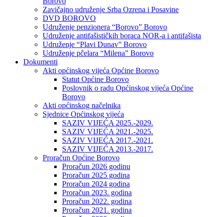
Borovo
Zavičajno udruženje Srba Ozrena i Posavine
DVD BOROVO
Udruženje penzionera “Borovo” Borovo
Udruženje antifašističkih boraca NOR-a i antifašista
Udruženje “Plavi Dunav” Borovo
Udruženje pčelara “Milena” Borovo
Dokumenti
Akti općinskog vijeća Općine Borovo
Statut Općine Borovo
Poslovnik o radu Općinskog vijeća Općine
Borovo
Akti općinskog načelnika
Sjednice Općinskog vijeća
SAZIV VIJEĆA 2025.-2029.
SAZIV VIJEĆA 2021.-2025.
SAZIV VIJEĆA 2017.-2021.
SAZIV VIJEĆA 2013.-2017.
Proračun Općine Borovo
Proračun 2026 godinu
Proračun 2025 godina
Proračun 2024 godina
Proračun 2023. godina
Proračun 2022. godina
Proračun 2021. godina