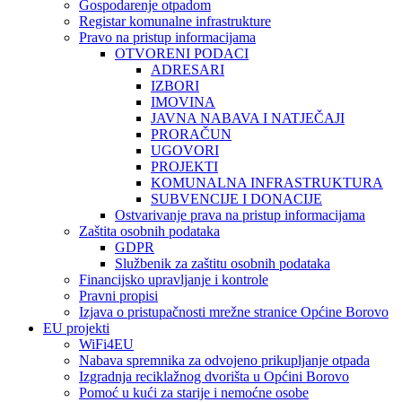
Gospodarenje otpadom
Registar komunalne infrastrukture
Pravo na pristup informacijama
OTVORENI PODACI
ADRESARI
IZBORI
IMOVINA
JAVNA NABAVA I NATJEČAJI
PRORAČUN
UGOVORI
PROJEKTI
KOMUNALNA INFRASTRUKTURA
SUBVENCIJE I DONACIJE
Ostvarivanje prava na pristup informacijama
Zaštita osobnih podataka
GDPR
Službenik za zaštitu osobnih podataka
Financijsko upravljanje i kontrole
Pravni propisi
Izjava o pristupačnosti mrežne stranice Općine Borovo
EU projekti
WiFi4EU
Nabava spremnika za odvojeno prikupljanje otpada
Izgradnja reciklažnog dvorišta u Općini Borovo
Pomoć u kući za starije i nemoćne osobe