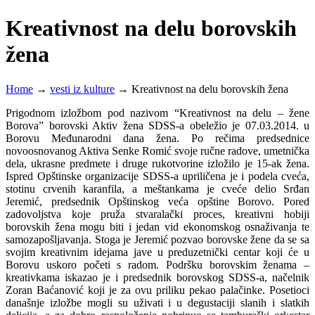
Kreativnost na delu borovskih
žena
Home
→
vesti iz kulture
→
Kreativnost na delu borovskih žena
Prigodnom izložbom pod nazivom “Kreativnost na delu – žene
Borova” borovski Aktiv žena SDSS-a obeležio je 07.03.2014. u
Borovu Međunarodni dana žena. Po rečima predsednice
novoosnovanog Aktiva Senke Romić svoje ručne radove, umetnička
dela, ukrasne predmete i druge rukotvorine izložilo je 15-ak žena.
Ispred Opštinske organizacije SDSS-a upriličena je i podela cveća,
stotinu crvenih karanfila, a meštankama je cveće delio Srđan
Jeremić, predsednik Opštinskog veća opštine Borovo. Pored
zadovoljstva koje pruža stvaralački proces, kreativni hobiji
borovskih žena mogu biti i jedan vid ekonomskog osnaživanja te
samozapošljavanja. Stoga je Jeremić pozvao borovske žene da se sa
svojim kreativnim idejama jave u preduzetnički centar koji će u
Borovu uskoro početi s radom. Podršku borovskim ženama –
kreativkama iskazao je i predsednik borovskog SDSS-a, načelnik
Zoran Baćanović koji je za ovu priliku pekao palačinke. Posetioci
današnje izložbe mogli su uživati i u degustaciji slanih i slatkih