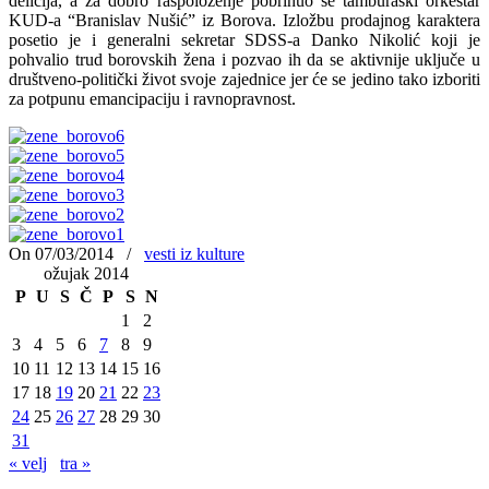
delicija, a za dobro raspoloženje pobrinuo se tamburaški orkestar
KUD-a “Branislav Nušić” iz Borova. Izložbu prodajnog karaktera
posetio je i generalni sekretar SDSS-a Danko Nikolić koji je
pohvalio trud borovskih žena i pozvao ih da se aktivnije uključe u
društveno-politički život svoje zajednice jer će se jedino tako izboriti
za potpunu emancipaciju i ravnopravnost.
On 07/03/2014
/
vesti iz kulture
ožujak 2014
P
U
S
Č
P
S
N
1
2
3
4
5
6
7
8
9
10
11
12
13
14
15
16
17
18
19
20
21
22
23
24
25
26
27
28
29
30
31
« velj
tra »