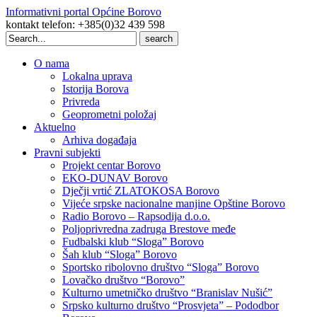
Informativni portal Općine Borovo
kontakt telefon: +385(0)32 439 598
Search
for:
O nama
Lokalna uprava
Istorija Borova
Privreda
Geoprometni položaj
Aktuelno
Arhiva događaja
Pravni subjekti
Projekt centar Borovo
EKO-DUNAV Borovo
Dječji vrtić ZLATOKOSA Borovo
Vijeće srpske nacionalne manjine Opštine Borovo
Radio Borovo – Rapsodija d.o.o.
Poljoprivredna zadruga Brestove međe
Fudbalski klub “Sloga” Borovo
Šah klub “Sloga” Borovo
Sportsko ribolovno društvo “Sloga” Borovo
Lovačko društvo “Borovo”
Kulturno umetničko društvo “Branislav Nušić”
Srpsko kulturno društvo “Prosvjeta” – Pododbor