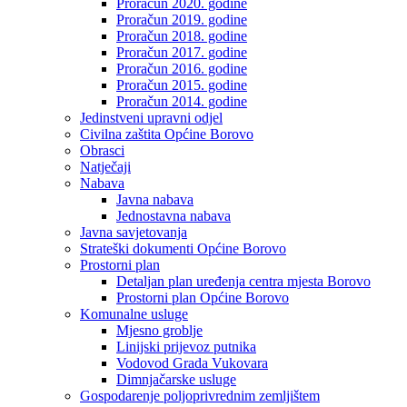
Proračun 2020. godine
Proračun 2019. godine
Proračun 2018. godine
Proračun 2017. godine
Proračun 2016. godine
Proračun 2015. godine
Proračun 2014. godine
Jedinstveni upravni odjel
Civilna zaštita Općine Borovo
Obrasci
Natječaji
Nabava
Javna nabava
Jednostavna nabava
Javna savjetovanja
Strateški dokumenti Općine Borovo
Prostorni plan
Detaljan plan uređenja centra mjesta Borovo
Prostorni plan Općine Borovo
Komunalne usluge
Mjesno groblje
Linijski prijevoz putnika
Vodovod Grada Vukovara
Dimnjačarske usluge
Gospodarenje poljoprivrednim zemljištem