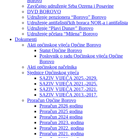
Borovo
Zavičajno udruženje Srba Ozrena i Posavine
DVD BOROVO
Udruženje penzionera “Borovo” Borovo
Udruženje antifašističkih boraca NOR-a i antifašista
Udruženje “Plavi Dunav” Borovo
Udruženje pčelara “Milena” Borovo
Dokumenti
Akti općinskog vijeća Općine Borovo
Statut Općine Borovo
Poslovnik o radu Općinskog vijeća Općine
Borovo
Akti općinskog načelnika
Sjednice Općinskog vijeća
SAZIV VIJEĆA 2025.-2029.
SAZIV VIJEĆA 2021.-2025.
SAZIV VIJEĆA 2017.-2021.
SAZIV VIJEĆA 2013.-2017.
Proračun Općine Borovo
Proračun 2026 godinu
Proračun 2025 godina
Proračun 2024 godina
Proračun 2023. godina
Proračun 2022. godina
Proračun 2021. godina