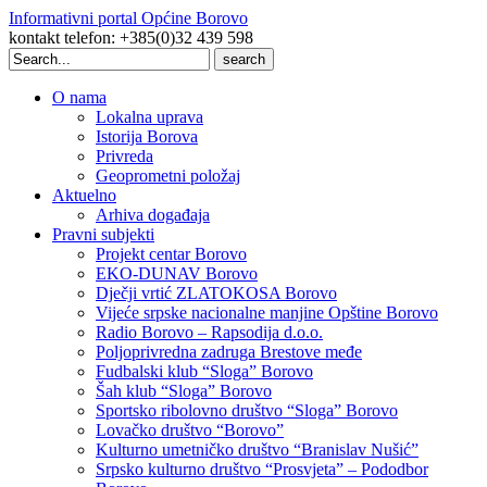
Informativni portal Općine Borovo
kontakt telefon: +385(0)32 439 598
Search
for:
O nama
Lokalna uprava
Istorija Borova
Privreda
Geoprometni položaj
Aktuelno
Arhiva događaja
Pravni subjekti
Projekt centar Borovo
EKO-DUNAV Borovo
Dječji vrtić ZLATOKOSA Borovo
Vijeće srpske nacionalne manjine Opštine Borovo
Radio Borovo – Rapsodija d.o.o.
Poljoprivredna zadruga Brestove međe
Fudbalski klub “Sloga” Borovo
Šah klub “Sloga” Borovo
Sportsko ribolovno društvo “Sloga” Borovo
Lovačko društvo “Borovo”
Kulturno umetničko društvo “Branislav Nušić”
Srpsko kulturno društvo “Prosvjeta” – Pododbor