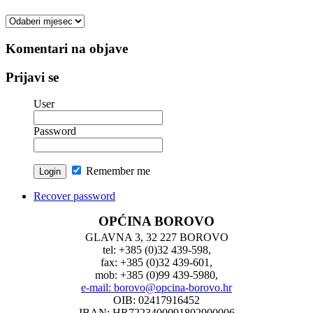
Arhiva
vesti
Komentari na objave
Prijavi se
User
Password
Remember me
Recover password
OPĆINA BOROVO
GLAVNA 3, 32 227 BOROVO
tel: +385 (0)32 439-598,
fax: +385 (0)32 439-601,
mob: +385 (0)99 439-5980,
e-mail: borovo@opcina-borovo.hr
OIB: 02417916452
IBAN: HR7223400091802900006