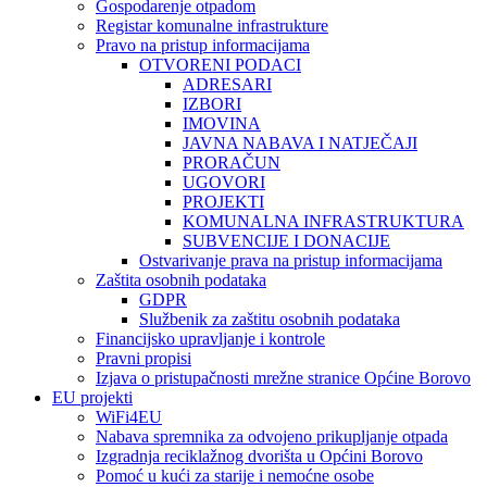
Gospodarenje otpadom
Registar komunalne infrastrukture
Pravo na pristup informacijama
OTVORENI PODACI
ADRESARI
IZBORI
IMOVINA
JAVNA NABAVA I NATJEČAJI
PRORAČUN
UGOVORI
PROJEKTI
KOMUNALNA INFRASTRUKTURA
SUBVENCIJE I DONACIJE
Ostvarivanje prava na pristup informacijama
Zaštita osobnih podataka
GDPR
Službenik za zaštitu osobnih podataka
Financijsko upravljanje i kontrole
Pravni propisi
Izjava o pristupačnosti mrežne stranice Općine Borovo
EU projekti
WiFi4EU
Nabava spremnika za odvojeno prikupljanje otpada
Izgradnja reciklažnog dvorišta u Općini Borovo
Pomoć u kući za starije i nemoćne osobe