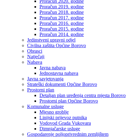
Proračun 2020. godine
Proračun 2019. godine
Proračun 2018. godine
Proračun 2017. godine
Proračun 2016. godine
Proračun 2015. godine
Proračun 2014. godine
Jedinstveni upravni odjel
Civilna zaštita Općine Borovo
Obrasci
Natječaji
Nabava
Javna nabava
Jednostavna nabava
Javna savjetovanja
Strateški dokumenti Općine Borovo
Prostorni plan
Detaljan plan uređenja centra mjesta Borovo
Prostorni plan Općine Borovo
Komunalne usluge
Mjesno groblje
Linijski prijevoz putnika
Vodovod Grada Vukovara
Dimnjačarske usluge
Gospodarenje poljoprivrednim zemljištem