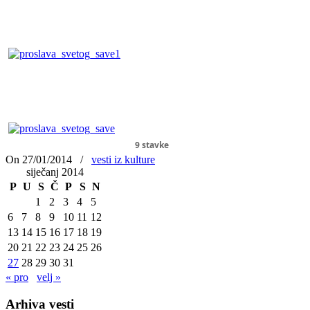
9 stavke
On 27/01/2014
/
vesti iz kulture
siječanj 2014
P
U
S
Č
P
S
N
1
2
3
4
5
6
7
8
9
10
11
12
13
14
15
16
17
18
19
20
21
22
23
24
25
26
27
28
29
30
31
« pro
velj »
Arhiva vesti