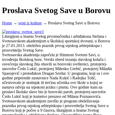
Proslava Svetog Save u Borovu
Home
→
vesti iz kulture
→
Proslava Svetog Save u Borovu
Liturgijom u hramu Svetog prvomučenika i arhiđakona Stefana i
Svetosavskom akademijom u školskoj sportskoj dvorani, u Borovu
je 27.01.2013. obeležen praznik prvog srpskog arhiepiskopa i
prosvetitelja Svetog Save.
Svetosavska akademija započela je Himnom Svetom Savi, u
izvođenju školskog hora. Verski obred rezanja slavskog kolača i
osvećenja slavskog žita obavili su borovski sveštenici, protojerej-
stavrofor Čedo Lukić, protojerej Milenko Grebić, protojerej Miladin
Spasojević i protođakon Dragan Serdar. U programu, koji su i ove
godine pripremile nastavnice Nada Kukić i Radojka Tolić,
učestvovalo je stotinjak ili trećina učenika ove škole u kojoj se
nastava odvija na srpskom jeziku i pismu. Ove godine kum na
proslavi školske slave bio je borovski paroh, protojerej-stavrofor
Čedo Lukić koji je kumstvo preuzeo od Milana Poznanovića.
Svetosavskom akademijom završio je program obeležavanja
praznika prvog srpskog arhiepiskopa i prosvetitelja Svetog Save u
Borovu koji je počeo u 9 časova, liturgijom u hramu Svetog
prvomučenika i arhiđakona Stefana. Ovogodišnja kuma Bosa