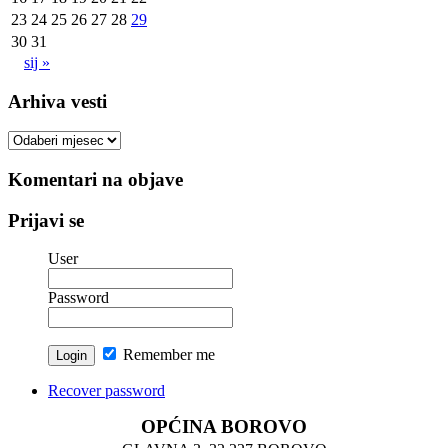
23
24
25
26
27
28
29
30
31
sij »
Arhiva vesti
Arhiva
vesti
Komentari na objave
Prijavi se
User
Password
Remember me
Recover password
OPĆINA BOROVO