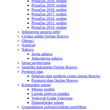
Proračun 2020. godine
Proračun 2019. godine
Proračun 2018. godine
Proračun 2017. godine
Proračun 2016. godine
Proračun 2015. godine
Proračun 2014. godine
Jedinstveni upravni odjel
Civilna zaštita Općine Borovo
Obrasci
Natječaji
Nabava
Javna nabava
Jednostavna nabava
Javna savjetovanja
Strateški dokumenti Općine Borovo
Prostorni plan
Detaljan plan uređenja centra mjesta Borovo
Prostorni plan Općine Borovo
Komunalne usluge
Mjesno groblje
Linijski prijevoz putnika
Vodovod Grada Vukovara
Dimnjačarske usluge
Gospodarenje poljoprivrednim zemljištem