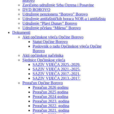
Borovo
Zavičajno udruženje Srba Ozrena i Posavine
DVD BOROVO
Udruženje penzionera “Borovo” Borovo
Udruženje antifašističkih boraca NOR-a i antifašista
Udruženje “Plavi Dunav” Borovo
Udruženje pčelara “Milena” Borovo
Dokumenti
Akti općinskog vijeća Općine Borovo
Statut Općine Borovo
Poslovnik o radu Općinskog vijeća Općine
Borovo
Akti općinskog načelnika
Sjednice Općinskog vijeća
SAZIV VIJEĆA 2025.-2029.
SAZIV VIJEĆA 2021.-2025.
SAZIV VIJEĆA 2017.-2021.
SAZIV VIJEĆA 2013.-2017.
Proračun Općine Borovo
Proračun 2026 godinu
Proračun 2025 godina
Proračun 2024 godina
Proračun 2023. godina
Proračun 2022. godina
Proračun 2021. godina