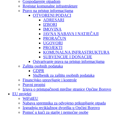
Gospodarenje otpadom
Registar komunalne infrastrukture
Pravo na pristup informacijama
OTVORENI PODACI
ADRESARI
IZBORI
IMOVINA
JAVNA NABAVA I NATJEČAJI
PRORAČUN
UGOVORI
PROJEKTI
KOMUNALNA INFRASTRUKTURA
SUBVENCIJE I DONACIJE
Ostvarivanje prava na pristup informacijama
Zaštita osobnih podataka
GDPR
Službenik za zaštitu osobnih podataka
Financijsko upravljanje i kontrole
Pravni propisi
Izjava o pristupačnosti mrežne stranice Općine Borovo
EU projekti
WiFi4EU
Nabava spremnika za odvojeno prikupljanje otpada
Izgradnja reciklažnog dvorišta u Općini Borovo
Pomoć u kući za starije i nemoćne osobe