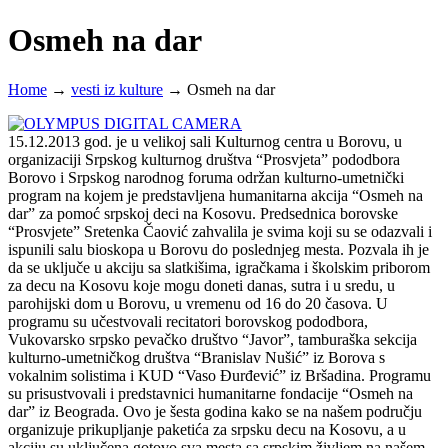
Osmeh na dar
Home
→
vesti iz kulture
→
Osmeh na dar
15.12.2013 god. je u velikoj sali Kulturnog centra u Borovu, u
organizaciji Srpskog kulturnog društva “Prosvjeta” pododbora
Borovo i Srpskog narodnog foruma održan kulturno-umetnički
program na kojem je predstavljena humanitarna akcija “Osmeh na
dar” za pomoć srpskoj deci na Kosovu. Predsednica borovske
“Prosvjete” Sretenka Čaović zahvalila je svima koji su se odazvali i
ispunili salu bioskopa u Borovu do poslednjeg mesta. Pozvala ih je
da se uključe u akciju sa slatkišima, igračkama i školskim priborom
za decu na Kosovu koje mogu doneti danas, sutra i u sredu, u
parohijski dom u Borovu, u vremenu od 16 do 20 časova. U
programu su učestvovali recitatori borovskog pododbora,
Vukovarsko srpsko pevačko društvo “Javor”, tamburaška sekcija
kulturno-umetničkog društva “Branislav Nušić” iz Borova s
vokalnim solistima i KUD “Vaso Đurđević” iz Bršadina. Programu
su prisustvovali i predstavnici humanitarne fondacije “Osmeh na
dar” iz Beograda. Ovo je šesta godina kako se na našem području
organizuje prikupljanje paketića za srpsku decu na Kosovu, a u
akciju su uključena gotovo sva mesta sa srpskim življem na našem