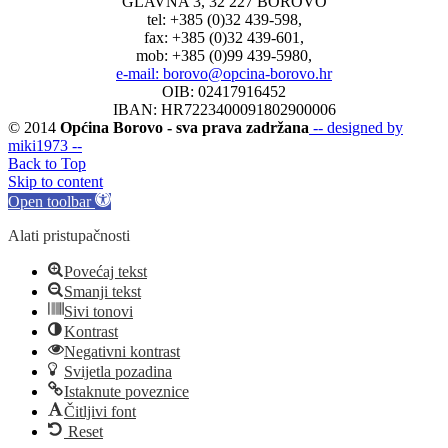
GLAVNA 3, 32 227 BOROVO
tel: +385 (0)32 439-598,
fax: +385 (0)32 439-601,
mob: +385 (0)99 439-5980,
e-mail: borovo@opcina-borovo.hr
OIB: 02417916452
IBAN: HR7223400091802900006
© 2014
Općina Borovo - sva prava zadržana
-- designed by
miki1973 --
Back to Top
Skip to content
Open toolbar
Alati pristupačnosti
Povećaj tekst
Smanji tekst
Sivi tonovi
Kontrast
Negativni kontrast
Svijetla pozadina
Istaknute poveznice
Čitljivi font
Reset