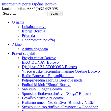
Informativni portal Općine Borovo
kontakt telefon: +385(0)32 439 598
Search
for:
O nama
Lokalna uprava
Istorija Borova
Privreda
Geoprometni položaj
Aktuelno
Arhiva događaja
Pravni subjekti
Projekt centar Borovo
EKO-DUNAV Borovo
Dječji vrtić ZLATOKOSA Borovo
Vijeće srpske nacionalne manjine Opštine Borovo
Radio Borovo – Rapsodija d.o.o.
Poljoprivredna zadruga Brestove međe
Fudbalski klub “Sloga” Borovo
Šah klub “Sloga” Borovo
Sportsko ribolovno društvo “Sloga” Borovo
Lovačko društvo “Borovo”
Kulturno umetničko društvo “Branislav Nušić”
Srpsko kulturno društvo “Prosvjeta” – Pododbor