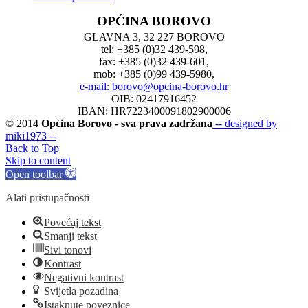
OPĆINA BOROVO
GLAVNA 3, 32 227 BOROVO
tel: +385 (0)32 439-598,
fax: +385 (0)32 439-601,
mob: +385 (0)99 439-5980,
e-mail: borovo@opcina-borovo.hr
OIB: 02417916452
IBAN: HR7223400091802900006
© 2014
Općina Borovo - sva prava zadržana
-- designed by
miki1973 --
Back to Top
Skip to content
Open toolbar
Alati pristupačnosti
Povećaj tekst
Smanji tekst
Sivi tonovi
Kontrast
Negativni kontrast
Svijetla pozadina
Istaknute poveznice