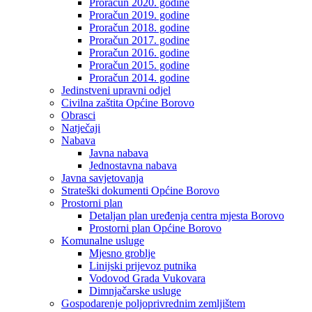
Proračun 2020. godine
Proračun 2019. godine
Proračun 2018. godine
Proračun 2017. godine
Proračun 2016. godine
Proračun 2015. godine
Proračun 2014. godine
Jedinstveni upravni odjel
Civilna zaštita Općine Borovo
Obrasci
Natječaji
Nabava
Javna nabava
Jednostavna nabava
Javna savjetovanja
Strateški dokumenti Općine Borovo
Prostorni plan
Detaljan plan uređenja centra mjesta Borovo
Prostorni plan Općine Borovo
Komunalne usluge
Mjesno groblje
Linijski prijevoz putnika
Vodovod Grada Vukovara
Dimnjačarske usluge
Gospodarenje poljoprivrednim zemljištem