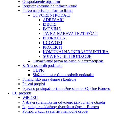
Gospodarenje otpadom
Registar komunalne infrastrukture
Pravo na pristup informacijama
OTVORENI PODACI
ADRESARI
IZBORI
IMOVINA
JAVNA NABAVA I NATJEČAJI
PRORAČUN
UGOVORI
PROJEKTI
KOMUNALNA INFRASTRUKTURA
SUBVENCIJE I DONACIJE
Ostvarivanje prava na pristup informacijama
Zaštita osobnih podataka
GDPR
Službenik za zaštitu osobnih podataka
Financijsko upravljanje i kontrole
Pravni propisi
Izjava o pristupačnosti mrežne stranice Općine Borovo
EU projekti
WiFi4EU
Nabava spremnika za odvojeno prikupljanje otpada
Izgradnja reciklažnog dvorišta u Općini Borovo
Pomoć u kući za starije i nemoćne osobe