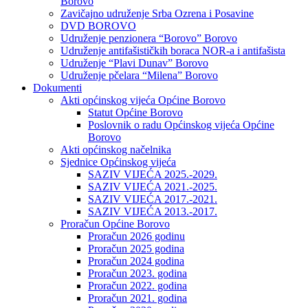
Borovo
Zavičajno udruženje Srba Ozrena i Posavine
DVD BOROVO
Udruženje penzionera “Borovo” Borovo
Udruženje antifašističkih boraca NOR-a i antifašista
Udruženje “Plavi Dunav” Borovo
Udruženje pčelara “Milena” Borovo
Dokumenti
Akti općinskog vijeća Općine Borovo
Statut Općine Borovo
Poslovnik o radu Općinskog vijeća Općine
Borovo
Akti općinskog načelnika
Sjednice Općinskog vijeća
SAZIV VIJEĆA 2025.-2029.
SAZIV VIJEĆA 2021.-2025.
SAZIV VIJEĆA 2017.-2021.
SAZIV VIJEĆA 2013.-2017.
Proračun Općine Borovo
Proračun 2026 godinu
Proračun 2025 godina
Proračun 2024 godina
Proračun 2023. godina
Proračun 2022. godina
Proračun 2021. godina