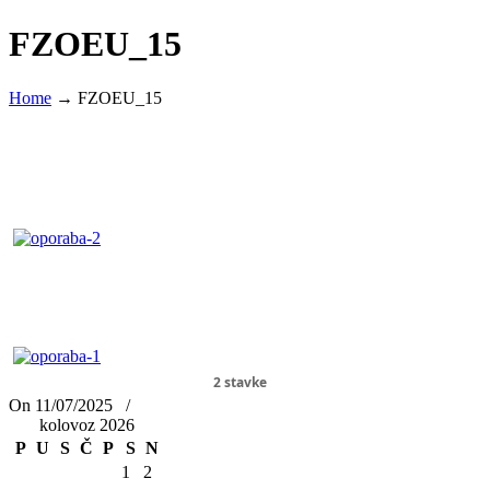
FZOEU_15
Home
→
FZOEU_15
2 stavke
On 11/07/2025
/
kolovoz 2026
P
U
S
Č
P
S
N
1
2