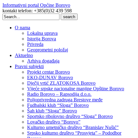
Informativni portal Općine Borovo
kontakt telefon: +385(0)32 439 598
Search
for:
O nama
Lokalna uprava
Istorija Borova
Privreda
Geoprometni položaj
Aktuelno
Arhiva događaja
Pravni subjekti
Projekt centar Borovo
EKO-DUNAV Borovo
Dječji vrtić ZLATOKOSA Borovo
Vijeće srpske nacionalne manjine Opštine Borovo
Radio Borovo – Rapsodija d.o.o.
Poljoprivredna zadruga Brestove međe
Fudbalski klub “Sloga” Borovo
Šah klub “Sloga” Borovo
Sportsko ribolovno društvo “Sloga” Borovo
Lovačko društvo “Borovo”
Kulturno umetničko društvo “Branislav Nušić”
Srpsko kulturno društvo “Prosvjeta” – Pododbor