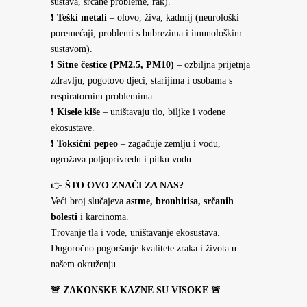
sustava, srčane probleme, rak).
❗
Teški metali
– olovo, živa, kadmij (neurološki
poremećaji, problemi s bubrezima i imunološkim
sustavom).
❗
Sitne čestice (PM2.5, PM10)
– ozbiljna prijetnja
zdravlju, pogotovo djeci, starijima i osobama s
respiratornim problemima.
❗
Kisele kiše
– uništavaju tlo, biljke i vodene
ekosustave.
❗
Toksični pepeo
– zagađuje zemlju i vodu,
ugrožava poljoprivredu i pitku vodu.
👉
ŠTO OVO ZNAČI ZA NAS?
Veći broj slučajeva
astme, bronhitisa, srčanih
bolesti
i karcinoma.
Trovanje tla i vode, uništavanje ekosustava.
Dugoročno pogoršanje kvalitete zraka i života u
našem okruženju.
🚨
ZAKONSKE KAZNE SU VISOKE
🚨