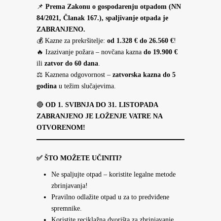
📌
Prema Zakonu o gospodarenju otpadom (NN
84/2021, Članak 167.), spaljivanje otpada je
ZABRANJENO.
💰 Kazne za prekršitelje:
od 1.328 € do 26.560 €
!
🔥 Izazivanje požara – novčana kazna
do 19.900 €
ili
zatvor do 60 dana
.
⚖ Kaznena odgovornost –
zatvorska kazna do 5
godina
u težim slučajevima.
🔴
OD 1. SVIBNJA DO 31. LISTOPADA
ZABRANJENO JE LOŽENJE VATRE NA
OTVORENOM!
✅
ŠTO MOŽETE UČINITI?
Ne spaljujte otpad – koristite legalne metode
zbrinjavanja!
Pravilno odlažite otpad u za to predviđene
spremnike.
Koristite reciklažna dvorišta za zbrinjavanje