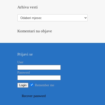
Arhiva vesti
Arhiva
vesti
Komentari na objave
Prijavi se
User
Password
Remember me
Recover password