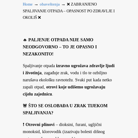
→
→
Home
obaveštenja
❌ ZABRANJENO
SPALJIVANJE OTPADA – OPASNOST PO ZDRAVLJE I
OKOLIŠ ❌
🔥
PALJENJE OTPADA NIJE SAMO
NEODGOVORNO – TO JE OPASNO I
NEZAKONITO!
Spaljivanje otpada
izravno ugrožava zdravlje ljudi
i životinja
, zagađuje zrak, vodu i tlo te ozbiljno
narušava ekološku ravnotežu. Svaki put kada netko
zapali otpad,
otrovi koje udišemo ugrožavaju
cijelu zajednicu
.
🚨
ŠTO SE OSLOBAĐA U ZRAK TIJEKOM
SPALJIVANJA?
❗
Otrovni plinovi
– dioksini, furani, ugljični
monoksid, klorovodik (izazivaju bolesti dišnog