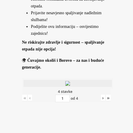
otpada.
Prijavite nesavjesno spaljivanje nadležnim
službama!
Podijelite ovu informaciju – osvijestimo
zajednicu!
Ne riskirajte zdravlje i sigurnost – spaljivanje
otpada nije opcija!
🌍
Čuvajmo okoliš i Borovo – za nas i buduće
generacije.
4 stavke
«
‹
›
»
od
4