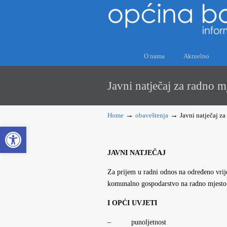
O nama
Aktuelno
Javni natječaj za radno 
→
→
Home
obaveštenja
Javni natječaj z
Open toolbar
JAVNI NATJEČAJ
Za prijem u radni odnos na određeno vr
komunalno gospodarstvo na radno mjesto 
I OPĆI UVJETI
– punoljetnost