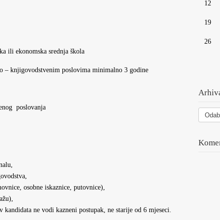
12
19
26
ili ekonomska srednja škola
– knjigovodstvenim poslovima minimalno 3 godine
Arhiva
nog poslovanja
Arhiva
vesti
Komen
nalu,
govodstva,
ovnice, osobne iskaznice, putovnice),
tažu),
iv kandidata ne vodi kazneni postupak, ne starije od 6 mjeseci.