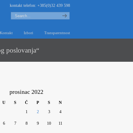
kontakt telefon: +385(0)32 439 598
Search
Kontakt
Izbori
Transparentnost
og poslovanja“
prosinac 2022
U
S
Č
P
S
N
1
2
3
4
6
7
8
9
10
11