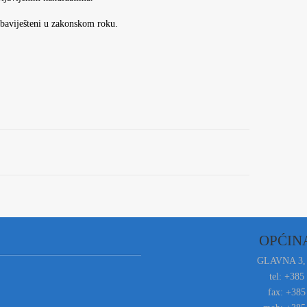
 obaviješteni u zakonskom roku.
OPĆIN
GLAVNA 3,
tel: +385
fax: +385