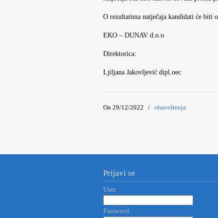
O rezultatima natječaja kandidati će biti
EKO – DUNAV d.o.o
Direktorica:
Ljiljana Jakovljević dipl.oec
On 29/12/2022
/
obaveštenja
Prijavi se
User
Password