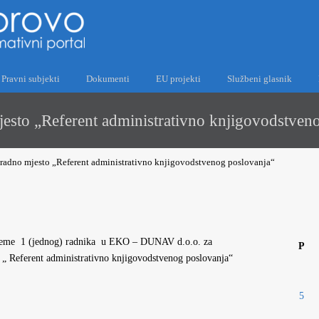
Pravni subjekti
Dokumenti
EU projekti
Službeni glasnik
mjesto „Referent administrativno knjigovodstven
a radno mjesto „Referent administrativno knjigovodstvenog poslovanja“
ijeme 1 (jednog) radnika u EKO – DUNAV d.o.o. za
P
„ Referent administrativno knjigovodstvenog poslovanja“
5