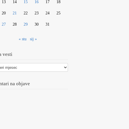
13
14
15
16
17
18
20
21
22
23
24
25
27
28
29
30
31
« stu
sij »
 vesti
tari na objave