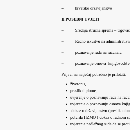
– hrvatsko državljanstvo
II POSEBNI UVJETI
– Srednja stručna sprema – trgovačka 
– Radno iskustvu na administrativno 
– poznavanje rada na računalu
– poznavanje osnova knjigovodstve
Prijavi na natječaj potrebno je priložiti:
životopis,
preslik diplome,
uvjerenje o poznavanju rada na raču
uvjerenje o poznavanju osnova knji
dokaz o državljanstvu (preslika dom
potvrda HZMO ( dokaz o radnom s
uvjerenje nadležnog suda da se prot