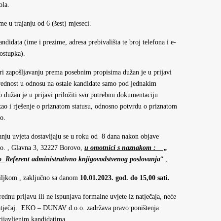
ola.
e u trajanju od 6 (šest) mjeseci.
andidata (ime i prezime, adresa prebivališta te broj telefona i e-
postupka).
pri zapošljavanju prema posebnim propisima dužan je u prijavi
 prednost u odnosu na ostale kandidate samo pod jednakim
o dužan je u prijavi priložiti svu potrebnu dokumentaciju
o i rješenje o priznatom statusu, odnosno potvrdu o priznatom
o.
anju uvjeta dostavljaju se u roku od 8 dana nakon objave
o. , Glavna 3, 32227 Borovo,
u omotnici s naznakom : „
to
Referent administrativno knjigovodstvenog poslovanja
“ ,
iljkom , zaključno sa danom
10.01.2023. god. do 15,00 sati.
ednu prijavu ili ne ispunjava formalne uvjete iz natječaja, neće
natječaj. EKO – DUNAV d.o.o. zadržava pravo poništenja
rijavljenim kandidatima.