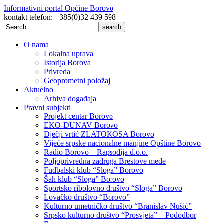
Informativni portal Općine Borovo
kontakt telefon: +385(0)32 439 598
Search
for:
O nama
Lokalna uprava
Istorija Borova
Privreda
Geoprometni položaj
Aktuelno
Arhiva događaja
Pravni subjekti
Projekt centar Borovo
EKO-DUNAV Borovo
Dječji vrtić ZLATOKOSA Borovo
Vijeće srpske nacionalne manjine Opštine Borovo
Radio Borovo – Rapsodija d.o.o.
Poljoprivredna zadruga Brestove međe
Fudbalski klub “Sloga” Borovo
Šah klub “Sloga” Borovo
Sportsko ribolovno društvo “Sloga” Borovo
Lovačko društvo “Borovo”
Kulturno umetničko društvo “Branislav Nušić”
Srpsko kulturno društvo “Prosvjeta” – Pododbor