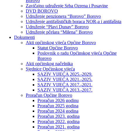
Borovo
Zavičajno udruženje Srba Ozrena i Posavine
DVD BOROVO
Udruženje penzionera “Borovo” Borovo
Udruženje antifašističkih boraca NOR-a i antifašista
Udruženje “Plavi Dunav” Borovo
Udruženje pčelara “Milena” Borovo
Dokumenti
Akti općinskog vijeća Općine Borovo
Statut Općine Borovo
Poslovnik o radu Općinskog vijeća Općine
Borovo
Akti općinskog načelnika
Sjednice Općinskog vijeća
SAZIV VIJEĆA 2025.-2029.
SAZIV VIJEĆA 2021.-2025.
SAZIV VIJEĆA 2017.-2021.
SAZIV VIJEĆA 2013.-2017.
Proračun Općine Borovo
Proračun 2026 godinu
Proračun 2025 godina
Proračun 2024 godina
Proračun 2023. godina
Proračun 2022. godina
Proračun 2021. godina