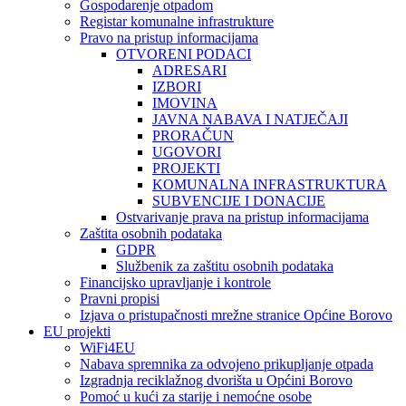
Gospodarenje otpadom
Registar komunalne infrastrukture
Pravo na pristup informacijama
OTVORENI PODACI
ADRESARI
IZBORI
IMOVINA
JAVNA NABAVA I NATJEČAJI
PRORAČUN
UGOVORI
PROJEKTI
KOMUNALNA INFRASTRUKTURA
SUBVENCIJE I DONACIJE
Ostvarivanje prava na pristup informacijama
Zaštita osobnih podataka
GDPR
Službenik za zaštitu osobnih podataka
Financijsko upravljanje i kontrole
Pravni propisi
Izjava o pristupačnosti mrežne stranice Općine Borovo
EU projekti
WiFi4EU
Nabava spremnika za odvojeno prikupljanje otpada
Izgradnja reciklažnog dvorišta u Općini Borovo
Pomoć u kući za starije i nemoćne osobe