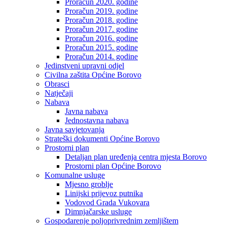
Proračun 2020. godine
Proračun 2019. godine
Proračun 2018. godine
Proračun 2017. godine
Proračun 2016. godine
Proračun 2015. godine
Proračun 2014. godine
Jedinstveni upravni odjel
Civilna zaštita Općine Borovo
Obrasci
Natječaji
Nabava
Javna nabava
Jednostavna nabava
Javna savjetovanja
Strateški dokumenti Općine Borovo
Prostorni plan
Detaljan plan uređenja centra mjesta Borovo
Prostorni plan Općine Borovo
Komunalne usluge
Mjesno groblje
Linijski prijevoz putnika
Vodovod Grada Vukovara
Dimnjačarske usluge
Gospodarenje poljoprivrednim zemljištem