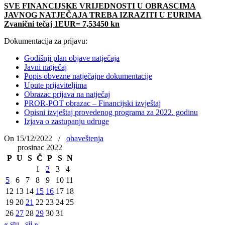
SVE FINANCIJSKE VRIJEDNOSTI U OBRASCIMA
JAVNOG NATJEČAJA TREBA IZRAZITI U EURIMA
Zvanični tečaj 1EUR= 7,53450 kn
Dokumentacija za prijavu:
Godišnji plan objave natječaja
Javni natječaj
Popis obvezne natječajne dokumentacije
Upute prijaviteljima
Obrazac prijava na natječaj
PROR-POT obrazac – Financijski izvještaj
Opisni izvještaj provedenog programa za 2022. godinu
Izjava o zastupanju udruge
On 15/12/2022
/
obaveštenja
prosinac 2022
P
U
S
Č
P
S
N
1
2
3
4
5
6
7
8
9
10
11
12
13
14
15
16
17
18
19
20
21
22
23
24
25
26
27
28
29
30
31
« stu
sij »