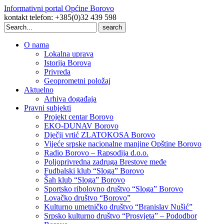
Informativni portal Općine Borovo
kontakt telefon: +385(0)32 439 598
Search
for:
O nama
Lokalna uprava
Istorija Borova
Privreda
Geoprometni položaj
Aktuelno
Arhiva događaja
Pravni subjekti
Projekt centar Borovo
EKO-DUNAV Borovo
Dječji vrtić ZLATOKOSA Borovo
Vijeće srpske nacionalne manjine Opštine Borovo
Radio Borovo – Rapsodija d.o.o.
Poljoprivredna zadruga Brestove međe
Fudbalski klub “Sloga” Borovo
Šah klub “Sloga” Borovo
Sportsko ribolovno društvo “Sloga” Borovo
Lovačko društvo “Borovo”
Kulturno umetničko društvo “Branislav Nušić”
Srpsko kulturno društvo “Prosvjeta” – Pododbor