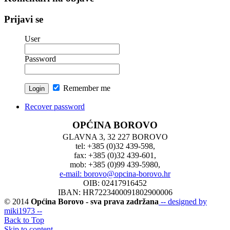
Prijavi se
User
Password
Remember me
Recover password
OPĆINA BOROVO
GLAVNA 3, 32 227 BOROVO
tel: +385 (0)32 439-598,
fax: +385 (0)32 439-601,
mob: +385 (0)99 439-5980,
e-mail: borovo@opcina-borovo.hr
OIB: 02417916452
IBAN: HR7223400091802900006
© 2014
Općina Borovo - sva prava zadržana
-- designed by
miki1973 --
Back to Top
Skip to content