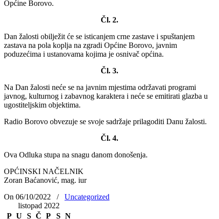
Općine Borovo.
Čl. 2.
Dan žalosti obilježit će se isticanjem crne zastave i spuštanjem
zastava na pola koplja na zgradi Općine Borovo, javnim
poduzećima i ustanovama kojima je osnivač općina.
Čl. 3.
Na Dan žalosti neće se na javnim mjestima održavati programi
javnog, kulturnog i zabavnog karaktera i neće se emitirati glazba u
ugostiteljskim objektima.
Radio Borovo obvezuje se svoje sadržaje prilagoditi Danu žalosti.
Čl. 4.
Ova Odluka stupa na snagu danom donošenja.
OPĆINSKI NAČELNIK
Zoran Baćanović, mag. iur
On 06/10/2022
/
Uncategorized
listopad 2022
P
U
S
Č
P
S
N