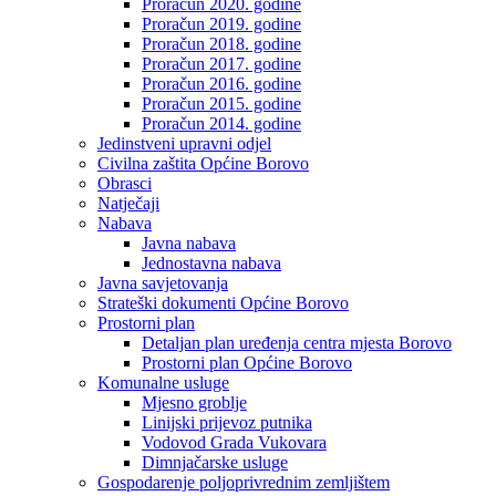
Proračun 2020. godine
Proračun 2019. godine
Proračun 2018. godine
Proračun 2017. godine
Proračun 2016. godine
Proračun 2015. godine
Proračun 2014. godine
Jedinstveni upravni odjel
Civilna zaštita Općine Borovo
Obrasci
Natječaji
Nabava
Javna nabava
Jednostavna nabava
Javna savjetovanja
Strateški dokumenti Općine Borovo
Prostorni plan
Detaljan plan uređenja centra mjesta Borovo
Prostorni plan Općine Borovo
Komunalne usluge
Mjesno groblje
Linijski prijevoz putnika
Vodovod Grada Vukovara
Dimnjačarske usluge
Gospodarenje poljoprivrednim zemljištem