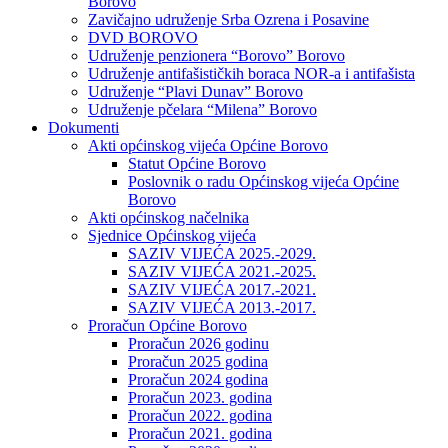
Borovo
Zavičajno udruženje Srba Ozrena i Posavine
DVD BOROVO
Udruženje penzionera “Borovo” Borovo
Udruženje antifašističkih boraca NOR-a i antifašista
Udruženje “Plavi Dunav” Borovo
Udruženje pčelara “Milena” Borovo
Dokumenti
Akti općinskog vijeća Općine Borovo
Statut Općine Borovo
Poslovnik o radu Općinskog vijeća Općine
Borovo
Akti općinskog načelnika
Sjednice Općinskog vijeća
SAZIV VIJEĆA 2025.-2029.
SAZIV VIJEĆA 2021.-2025.
SAZIV VIJEĆA 2017.-2021.
SAZIV VIJEĆA 2013.-2017.
Proračun Općine Borovo
Proračun 2026 godinu
Proračun 2025 godina
Proračun 2024 godina
Proračun 2023. godina
Proračun 2022. godina
Proračun 2021. godina