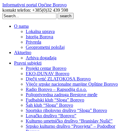
Informativni portal Općine Borovo
kontakt telefon: +385(0)32 439 598
Search
for:
O nama
Lokalna uprava
Istorija Borova
Privreda
Geoprometni položaj
Aktuelno
Arhiva događaja
Pravni subjekti
Projekt centar Borovo
EKO-DUNAV Borovo
Dječji vrtić ZLATOKOSA Borovo
Vijeće srpske nacionalne manjine Opštine Borovo
Radio Borovo – Rapsodija d.o.o.
Poljoprivredna zadruga Brestove međe
Fudbalski klub “Sloga” Borovo
Šah klub “Sloga” Borovo
Sportsko ribolovno društvo “Sloga” Borovo
Lovačko društvo “Borovo”
Kulturno umetničko društvo “Branislav Nušić”
Srpsko kulturno društvo “Prosvjeta” – Pododbor