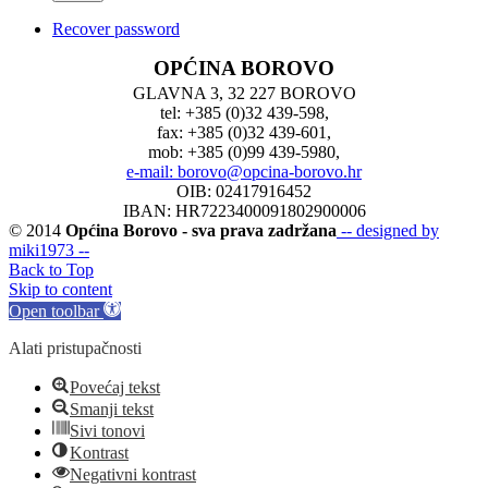
Recover password
OPĆINA BOROVO
GLAVNA 3, 32 227 BOROVO
tel: +385 (0)32 439-598,
fax: +385 (0)32 439-601,
mob: +385 (0)99 439-5980,
e-mail: borovo@opcina-borovo.hr
OIB: 02417916452
IBAN: HR7223400091802900006
© 2014
Općina Borovo - sva prava zadržana
-- designed by
miki1973 --
Back to Top
Skip to content
Open toolbar
Alati pristupačnosti
Povećaj tekst
Smanji tekst
Sivi tonovi
Kontrast
Negativni kontrast