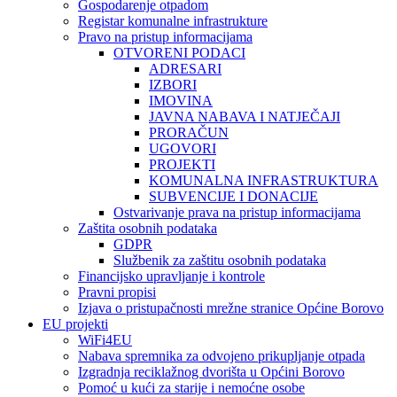
Gospodarenje otpadom
Registar komunalne infrastrukture
Pravo na pristup informacijama
OTVORENI PODACI
ADRESARI
IZBORI
IMOVINA
JAVNA NABAVA I NATJEČAJI
PRORAČUN
UGOVORI
PROJEKTI
KOMUNALNA INFRASTRUKTURA
SUBVENCIJE I DONACIJE
Ostvarivanje prava na pristup informacijama
Zaštita osobnih podataka
GDPR
Službenik za zaštitu osobnih podataka
Financijsko upravljanje i kontrole
Pravni propisi
Izjava o pristupačnosti mrežne stranice Općine Borovo
EU projekti
WiFi4EU
Nabava spremnika za odvojeno prikupljanje otpada
Izgradnja reciklažnog dvorišta u Općini Borovo
Pomoć u kući za starije i nemoćne osobe