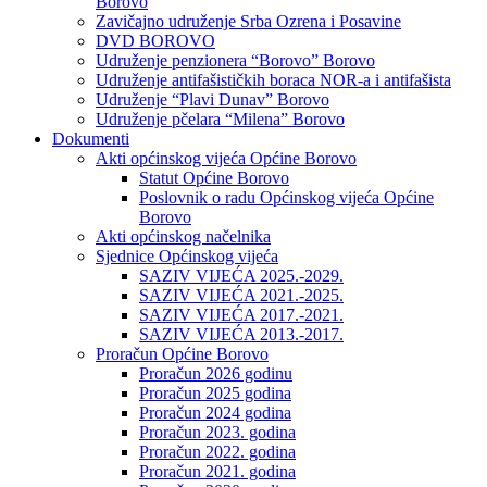
Borovo
Zavičajno udruženje Srba Ozrena i Posavine
DVD BOROVO
Udruženje penzionera “Borovo” Borovo
Udruženje antifašističkih boraca NOR-a i antifašista
Udruženje “Plavi Dunav” Borovo
Udruženje pčelara “Milena” Borovo
Dokumenti
Akti općinskog vijeća Općine Borovo
Statut Općine Borovo
Poslovnik o radu Općinskog vijeća Općine
Borovo
Akti općinskog načelnika
Sjednice Općinskog vijeća
SAZIV VIJEĆA 2025.-2029.
SAZIV VIJEĆA 2021.-2025.
SAZIV VIJEĆA 2017.-2021.
SAZIV VIJEĆA 2013.-2017.
Proračun Općine Borovo
Proračun 2026 godinu
Proračun 2025 godina
Proračun 2024 godina
Proračun 2023. godina
Proračun 2022. godina
Proračun 2021. godina