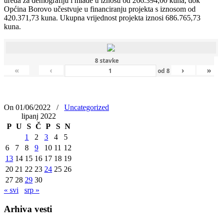
ureda za demografiju i mlade u iznosu od 266.394,00 kuna, dok
Općina Borovo učestvuje u financiranju projekta s iznosom od
420.371,73 kuna. Ukupna vrijednost projekta iznosi 686.765,73
kuna.
8 stavke
«
‹
›
»
od
8
On 01/06/2022
/
Uncategorized
lipanj 2022
P
U
S
Č
P
S
N
1
2
3
4
5
6
7
8
9
10
11
12
13
14
15
16
17
18
19
20
21
22
23
24
25
26
27
28
29
30
« svi
srp »
Arhiva vesti