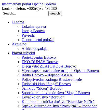
Informativni portal Općine Borovo
kontakt telefon: +385(0)32 439 598
Search
for:
O nama
Lokalna uprava
Istorija Borova
Privreda
Geoprometni položaj
Aktuelno
Arhiva događaja
Pravni subjekti
Projekt centar Borovo
EKO-DUNAV Borovo
Dječji vrtić ZLATOKOSA Borovo
Vijeće srpske nacionalne manjine Opštine Borovo
Radio Borovo – Rapsodija d.o.o.
Poljoprivredna zadruga Brestove međe
Fudbalski klub “Sloga” Borovo
Šah klub “Sloga” Borovo
Sportsko ribolovno društvo “Sloga” Borovo
Lovačko društvo “Borovo”
Kulturno umetničko društvo “Branislav Nušić”
Srpsko kulturno društvo “Prosvjeta” – Pododbor