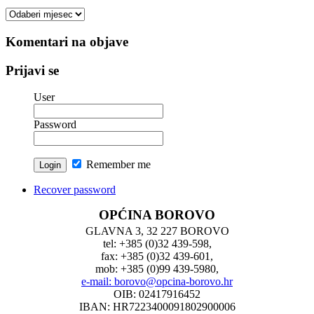
Arhiva
vesti
Komentari na objave
Prijavi se
User
Password
Remember me
Recover password
OPĆINA BOROVO
GLAVNA 3, 32 227 BOROVO
tel: +385 (0)32 439-598,
fax: +385 (0)32 439-601,
mob: +385 (0)99 439-5980,
e-mail: borovo@opcina-borovo.hr
OIB: 02417916452
IBAN: HR7223400091802900006