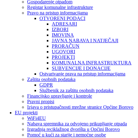
Gospodarenje otpadom
Registar komunalne infrastrukture
Pravo na pristup informacijama
OTVORENI PODACI
ADRESARI
IZBORI
IMOVINA
JAVNA NABAVA I NATJEČAJI
PRORAČUN
UGOVORI
PROJEKTI
KOMUNALNA INFRASTRUKTURA
SUBVENCIJE I DONACIJE
Ostvarivanje prava na pristup informacijama
Zaštita osobnih podataka
GDPR
Službenik za zaštitu osobnih podataka
Financijsko upravljanje i kontrole
Pravni propisi
Izjava o pristupačnosti mrežne stranice Općine Borovo
EU projekti
WiFi4EU
Nabava spremnika za odvojeno prikupljanje otpada
Izgradnja reciklažnog dvorišta u Općini Borovo
Pomoć u kući za starije i nemoćne osobe