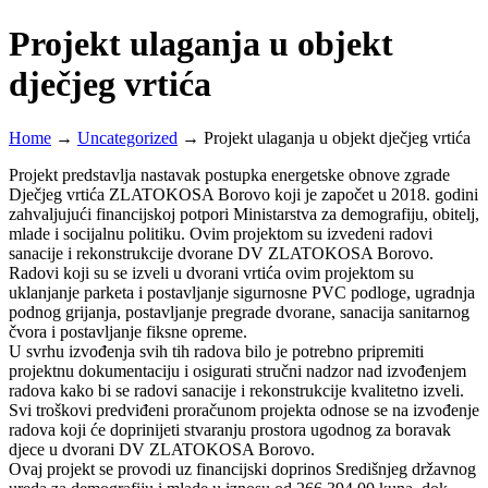
Projekt ulaganja u objekt
dječjeg vrtića
Home
→
Uncategorized
→
Projekt ulaganja u objekt dječjeg vrtića
Projekt predstavlja nastavak postupka energetske obnove zgrade
Dječjeg vrtića ZLATOKOSA Borovo koji je započet u 2018. godini
zahvaljujući financijskoj potpori Ministarstva za demografiju, obitelj,
mlade i socijalnu politiku. Ovim projektom su izvedeni radovi
sanacije i rekonstrukcije dvorane DV ZLATOKOSA Borovo.
Radovi koji su se izveli u dvorani vrtića ovim projektom su
uklanjanje parketa i postavljanje sigurnosne PVC podloge, ugradnja
podnog grijanja, postavljanje pregrade dvorane, sanacija sanitarnog
čvora i postavljanje fiksne opreme.
U svrhu izvođenja svih tih radova bilo je potrebno pripremiti
projektnu dokumentaciju i osigurati stručni nadzor nad izvođenjem
radova kako bi se radovi sanacije i rekonstrukcije kvalitetno izveli.
Svi troškovi predviđeni proračunom projekta odnose se na izvođenje
radova koji će doprinijeti stvaranju prostora ugodnog za boravak
djece u dvorani DV ZLATOKOSA Borovo.
Ovaj projekt se provodi uz financijski doprinos Središnjeg državnog