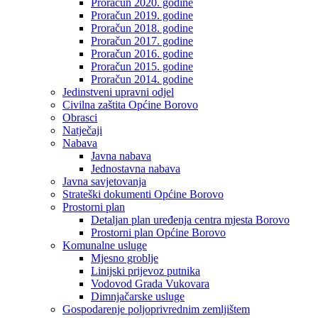
Proračun 2020. godine
Proračun 2019. godine
Proračun 2018. godine
Proračun 2017. godine
Proračun 2016. godine
Proračun 2015. godine
Proračun 2014. godine
Jedinstveni upravni odjel
Civilna zaštita Općine Borovo
Obrasci
Natječaji
Nabava
Javna nabava
Jednostavna nabava
Javna savjetovanja
Strateški dokumenti Općine Borovo
Prostorni plan
Detaljan plan uređenja centra mjesta Borovo
Prostorni plan Općine Borovo
Komunalne usluge
Mjesno groblje
Linijski prijevoz putnika
Vodovod Grada Vukovara
Dimnjačarske usluge
Gospodarenje poljoprivrednim zemljištem