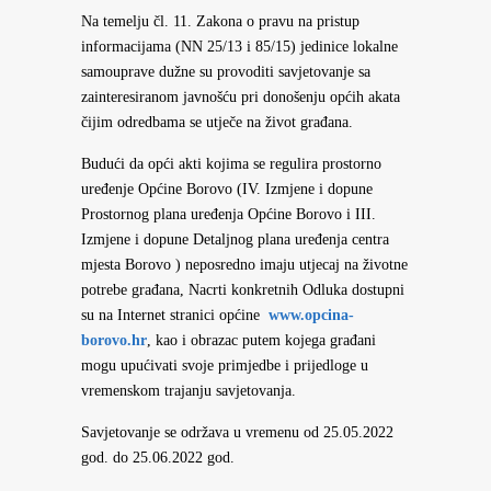
Na temelju čl. 11. Zakona o pravu na pristup
informacijama (NN 25/13 i 85/15) jedinice lokalne
samouprave dužne su provoditi savjetovanje sa
zainteresiranom javnošću pri donošenju općih akata
čijim odredbama se utječe na život građana.
Budući da opći akti kojima se regulira prostorno
uređenje Općine Borovo (IV. Izmjene i dopune
Prostornog plana uređenja Općine Borovo i III.
Izmjene i dopune Detaljnog plana uređenja centra
mjesta Borovo ) neposredno imaju utjecaj na životne
potrebe građana, Nacrti konkretnih Odluka dostupni
su na Internet stranici općine
www.opcina-
borovo.hr
, kao i obrazac putem kojega građani
mogu upućivati svoje primjedbe i prijedloge u
vremenskom trajanju savjetovanja.
Savjetovanje se održava u vremenu od 25.05.2022
god. do 25.06.2022 god.