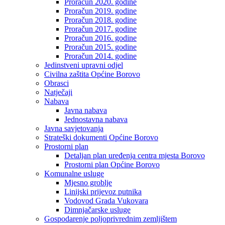
Proračun 2020. godine
Proračun 2019. godine
Proračun 2018. godine
Proračun 2017. godine
Proračun 2016. godine
Proračun 2015. godine
Proračun 2014. godine
Jedinstveni upravni odjel
Civilna zaštita Općine Borovo
Obrasci
Natječaji
Nabava
Javna nabava
Jednostavna nabava
Javna savjetovanja
Strateški dokumenti Općine Borovo
Prostorni plan
Detaljan plan uređenja centra mjesta Borovo
Prostorni plan Općine Borovo
Komunalne usluge
Mjesno groblje
Linijski prijevoz putnika
Vodovod Grada Vukovara
Dimnjačarske usluge
Gospodarenje poljoprivrednim zemljištem