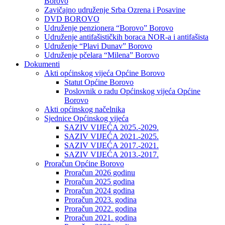
Borovo
Zavičajno udruženje Srba Ozrena i Posavine
DVD BOROVO
Udruženje penzionera “Borovo” Borovo
Udruženje antifašističkih boraca NOR-a i antifašista
Udruženje “Plavi Dunav” Borovo
Udruženje pčelara “Milena” Borovo
Dokumenti
Akti općinskog vijeća Općine Borovo
Statut Općine Borovo
Poslovnik o radu Općinskog vijeća Općine
Borovo
Akti općinskog načelnika
Sjednice Općinskog vijeća
SAZIV VIJEĆA 2025.-2029.
SAZIV VIJEĆA 2021.-2025.
SAZIV VIJEĆA 2017.-2021.
SAZIV VIJEĆA 2013.-2017.
Proračun Općine Borovo
Proračun 2026 godinu
Proračun 2025 godina
Proračun 2024 godina
Proračun 2023. godina
Proračun 2022. godina
Proračun 2021. godina