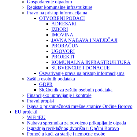
Gospodarenje otpadom
Registar komunalne infrastrukture
Pravo na pristup informacijama
OTVORENI PODACI
ADRESARI
IZBORI
IMOVINA
JAVNA NABAVA I NATJEČAJI
PRORAČUN
UGOVORI
PROJEKTI
KOMUNALNA INFRASTRUKTURA
SUBVENCIJE I DONACIJE
Ostvarivanje prava na pristup informacijama
Zaštita osobnih podataka
GDPR
Službenik za zaštitu osobnih podataka
Financijsko upravljanje i kontrole
Pravni propisi
Izjava o pristupačnosti mrežne stranice Općine Borovo
EU projekti
WiFi4EU
Nabava spremnika za odvojeno prikupljanje otpada
Izgradnja reciklažnog dvorišta u Općini Borovo
Pomoć u kući za starije i nemoćne osobe