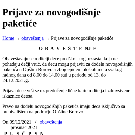
Prijave za novogodišnje
paketiće
Home
→
obaveštenja
→
Prijave za novogodišnje paketiće
O B A V E Š T E NJ E
Obaveštavaju se roditelji dece predškolskog uzrasta koja ne
pohađaju dečji vrtić, da decu mogu prijaviti za dodelu novogodišnjih
paketića u Opštini Borovo a zbog epidemioloških mera svakog
radnog dana od 8,00 do 14,00 sati u periodu od 13. do
24.12.2021.g.
Prijava dece vrši se uz predočenje lične karte roditelja i zdravstvene
iskaznice deteta.
Pravo na dodelu novogodišnjih paketića imaju deca isključivo sa
prebivalištem na području Opštine Borovo.
On 09/12/2021
/
obaveštenja
prosinac 2021
P
U
S
Č
P
S
N