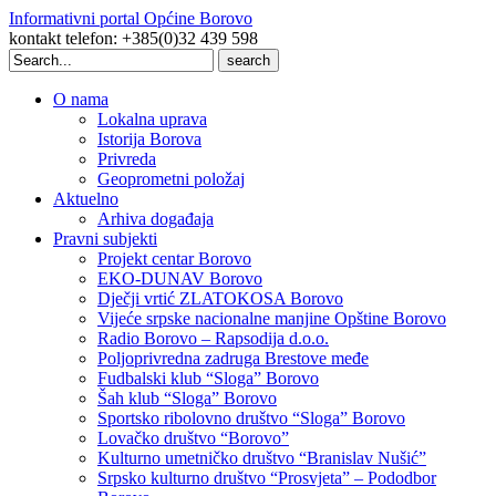
Informativni portal Općine Borovo
kontakt telefon: +385(0)32 439 598
Search
for:
O nama
Lokalna uprava
Istorija Borova
Privreda
Geoprometni položaj
Aktuelno
Arhiva događaja
Pravni subjekti
Projekt centar Borovo
EKO-DUNAV Borovo
Dječji vrtić ZLATOKOSA Borovo
Vijeće srpske nacionalne manjine Opštine Borovo
Radio Borovo – Rapsodija d.o.o.
Poljoprivredna zadruga Brestove međe
Fudbalski klub “Sloga” Borovo
Šah klub “Sloga” Borovo
Sportsko ribolovno društvo “Sloga” Borovo
Lovačko društvo “Borovo”
Kulturno umetničko društvo “Branislav Nušić”
Srpsko kulturno društvo “Prosvjeta” – Pododbor