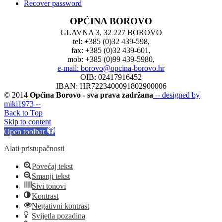
Recover password
OPĆINA BOROVO
GLAVNA 3, 32 227 BOROVO
tel: +385 (0)32 439-598,
fax: +385 (0)32 439-601,
mob: +385 (0)99 439-5980,
e-mail: borovo@opcina-borovo.hr
OIB: 02417916452
IBAN: HR7223400091802900006
© 2014
Općina Borovo - sva prava zadržana
-- designed by
miki1973 --
Back to Top
Skip to content
Open toolbar
Alati pristupačnosti
Povećaj tekst
Smanji tekst
Sivi tonovi
Kontrast
Negativni kontrast
Svijetla pozadina