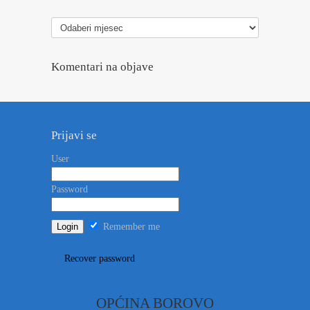
Arhiva
vesti
Komentari na objave
Prijavi se
User
Password
Remember me
Recover password
OPĆINA BOROVO