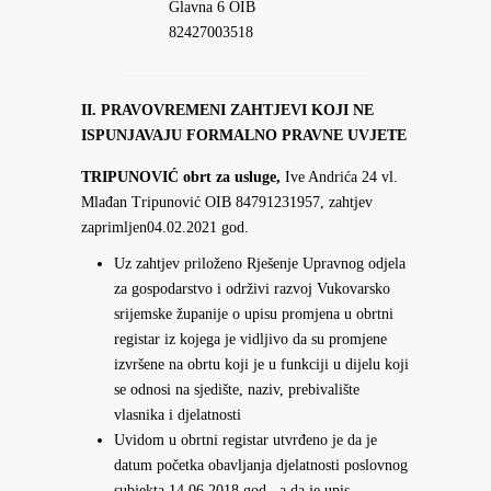
Glavna 6 OIB
82427003518
II. PRAVOVREMENI ZAHTJEVI KOJI NE
ISPUNJAVAJU FORMALNO PRAVNE UVJETE
TRIPUNOVIĆ obrt za usluge,
Ive Andrića 24 vl.
Mlađan Tripunović OIB 84791231957, zahtjev
zaprimljen04.02.2021 god.
Uz zahtjev priloženo Rješenje Upravnog odjela
za gospodarstvo i održivi razvoj Vukovarsko
srijemske županije o upisu promjena u obrtni
registar iz kojega je vidljivo da su promjene
izvršene na obrtu koji je u funkciji u dijelu koji
se odnosi na sjedište, naziv, prebivalište
vlasnika i djelatnosti
Uvidom u obrtni registar utvrđeno je da je
datum početka obavljanja djelatnosti poslovnog
subjekta 14.06.2018 god., a da je upis