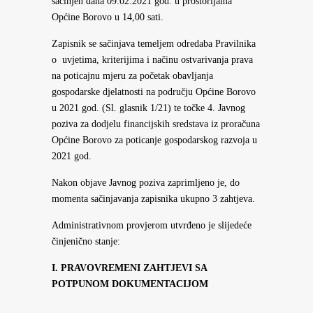
sačinjen dana 09.02.2021 god. u prostorijama
Općine Borovo u 14,00 sati.
Zapisnik se sačinjava temeljem odredaba Pravilnika
o uvjetima, kriterijima i načinu ostvarivanja prava
na poticajnu mjeru za početak obavljanja
gospodarske djelatnosti na području Općine Borovo
u 2021 god. (Sl. glasnik 1/21) te točke 4. Javnog
poziva za dodjelu financijskih sredstava iz proračuna
Općine Borovo za poticanje gospodarskog razvoja u
2021 god.
Nakon objave Javnog poziva zaprimljeno je, do
momenta sačinjavanja zapisnika ukupno 3 zahtjeva.
Administrativnom provjerom utvrđeno je slijedeće
činjenično stanje:
I. PRAVOVREMENI ZAHTJEVI SA
POTPUNOM DOKUMENTACIJOM