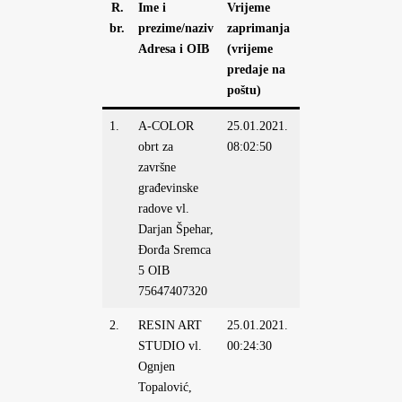
R.
Ime i
Vrijeme
Zahtjev
Mjer
br.
prezime/naziv
zaprimanja
potpun
Adresa i OIB
(vrijeme
predaje na
poštu)
1.
A-COLOR
25.01.2021.
DA
Početak
obrt za
08:02:50
obavljan
završne
gospoda
građevinske
djelatnos
radove vl.
Darjan Špehar,
Đorđa Sremca
5 OIB
75647407320
2.
RESIN ART
25.01.2021.
DA
Početak
STUDIO vl.
00:24:30
obavljan
Ognjen
gospoda
Topalović,
djelatnos