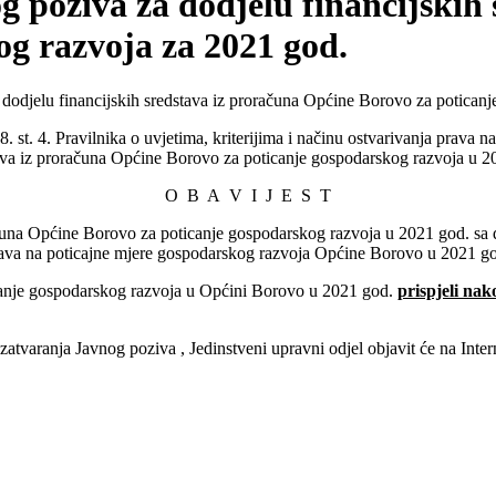
poziva za dodjelu financijskih 
og razvoja za 2021 god.
odjelu financijskih sredstava iz proračuna Općine Borovo za poticanj
. 8. st. 4. Pravilnika o uvjetima, kriterijima i načinu ostvarivanja pra
dstava iz proračuna Općine Borovo za poticanje gospodarskog razvoja u 
O B A V I J E S T
una Općine Borovo za poticanje gospodarskog razvoja u 2021 god. sa d
prava na poticajne mjere gospodarskog razvoja Općine Borovo u 2021 god
icanje gospodarskog razvoja u Općini Borovo u 2021 god.
prispjeli nak
a zatvaranja Javnog poziva , Jedinstveni upravni odjel objavit će na Int