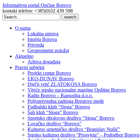
Informativni portal Općine Borovo
kontakt telefon: +385(0)32 439 598
Search
for:
O nama
Lokalna uprava
Istorija Borova
Privreda
Geoprometni položaj
Aktuelno
Arhiva događaja
Pravni subjekti
Projekt centar Borovo
EKO-DUNAV Borovo
Dječji vrtić ZLATOKOSA Borovo
Vijeće srpske nacionalne manjine Opštine Borovo
Radio Borovo – Rapsodija d.o.o.
Poljoprivredna zadruga Brestove međe
Fudbalski klub “Sloga” Borovo
Šah klub “Sloga” Borovo
Sportsko ribolovno društvo “Sloga” Borovo
Lovačko društvo “Borovo”
Kulturno umetničko društvo “Branislav Nušić”
Srpsko kulturno društvo “Prosvjeta” – Pododbor Borovo