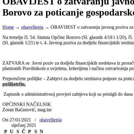
OBAVIJEST o zatvaranju javnog 
Borovo za poticanje gospodarsk
Home
→
obaveštenja
→
OBAVIJEST o zatvaranju javnog poziva za d
Na temelju čl. 54. Statuta Općine Borovo (Sl. glasnik 4/18 i 1/20), čl
(Sl. glasnik 1/21) te t. 4. Javnog poziva za dodjelu financijskih sre
ZATVARA se Javni poziv za dodjelu financijskih sredstava iz prorač
planiranih Pravilnikom o uvjetima, kriterijima i načinu ostvarivanja 
Preporučene pošiljke – Zahtjevi za dodjelu sredstava potpore za pot
pošiljatelju.
Zapisnik o administrativnoj provjeri zahtjeva koji su pristigli do dan
OPĆINSKI NAČELNIK
Zoran Baćanović, mag.iur
On 27/01/2021
/
obaveštenja
siječanj 2021
P
U
S
Č
P
S
N