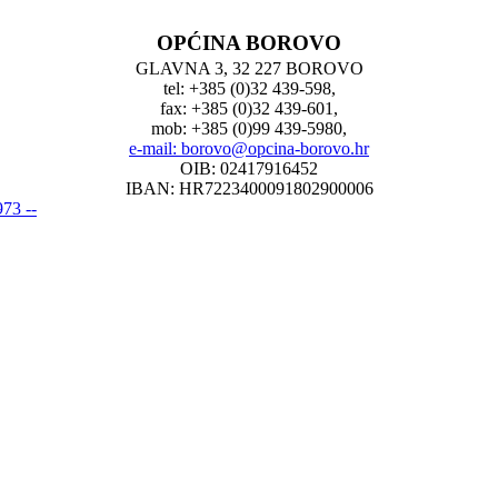
OPĆINA BOROVO
GLAVNA 3, 32 227 BOROVO
tel: +385 (0)32 439-598,
fax: +385 (0)32 439-601,
mob: +385 (0)99 439-5980,
e-mail: borovo@opcina-borovo.hr
OIB: 02417916452
IBAN: HR7223400091802900006
73 --