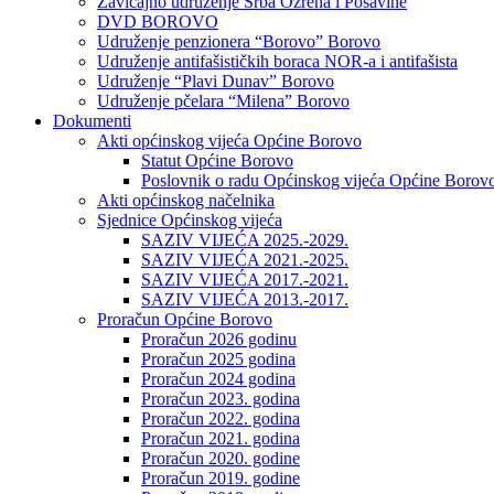
Zavičajno udruženje Srba Ozrena i Posavine
DVD BOROVO
Udruženje penzionera “Borovo” Borovo
Udruženje antifašističkih boraca NOR-a i antifašista
Udruženje “Plavi Dunav” Borovo
Udruženje pčelara “Milena” Borovo
Dokumenti
Akti općinskog vijeća Općine Borovo
Statut Općine Borovo
Poslovnik o radu Općinskog vijeća Općine Borov
Akti općinskog načelnika
Sjednice Općinskog vijeća
SAZIV VIJEĆA 2025.-2029.
SAZIV VIJEĆA 2021.-2025.
SAZIV VIJEĆA 2017.-2021.
SAZIV VIJEĆA 2013.-2017.
Proračun Općine Borovo
Proračun 2026 godinu
Proračun 2025 godina
Proračun 2024 godina
Proračun 2023. godina
Proračun 2022. godina
Proračun 2021. godina
Proračun 2020. godine
Proračun 2019. godine