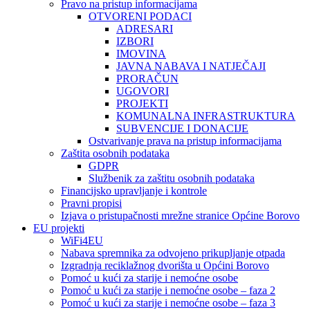
Pravo na pristup informacijama
OTVORENI PODACI
ADRESARI
IZBORI
IMOVINA
JAVNA NABAVA I NATJEČAJI
PRORAČUN
UGOVORI
PROJEKTI
KOMUNALNA INFRASTRUKTURA
SUBVENCIJE I DONACIJE
Ostvarivanje prava na pristup informacijama
Zaštita osobnih podataka
GDPR
Službenik za zaštitu osobnih podataka
Financijsko upravljanje i kontrole
Pravni propisi
Izjava o pristupačnosti mrežne stranice Općine Borovo
EU projekti
WiFi4EU
Nabava spremnika za odvojeno prikupljanje otpada
Izgradnja reciklažnog dvorišta u Općini Borovo
Pomoć u kući za starije i nemoćne osobe
Pomoć u kući za starije i nemoćne osobe – faza 2
Pomoć u kući za starije i nemoćne osobe – faza 3