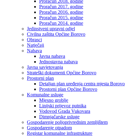
Proračun 2018. godine
Proračun 2017. godine
Proračun 2016. godine
Proračun 2015. godine
Proračun 2014. godine
Jedinstveni upravni odjel
Civilna zaštita Općine Borovo
Obrasci
Natječaji
Nabava
Javna nabava
Jednostavna nabava
Javna savjetovanja
Strateški dokumenti Općine Borovo
Prostorni plan
Detaljan plan uređenja centra mjesta Borovo
Prostorni plan Općine Borovo
Komunalne usluge
Mjesno groblje
Linijski prijevoz putnika
Vodovod Grada Vukovara
Dimnjačarske usluge
Gospodarenje poljoprivrednim zemljištem
Gospodarenje otpadom
Registar komunalne infrastrukture