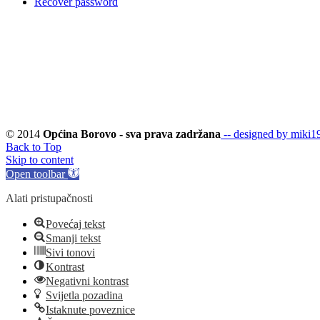
Recover password
© 2014
Općina Borovo - sva prava zadržana
-- designed by miki19
Back to Top
Skip to content
Open toolbar
Alati pristupačnosti
Povećaj tekst
Smanji tekst
Sivi tonovi
Kontrast
Negativni kontrast
Svijetla pozadina
Istaknute poveznice