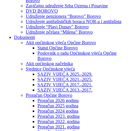
Borovo
Zavičajno udruženje Srba Ozrena i Posavine
DVD BOROVO
Udruženje penzionera “Borovo” Borovo
Udruženje antifašističkih boraca NOR-a i antifašista
Udruženje “Plavi Dunav” Borovo
Udruženje pčelara “Milena” Borovo
Dokumenti
Akti općinskog vijeća Općine Borovo
Statut Općine Borovo
Poslovnik o radu Općinskog vijeća Općine
Borovo
Akti općinskog načelnika
Sjednice Općinskog vijeća
SAZIV VIJEĆA 2025.-2029.
SAZIV VIJEĆA 2021.-2025.
SAZIV VIJEĆA 2017.-2021.
SAZIV VIJEĆA 2013.-2017.
Proračun Općine Borovo
Proračun 2026 godinu
Proračun 2025 godina
Proračun 2024 godina
Proračun 2023. godina
Proračun 2022. godina
Proračun 2021. godina