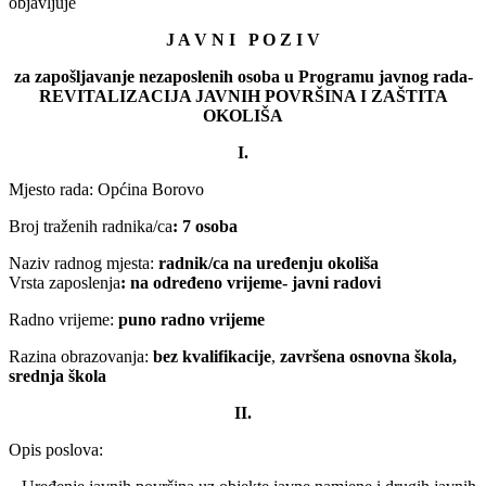
objavljuje
J A V N I P O Z I V
za zapošljavanje nezaposlenih osoba u Programu javnog rada-
REVITALIZACIJA JAVNIH POVRŠINA I ZAŠTITA
OKOLIŠA
I.
Mjesto rada: Općina Borovo
Broj traženih radnika/ca
: 7 osoba
Naziv radnog mjesta:
radnik/ca na uređenju okoliša
Vrsta zaposlenja
: na određeno vrijeme- javni radovi
Radno vrijeme:
puno radno vrijeme
Razina obrazovanja:
bez kvalifikacije
,
završena osnovna škola,
srednja škola
II.
Opis poslova: