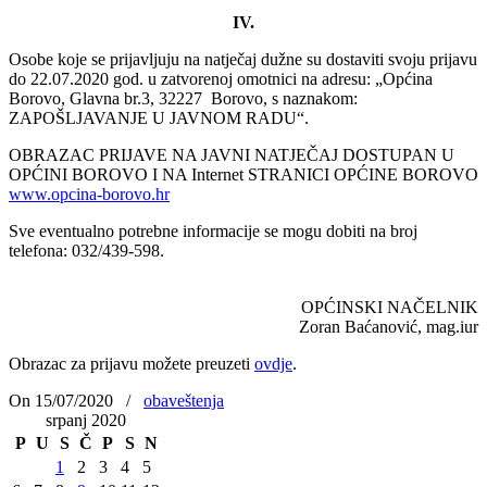
IV.
Osobe koje se prijavljuju na natječaj dužne su dostaviti svoju prijavu
do 22.07.2020 god. u zatvorenoj omotnici na adresu: „Općina
Borovo, Glavna br.3, 32227 Borovo, s naznakom:
ZAPOŠLJAVANJE U JAVNOM RADU“.
OBRAZAC PRIJAVE NA JAVNI NATJEČAJ DOSTUPAN U
OPĆINI BOROVO I NA Internet STRANICI OPĆINE BOROVO
www.opcina-borovo.hr
Sve eventualno potrebne informacije se mogu dobiti na broj
telefona: 032/439-598.
OPĆINSKI NAČELNIK
Zoran Baćanović, mag.iur
Obrazac za prijavu možete preuzeti
ovdje
.
On 15/07/2020
/
obaveštenja
srpanj 2020
P
U
S
Č
P
S
N
1
2
3
4
5