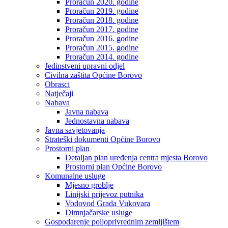
Proračun 2020. godine
Proračun 2019. godine
Proračun 2018. godine
Proračun 2017. godine
Proračun 2016. godine
Proračun 2015. godine
Proračun 2014. godine
Jedinstveni upravni odjel
Civilna zaštita Općine Borovo
Obrasci
Natječaji
Nabava
Javna nabava
Jednostavna nabava
Javna savjetovanja
Strateški dokumenti Općine Borovo
Prostorni plan
Detaljan plan uređenja centra mjesta Borovo
Prostorni plan Općine Borovo
Komunalne usluge
Mjesno groblje
Linijski prijevoz putnika
Vodovod Grada Vukovara
Dimnjačarske usluge
Gospodarenje poljoprivrednim zemljištem