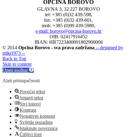
OPĆINA BOROVO
GLAVNA 3, 32 227 BOROVO
tel: +385 (0)32 439-598,
fax: +385 (0)32 439-601,
mob: +385 (0)99 439-5980,
e-mail: borovo@opcina-borovo.hr
OIB: 02417916452
IBAN: HR7223400091802900006
© 2014
Općina Borovo - sva prava zadržana
-- designed by
miki1973 --
Back to Top
Skip to content
Open toolbar
Alati pristupačnosti
Povećaj tekst
Smanji tekst
Sivi tonovi
Kontrast
Negativni kontrast
Svijetla pozadina
Istaknute poveznice
Čitljivi font