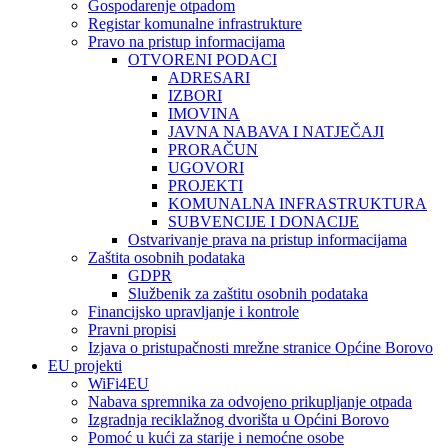
Gospodarenje otpadom
Registar komunalne infrastrukture
Pravo na pristup informacijama
OTVORENI PODACI
ADRESARI
IZBORI
IMOVINA
JAVNA NABAVA I NATJEČAJI
PRORAČUN
UGOVORI
PROJEKTI
KOMUNALNA INFRASTRUKTURA
SUBVENCIJE I DONACIJE
Ostvarivanje prava na pristup informacijama
Zaštita osobnih podataka
GDPR
Službenik za zaštitu osobnih podataka
Financijsko upravljanje i kontrole
Pravni propisi
Izjava o pristupačnosti mrežne stranice Općine Borovo
EU projekti
WiFi4EU
Nabava spremnika za odvojeno prikupljanje otpada
Izgradnja reciklažnog dvorišta u Općini Borovo
Pomoć u kući za starije i nemoćne osobe