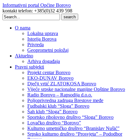
Informativni portal Općine Borovo
kontakt telefon: +385(0)32 439 598
Search
for:
O nama
Lokalna uprava
Istorija Borova
Privreda
Geoprometni položaj
Aktuelno
Arhiva događaja
Pravni subjekti
Projekt centar Borovo
EKO-DUNAV Borovo
Dječji vrtić ZLATOKOSA Borovo
Vijeće srpske nacionalne manjine Opštine Borovo
Radio Borovo – Rapsodija d.o.o.
Poljoprivredna zadruga Brestove međe
Fudbalski klub “Sloga” Borovo
Šah klub “Sloga” Borovo
Sportsko ribolovno društvo “Sloga” Borovo
Lovačko društvo “Borovo”
Kulturno umetničko društvo “Branislav Nušić”
Srpsko kulturno društvo “Prosvjeta” – Pododbor