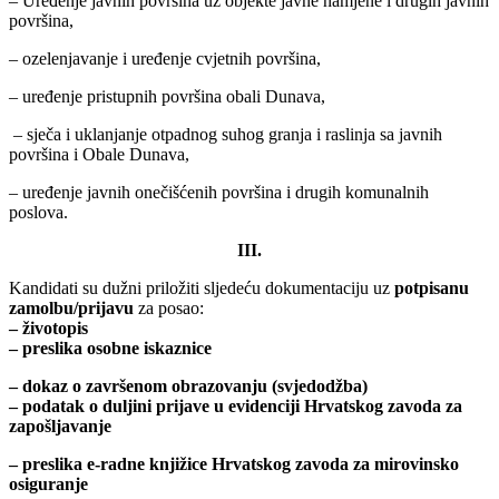
– Uređenje javnih površina uz objekte javne namjene i drugih javnih
površina,
– ozelenjavanje i uređenje cvjetnih površina,
– uređenje pristupnih površina obali Dunava,
– sječa i uklanjanje otpadnog suhog granja i raslinja sa javnih
površina i Obale Dunava,
– uređenje javnih onečišćenih površina i drugih komunalnih
poslova.
III.
Kandidati su dužni priložiti sljedeću dokumentaciju uz
potpisanu
zamolbu/prijavu
za posao:
– životopis
– preslika osobne iskaznice
– dokaz o završenom obrazovanju (svjedodžba)
– podatak o duljini prijave u evidenciji Hrvatskog zavoda za
zapošljavanje
– preslika e-radne knjižice Hrvatskog zavoda za mirovinsko
osiguranje