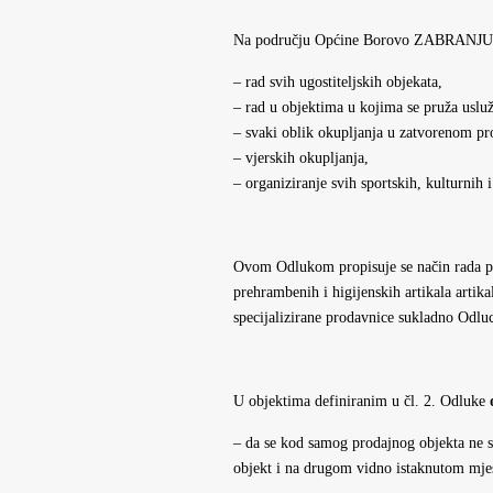
Na području Općine Borovo ZABRANJU
– rad svih ugostiteljskih objekata,
– rad u objektima u kojima se pruža uslužn
– svaki oblik okupljanja u zatvorenom pro
– vjerskih okupljanja,
– organiziranje svih sportskih, kulturnih i
Ovom Odlukom propisuje se način rada pr
prehrambenih i higijenskih artikala artika
specijalizirane prodavnice sukladno Odlu
U objektima definiranim u čl. 2. Odluke
– da se kod samog prodajnog objekta ne st
objekt i na drugom vidno istaknutom mje