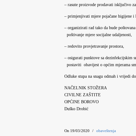
– rasute proizvode prodavati isključivo z
– primjenjivati mjere pojačane higijene i 
– organizirati rad tako da bude poštova
poštivanje mjere socijalne udaljenosti,
– redovito provjetravanje prostora,
– osigurati punktove sa dezinfekcijskim s
postaviti obavijest o općim mjerama sman
Odluke stupa na snagu odmah i vrijedi do
NAČELNIK STOŽERA
CIVILNE ZAŠTITE
OPĆINE BOROVO
Duško Drobić
On 19/03/2020
/
obaveštenja