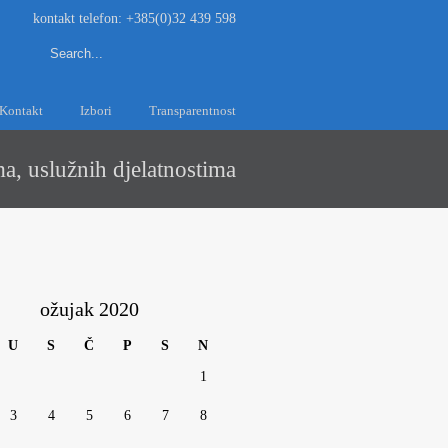
kontakt telefon: +385(0)32 439 598
Kontakt
Izbori
Transparentnost
a, uslužnih djelatnostima
ožujak 2020
U
S
Č
P
S
N
1
3
4
5
6
7
8