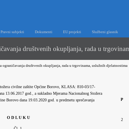
Pravni subjekti
Dokumenti
EU projekti
Službeni glasnik
avanja društvenih okupljanja, rada u trgovinam
 ograničavanja društvenih okupljanja, rada u trgovinama, uslužnih djelatnostima
tožera civilne zaštite Općine Borovo, KLASA: 810-03/17-
na 13.06.2017 god., a sukladno Mjerama Nacionalnog Stožera
P
Općine Borovo dana 19.03.2020 god. u predmetu sprečavanja
O D L U K U
2
Čl. 1.