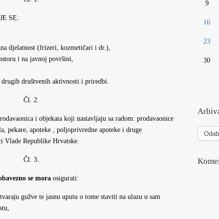
9
JE SE:
16
23
a djelatnost (frizeri, kozmetičari i dr.),
storu i na javnoj površini,
30
 drugih društvenih aktivnosti i priredbi.
Čl. 2.
Arhiva
odavaonica i objekata koji nastavljaju sa radom: prodavaonice
Arhiva
la, pekare, apoteke , poljoprivredne apoteke i druge
vesti
ci Vlade Republike Hrvatske.
Čl. 3.
Komen
obavezno se mora
osigurati:
varaju gužve te jasnu uputu o tome staviti na ulazu u sam
stu,