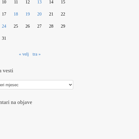
10
11
12
13
14
15
17
18
19
20
21
22
24
25
26
27
28
29
31
« velj
tra »
 vesti
tari na objave