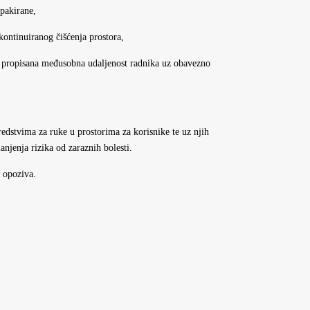
apakirane,
kontinuiranog čišćenja prostora,
na propisana međusobna udaljenost radnika uz obavezno
redstvima za ruke u prostorima za korisnike te uz njih
jenja rizika od zaraznih bolesti.
 opoziva.