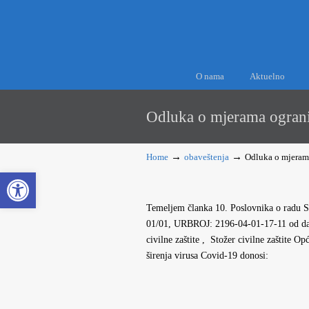
O nama
Aktuelno
Odluka o mjerama ogranič
→
→
Home
obaveštenja
Odluka o mjerama
Open toolbar
Temeljem članka 10. Poslovnika o radu S
01/01, URBROJ: 2196-04-01-17-11 od da
civilne zaštite , Stožer civilne zaštite 
širenja virusa Covid-19 donosi: