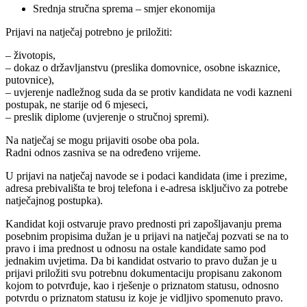
Srednja stručna sprema – smjer ekonomija
Prijavi na natječaj potrebno je priložiti:
– životopis,
– dokaz o državljanstvu (preslika domovnice, osobne iskaznice,
putovnice),
– uvjerenje nadležnog suda da se protiv kandidata ne vodi kazneni
postupak, ne starije od 6 mjeseci,
– preslik diplome (uvjerenje o stručnoj spremi).
Na natječaj se mogu prijaviti osobe oba pola.
Radni odnos zasniva se na određeno vrijeme.
U prijavi na natječaj navode se i podaci kandidata (ime i prezime,
adresa prebivališta te broj telefona i e-adresa isključivo za potrebe
natječajnog postupka).
Kandidat koji ostvaruje pravo prednosti pri zapošljavanju prema
posebnim propisima dužan je u prijavi na natječaj pozvati se na to
pravo i ima prednost u odnosu na ostale kandidate samo pod
jednakim uvjetima. Da bi kandidat ostvario to pravo dužan je u
prijavi priložiti svu potrebnu dokumentaciju propisanu zakonom
kojom to potvrđuje, kao i rješenje o priznatom statusu, odnosno
potvrdu o priznatom statusu iz koje je vidljivo spomenuto pravo.