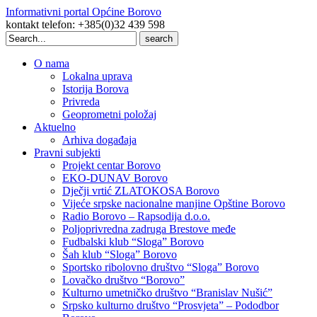
Informativni portal Općine Borovo
kontakt telefon: +385(0)32 439 598
Search
for:
O nama
Lokalna uprava
Istorija Borova
Privreda
Geoprometni položaj
Aktuelno
Arhiva događaja
Pravni subjekti
Projekt centar Borovo
EKO-DUNAV Borovo
Dječji vrtić ZLATOKOSA Borovo
Vijeće srpske nacionalne manjine Opštine Borovo
Radio Borovo – Rapsodija d.o.o.
Poljoprivredna zadruga Brestove međe
Fudbalski klub “Sloga” Borovo
Šah klub “Sloga” Borovo
Sportsko ribolovno društvo “Sloga” Borovo
Lovačko društvo “Borovo”
Kulturno umetničko društvo “Branislav Nušić”
Srpsko kulturno društvo “Prosvjeta” – Pododbor