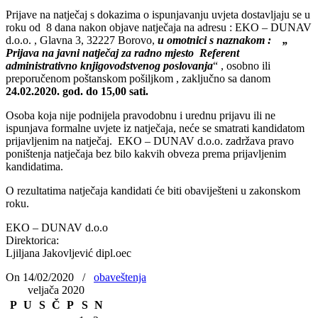
Prijave na natječaj s dokazima o ispunjavanju uvjeta dostavljaju se u
roku od 8 dana nakon objave natječaja na adresu : EKO – DUNAV
d.o.o. , Glavna 3, 32227 Borovo,
u omotnici s naznakom : „
Prijava na javni natječaj za radno mjesto Referent
administrativno knjigovodstvenog poslovanja
“ , osobno ili
preporučenom poštanskom pošiljkom , zaključno sa danom
24.02.2020. god. do 15,00 sati.
Osoba koja nije podnijela pravodobnu i urednu prijavu ili ne
ispunjava formalne uvjete iz natječaja, neće se smatrati kandidatom
prijavljenim na natječaj. EKO – DUNAV d.o.o. zadržava pravo
poništenja natječaja bez bilo kakvih obveza prema prijavljenim
kandidatima.
O rezultatima natječaja kandidati će biti obaviješteni u zakonskom
roku.
EKO – DUNAV d.o.o
Direktorica:
Ljiljana Jakovljević dipl.oec
On 14/02/2020
/
obaveštenja
veljača 2020
P
U
S
Č
P
S
N