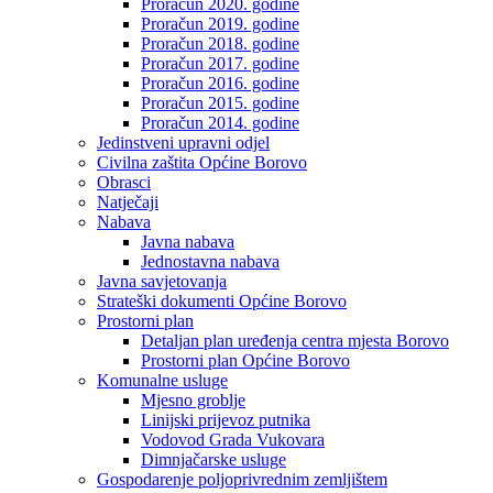
Proračun 2020. godine
Proračun 2019. godine
Proračun 2018. godine
Proračun 2017. godine
Proračun 2016. godine
Proračun 2015. godine
Proračun 2014. godine
Jedinstveni upravni odjel
Civilna zaštita Općine Borovo
Obrasci
Natječaji
Nabava
Javna nabava
Jednostavna nabava
Javna savjetovanja
Strateški dokumenti Općine Borovo
Prostorni plan
Detaljan plan uređenja centra mjesta Borovo
Prostorni plan Općine Borovo
Komunalne usluge
Mjesno groblje
Linijski prijevoz putnika
Vodovod Grada Vukovara
Dimnjačarske usluge
Gospodarenje poljoprivrednim zemljištem