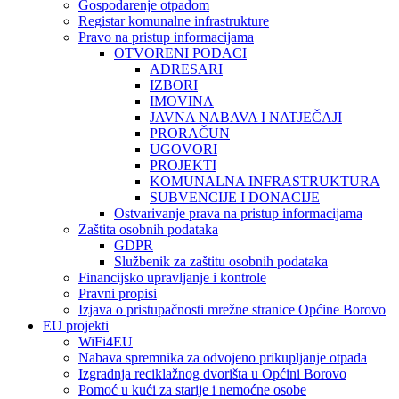
Gospodarenje otpadom
Registar komunalne infrastrukture
Pravo na pristup informacijama
OTVORENI PODACI
ADRESARI
IZBORI
IMOVINA
JAVNA NABAVA I NATJEČAJI
PRORAČUN
UGOVORI
PROJEKTI
KOMUNALNA INFRASTRUKTURA
SUBVENCIJE I DONACIJE
Ostvarivanje prava na pristup informacijama
Zaštita osobnih podataka
GDPR
Službenik za zaštitu osobnih podataka
Financijsko upravljanje i kontrole
Pravni propisi
Izjava o pristupačnosti mrežne stranice Općine Borovo
EU projekti
WiFi4EU
Nabava spremnika za odvojeno prikupljanje otpada
Izgradnja reciklažnog dvorišta u Općini Borovo
Pomoć u kući za starije i nemoćne osobe