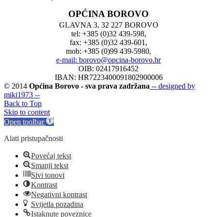
OPĆINA BOROVO
GLAVNA 3, 32 227 BOROVO
tel: +385 (0)32 439-598,
fax: +385 (0)32 439-601,
mob: +385 (0)99 439-5980,
e-mail: borovo@opcina-borovo.hr
OIB: 02417916452
IBAN: HR7223400091802900006
© 2014
Općina Borovo - sva prava zadržana
-- designed by
miki1973 --
Back to Top
Skip to content
Open toolbar
Alati pristupačnosti
Povećaj tekst
Smanji tekst
Sivi tonovi
Kontrast
Negativni kontrast
Svijetla pozadina
Istaknute poveznice