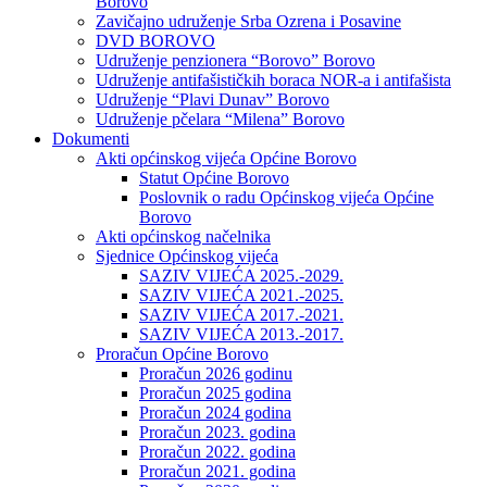
Borovo
Zavičajno udruženje Srba Ozrena i Posavine
DVD BOROVO
Udruženje penzionera “Borovo” Borovo
Udruženje antifašističkih boraca NOR-a i antifašista
Udruženje “Plavi Dunav” Borovo
Udruženje pčelara “Milena” Borovo
Dokumenti
Akti općinskog vijeća Općine Borovo
Statut Općine Borovo
Poslovnik o radu Općinskog vijeća Općine
Borovo
Akti općinskog načelnika
Sjednice Općinskog vijeća
SAZIV VIJEĆA 2025.-2029.
SAZIV VIJEĆA 2021.-2025.
SAZIV VIJEĆA 2017.-2021.
SAZIV VIJEĆA 2013.-2017.
Proračun Općine Borovo
Proračun 2026 godinu
Proračun 2025 godina
Proračun 2024 godina
Proračun 2023. godina
Proračun 2022. godina
Proračun 2021. godina