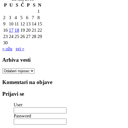
P
U
S
Č
P
S
N
1
2
3
4
5
6
7
8
9
10
11
12
13
14
15
16
17
18
19
20
21
22
23
24
25
26
27
28
29
30
« ožu
svi »
Arhiva vesti
Arhiva
vesti
Komentari na objave
Prijavi se
User
Password