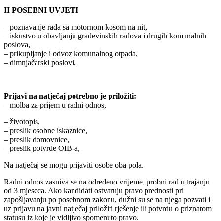
II POSEBNI UVJETI
– poznavanje rada sa motornom kosom na nit,
– iskustvo u obavljanju građevinskih radova i drugih komunalnih
poslova,
– prikupljanje i odvoz komunalnog otpada,
– dimnjačarski poslovi.
Prijavi na natječaj potrebno je priložiti:
– molba za prijem u radni odnos,
– životopis,
– preslik osobne iskaznice,
– preslik domovnice,
– preslik potvrde OIB-a,
Na natječaj se mogu prijaviti osobe oba pola.
Radni odnos zasniva se na određeno vrijeme, probni rad u trajanju
od 3 mjeseca. Ako kandidati ostvaruju pravo prednosti pri
zapošljavanju po posebnom zakonu, dužni su se na njega pozvati i
uz prijavu na javni natječaj priložiti rješenje ili potvrdu o priznatom
statusu iz koje je vidljivo spomenuto pravo.