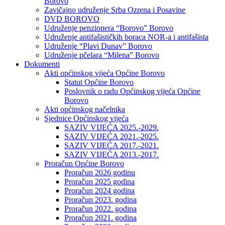
Borovo
Zavičajno udruženje Srba Ozrena i Posavine
DVD BOROVO
Udruženje penzionera “Borovo” Borovo
Udruženje antifašističkih boraca NOR-a i antifašista
Udruženje “Plavi Dunav” Borovo
Udruženje pčelara “Milena” Borovo
Dokumenti
Akti općinskog vijeća Općine Borovo
Statut Općine Borovo
Poslovnik o radu Općinskog vijeća Općine
Borovo
Akti općinskog načelnika
Sjednice Općinskog vijeća
SAZIV VIJEĆA 2025.-2029.
SAZIV VIJEĆA 2021.-2025.
SAZIV VIJEĆA 2017.-2021.
SAZIV VIJEĆA 2013.-2017.
Proračun Općine Borovo
Proračun 2026 godinu
Proračun 2025 godina
Proračun 2024 godina
Proračun 2023. godina
Proračun 2022. godina
Proračun 2021. godina