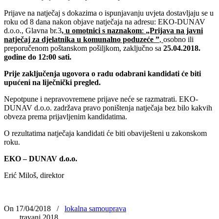
Prijave na natječaj s dokazima o ispunjavanju uvjeta dostavljaju se u
roku od 8 dana nakon objave natječaja na adresu: EKO-DUNAV
d.o.o., Glavna br.3
, u omotnici s naznakom
:
„Prijava na javni
natječaj za djelatnika u komunalno poduzeće ”
,
osobno ili
preporučenom poštanskom pošiljkom, zaključno sa
25.04.2018.
godine do 12:00 sati.
Prije zaključenja ugovora o radu odabrani kandidati će biti
upućeni na liječnički pregled.
Nepotpune i nepravovremene prijave neće se razmatrati. EKO-
DUNAV d.o.o. zadržava pravo poništenja natječaja bez bilo kakvih
obveza prema prijavljenim kandidatima.
O rezultatima natječaja kandidati će biti obaviješteni u zakonskom
roku.
EKO – DUNAV d.o.o.
Erić Miloš, direktor
On 17/04/2018
/
lokalna samouprava
travanj 2018