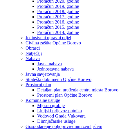
Proračun 2020. godine
Proračun 2019. godine
Proračun 2018. godine
Proračun 2017. godine
Proračun 2016. godine
Proračun 2015. godine
Proračun 2014. godine
Jedinstveni upravni odjel
Civilna zaštita Općine Borovo
Obrasci
Natječaji
Nabava
Javna nabava
Jednostavna nabava
Javna savjetovanja
Strateški dokumenti Općine Borovo
Prostorni plan
Detaljan plan uređenja centra mjesta Borovo
Prostorni plan Općine Borovo
Komunalne usluge
Mjesno groblje
Linijski prijevoz putnika
Vodovod Grada Vukovara
Dimnjačarske usluge
Gospodarenje poljoprivrednim zemljištem