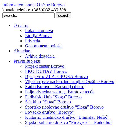
Informativni portal Općine Borovo
kontakt telefon: +385(0)32 439 598
Search
for:
O nama
Lokalna uprava
Istorija Borova
Privreda
Geoprometni položaj
Aktuelno
Arhiva događaja
Pravni subjekti
Projekt centar Borovo
EKO-DUNAV Borovo
Dječji vrtić ZLATOKOSA Borovo
Vijeće srpske nacionalne manjine Opštine Borovo
Radio Borovo – Rapsodija d.o.o.
Poljoprivredna zadruga Brestove međe
Fudbalski klub “Sloga” Borovo
Šah klub “Sloga” Borovo
Sportsko ribolovno društvo “Sloga” Borovo
Lovačko društvo “Borovo”
Kulturno umetničko društvo “Branislav Nušić”
Srpsko kulturno društvo “Prosvjeta” – Pododbor