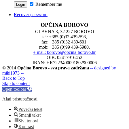
Remember me
Recover password
OPĆINA BOROVO
GLAVNA 3, 32 227 BOROVO
tel: +385 (0)32 439-598,
fax: +385 (0)32 439-601,
mob: +385 (0)99 439-5980,
e-mail: borovo@opcina-borovo.hr
OIB: 02417916452
IBAN: HR7223400091802900006
© 2014
Općina Borovo - sva prava zadržana
-- designed by
miki1973 --
Back to Top
Skip to content
Open toolbar
Alati pristupačnosti
Povećaj tekst
Smanji tekst
Sivi tonovi
Kontrast