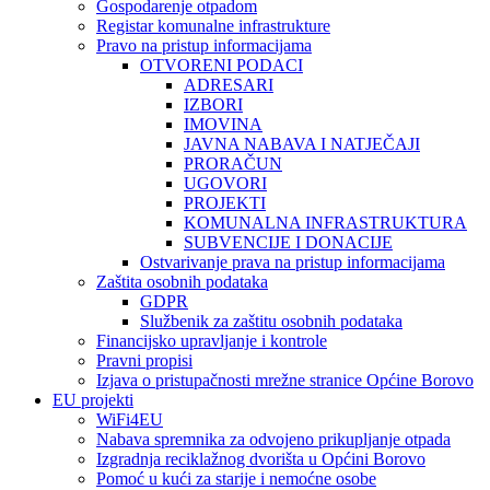
Gospodarenje otpadom
Registar komunalne infrastrukture
Pravo na pristup informacijama
OTVORENI PODACI
ADRESARI
IZBORI
IMOVINA
JAVNA NABAVA I NATJEČAJI
PRORAČUN
UGOVORI
PROJEKTI
KOMUNALNA INFRASTRUKTURA
SUBVENCIJE I DONACIJE
Ostvarivanje prava na pristup informacijama
Zaštita osobnih podataka
GDPR
Službenik za zaštitu osobnih podataka
Financijsko upravljanje i kontrole
Pravni propisi
Izjava o pristupačnosti mrežne stranice Općine Borovo
EU projekti
WiFi4EU
Nabava spremnika za odvojeno prikupljanje otpada
Izgradnja reciklažnog dvorišta u Općini Borovo
Pomoć u kući za starije i nemoćne osobe