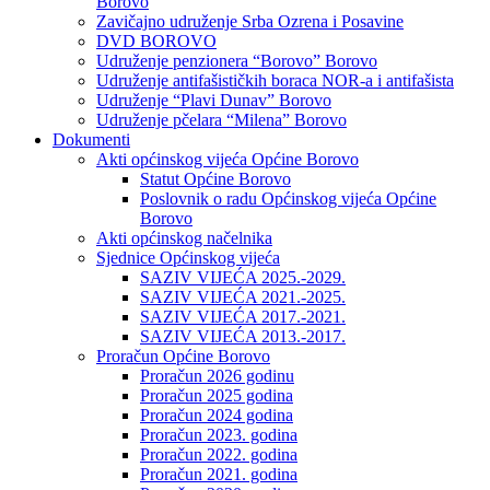
Borovo
Zavičajno udruženje Srba Ozrena i Posavine
DVD BOROVO
Udruženje penzionera “Borovo” Borovo
Udruženje antifašističkih boraca NOR-a i antifašista
Udruženje “Plavi Dunav” Borovo
Udruženje pčelara “Milena” Borovo
Dokumenti
Akti općinskog vijeća Općine Borovo
Statut Općine Borovo
Poslovnik o radu Općinskog vijeća Općine
Borovo
Akti općinskog načelnika
Sjednice Općinskog vijeća
SAZIV VIJEĆA 2025.-2029.
SAZIV VIJEĆA 2021.-2025.
SAZIV VIJEĆA 2017.-2021.
SAZIV VIJEĆA 2013.-2017.
Proračun Općine Borovo
Proračun 2026 godinu
Proračun 2025 godina
Proračun 2024 godina
Proračun 2023. godina
Proračun 2022. godina
Proračun 2021. godina