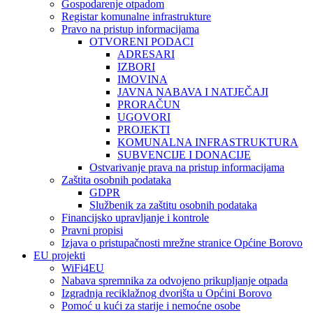
Gospodarenje otpadom
Registar komunalne infrastrukture
Pravo na pristup informacijama
OTVORENI PODACI
ADRESARI
IZBORI
IMOVINA
JAVNA NABAVA I NATJEČAJI
PRORAČUN
UGOVORI
PROJEKTI
KOMUNALNA INFRASTRUKTURA
SUBVENCIJE I DONACIJE
Ostvarivanje prava na pristup informacijama
Zaštita osobnih podataka
GDPR
Službenik za zaštitu osobnih podataka
Financijsko upravljanje i kontrole
Pravni propisi
Izjava o pristupačnosti mrežne stranice Općine Borovo
EU projekti
WiFi4EU
Nabava spremnika za odvojeno prikupljanje otpada
Izgradnja reciklažnog dvorišta u Općini Borovo
Pomoć u kući za starije i nemoćne osobe