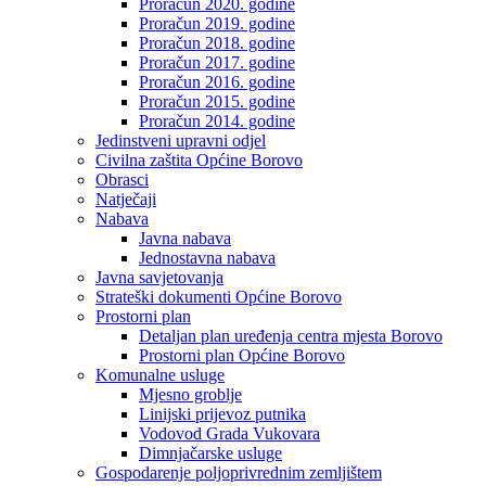
Proračun 2020. godine
Proračun 2019. godine
Proračun 2018. godine
Proračun 2017. godine
Proračun 2016. godine
Proračun 2015. godine
Proračun 2014. godine
Jedinstveni upravni odjel
Civilna zaštita Općine Borovo
Obrasci
Natječaji
Nabava
Javna nabava
Jednostavna nabava
Javna savjetovanja
Strateški dokumenti Općine Borovo
Prostorni plan
Detaljan plan uređenja centra mjesta Borovo
Prostorni plan Općine Borovo
Komunalne usluge
Mjesno groblje
Linijski prijevoz putnika
Vodovod Grada Vukovara
Dimnjačarske usluge
Gospodarenje poljoprivrednim zemljištem