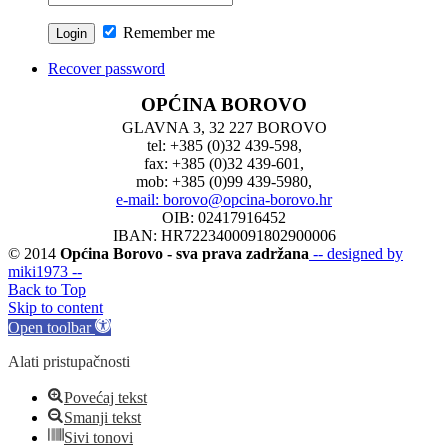
Remember me
Recover password
OPĆINA BOROVO
GLAVNA 3, 32 227 BOROVO
tel: +385 (0)32 439-598,
fax: +385 (0)32 439-601,
mob: +385 (0)99 439-5980,
e-mail: borovo@opcina-borovo.hr
OIB: 02417916452
IBAN: HR7223400091802900006
© 2014
Općina Borovo - sva prava zadržana
-- designed by
miki1973 --
Back to Top
Skip to content
Open toolbar
Alati pristupačnosti
Povećaj tekst
Smanji tekst
Sivi tonovi