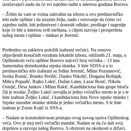
izražavajući nadu da će svi zajedno raditi u interesu građana Borova.
– Želim da vam se svima zahvalim na izboru u ovo predstavničko
telo naše opštine i da izrazim želju, nadu i verovanje da ćemo svi
zajedno raditi, biti jedinstveni i donositi odluke, predloge i sugestije
koje će biti u interesu svih meštana, s ciljem razvoja i prosperiteta
našeg mesta i opštine – istakao je Jeremić.
Prethodno su zakletvu položili izabrani većnici. Na osnovu
objavljenih konačnih rezultata lokalnih izbora, održanih 21. maja, u
Opštinskom veću opštine Borovo najveći broj većnika – 13 ima
Samostalna demokratska srpska stranka. S liste SDSS-a u to
predstavničko telo izabrani su Srđan Jeremić, Milan Poznanović,
Senka Romić, Branko Perišić, Danko Nikolić, Dragana Bošnjak,
Milica Popadić, Rajko Lukić, Dušan Latas, Lazar Bosić, Nikola
Ostojić, Desa Jankov i Milan Rakić. Kandidaciona lista grupe birača
čiji je nosilac Željko Lukić osvojila je jedno većničko mesto te je s te
liste izabran Željko Lukić. I kandidaciona lista Nove srpske stranke i
Srpske narodne stranke dobila je jedno većničko mesto. S te liste
izabran je Zoran Kojić iz SNS-a.
– Nadam se konstruktivnom pristupu ovog novog saziva Opštinskog
veća. Ovo je moj treći većnički mandat. Nadam se da ću dati svoj
doprinos u razvoju našeg Borova. S obzirom na okolnosti u državi,