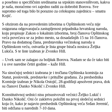
a posebno u specifičnim sredinama sa srpskim stanovništvom, kakva
je naša, moraćemo svi zajedno raditi za dobrobit Borova. Sve
suprotno od toga bilo bi porazno za celokupnu zajednicu – smatra
Kojić.
S obzirom da na provedenim izborima u Opštinskom veću nije
osigurana odgovarajuća zastupljenost pripadnika hrvatskog naroda,
koju propisuje Zakon o lokalnim izborima, broj članova Opštinskog
veća povećava se za jedno mesto, sa dosadašnjih 15 na 16 članova.
Pravo na dodatnog člana, predstavnika većinskog naroda u
Opštinskom veću, ostvarila je lista grupe birača nosioca Željka
Lukića. S te liste izabran je Zvonko Hill.
– Uvek sam se zalagao za boljitak Borova. Nadam se da će tako biti
i u ove naredne četiri godine – kaže Hill.
Na sinoćnjoj sednici izabrana je i tročlana Opštinska komisija za
Statut, poslovnik, predstavke i pritužbe građana. Za predsednika
Komisije izabran je Nikola Ostojić, 28-godišnji apsolvent prava, dok
su članovi Danko Nikolić i Zvonko Hill.
Konstitutivnoj sednici nisu prisustvovali većnici Željko Lukić i
Danko Nikolić. Oni će zakletvu položiti na prvoj sledećoj sednici
koja će, kako je najavio predsednik Opštinskog veća Srđan Jeremić,
biti održana u narednih 7-10 dana.