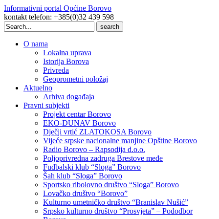
Informativni portal Općine Borovo
kontakt telefon: +385(0)32 439 598
Search
for:
O nama
Lokalna uprava
Istorija Borova
Privreda
Geoprometni položaj
Aktuelno
Arhiva događaja
Pravni subjekti
Projekt centar Borovo
EKO-DUNAV Borovo
Dječji vrtić ZLATOKOSA Borovo
Vijeće srpske nacionalne manjine Opštine Borovo
Radio Borovo – Rapsodija d.o.o.
Poljoprivredna zadruga Brestove međe
Fudbalski klub “Sloga” Borovo
Šah klub “Sloga” Borovo
Sportsko ribolovno društvo “Sloga” Borovo
Lovačko društvo “Borovo”
Kulturno umetničko društvo “Branislav Nušić”
Srpsko kulturno društvo “Prosvjeta” – Pododbor