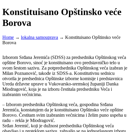
Konstituisano Opštinsko veće
Borova
Home
→
lokalna samouprava
→
Konstituisano Opštinsko veće
Borova
Izborom Srđana Jeremića (SDSS) za predsednika Opštinskog veća
opštine Borovo, sinoć je konstituisano ovo predstavničko telo u
svom šestom sazivu. Za potpredsednika Opštinskog veća izabran je
Milan Poznanović, takođe iz SDSS-a. Konstitutivnu sednicu
otvorila je predsednica Opštinske izborne komisije i predstavnica
Ureda državne uprave u Vukovarsko-sremskoj županiji Danka
Miodragović, koja je na izboru čestitala predsedniku Veća i
izabranim većnicima.
– Izborom predsednika Opštinskog veća, gospodina Srđana
Jeremića, konstatujem da je konstituisano Opštinsko veće opštine
Borovo. Čestitam svim izabranim većnicima i želim puno uspeha u
radu – rekla je Miodragović.
Srđan Jeremić, koji je dužnost predsednika Opštinskog veća
obavljao i u proteklom sazivu, zahvalio se na jednoglasnom izboru,